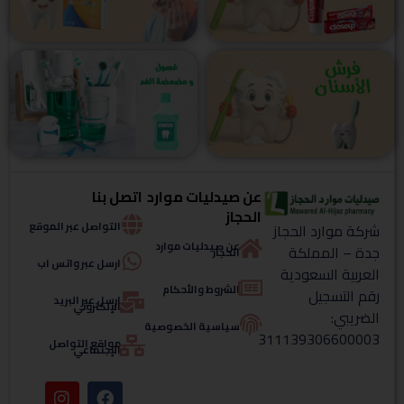
عن صيدليات موارد
اتصل بنا
الحجاز
التواصل عبر الموقع
شركة موارد الحجاز
عن صيدليات موارد
جدة – المملكة
الحجاز
ارسل عبر واتس اب
العربية السعودية
الشروط والأحكام
رقم التسجيل
ارسل عبر البريد
الإلكتروني
الضريبي:
سياسية الخصوصية
311139306600003
مواقع التواصل
الإجتماعي