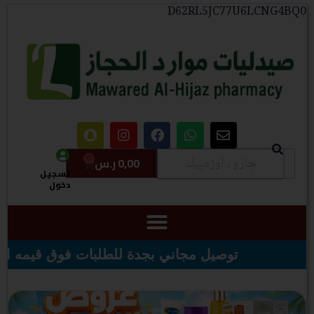
D62RL5JC77U6LCNG4BQ0
0
0,00
ر.س
تسجيل
دخول
جدة للطلبات فوق قيمه ال ١٠٠ ريال - شحن مجاني لقيمه اكثر من ٢٩٩ ريال