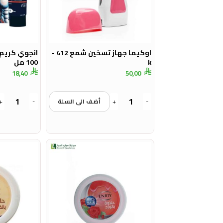
اوكيما جهاز تسخين شمع 412 -
انجوي كريم 
k
100 مل
18,40
50,00
-
+
أضف الى السلة
-
+