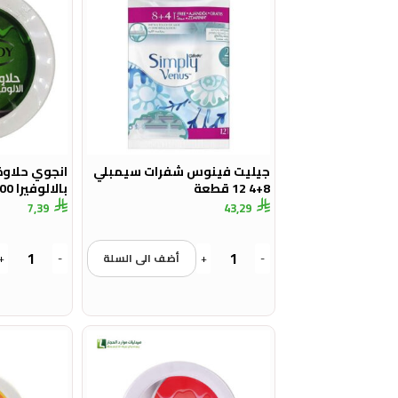
جيليت فينوس شفرات سيمبلي
انجوي حلاوة
8+4 12 قطعة
بالالوفيرا 100 جرام
7,39
43,29
-
+
أضف الى السلة
-
+