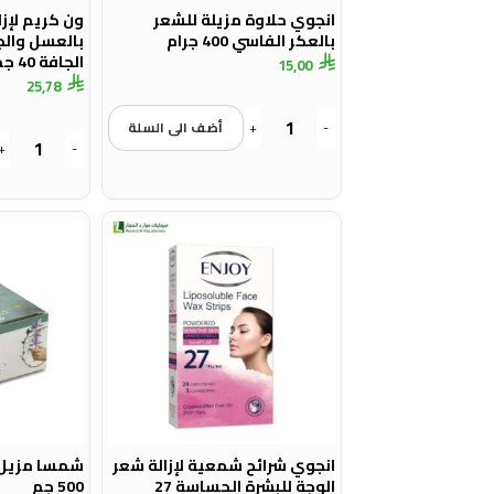
انجوي حلاوة مزيلة للشعر
ون كريم لإزال
بالعكر الفاسي 400 جرام
بالعسل والج
الجافة 40 جم
15,00
25,78
-
+
أضف الى السلة
+
-
انجوي شرائح شمعية لإزالة شعر
شمسا مزيل 
الوجة للبشرة الحساسة 27
500 جم