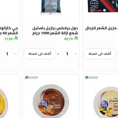
مزيل الشعر للرجال
دول بيلابلس برازيل باستيل
جي كازانوف
شمع ازالة الشعر 1000 جرام
الشعر 60 جرام
11,50
63,70
أضف الى السلة
-
+
أضف الى السلة
-