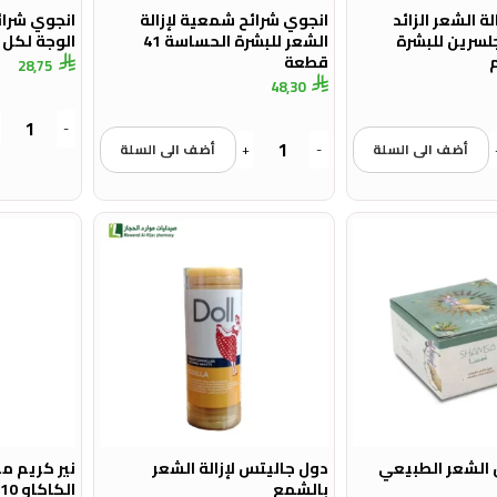
ة الشعر الزائد
انجوي شرائح شمعية لإزالة
انجوي شرائ
لسرين للبشرة
الشعر للبشرة الحساسة 41
الوجة لكل انوا
قطعة
28,75
48,30
-
أضف الى السلة
-
+
أضف الى السلة
الشعر الطبيعي
دول جاليتس لإزالة الشعر
نير كريم م
بالشمع
الكاكاو 110 جرام