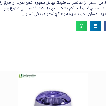
 من الشعر الزائد لفترات طويلة وبأقل مجهود. نحن ندرك أن طرق إز
 الجسم، لذا وفرنا لكم تشكيلة من مزيلات الشعر التي تتنوع بين ال
دية، لضمان تجربة مريحة ونتائج احترافية في المنزل.