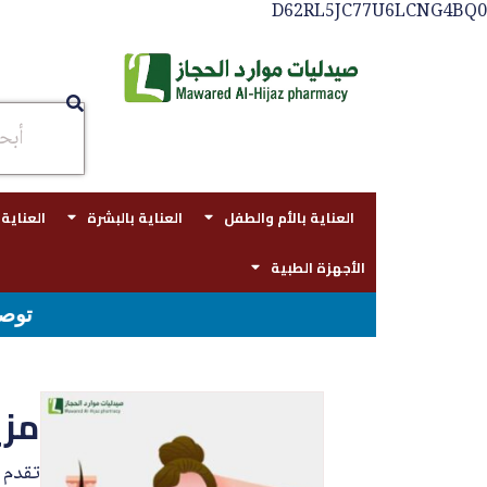
D62RL5JC77U6LCNG4BQ0
العناية بالأم والطفل
العناية بالبشرة
العناية
الأجهزة الطبية
توصيل مجاني بجدة للطلبات فوق قيمه ال ١٠٠ ريال - شحن مجاني لقيمه اكثر من
مزي
تقدم 