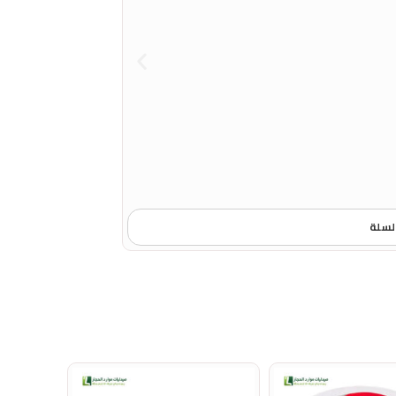
فيت كريم مزيل شعر للب
22,90
لسلة