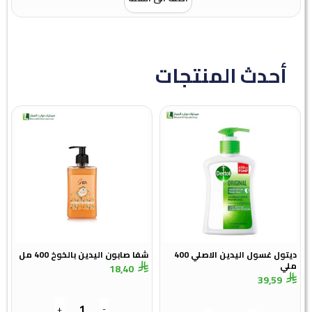
أحدث المنتجات
ديتول غسول اليدين الاصلي 400
شفا صابون اليدين بالخوخ 400 مل
ملي
18,40
39,59
+
-