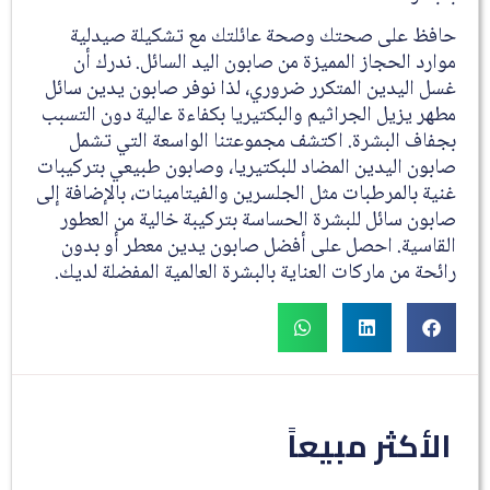
حافظ على صحتك وصحة عائلتك مع تشكيلة صيدلية
موارد الحجاز المميزة من صابون اليد السائل. ندرك أن
غسل اليدين المتكرر ضروري، لذا نوفر صابون يدين سائل
مطهر يزيل الجراثيم والبكتيريا بكفاءة عالية دون التسبب
بجفاف البشرة. اكتشف مجموعتنا الواسعة التي تشمل
صابون اليدين المضاد للبكتيريا، وصابون طبيعي بتركيبات
غنية بالمرطبات مثل الجلسرين والفيتامينات، بالإضافة إلى
صابون سائل للبشرة الحساسة بتركيبة خالية من العطور
القاسية. احصل على أفضل صابون يدين معطر أو بدون
رائحة من ماركات العناية بالبشرة العالمية المفضلة لديك.
الأكثر مبيعاً