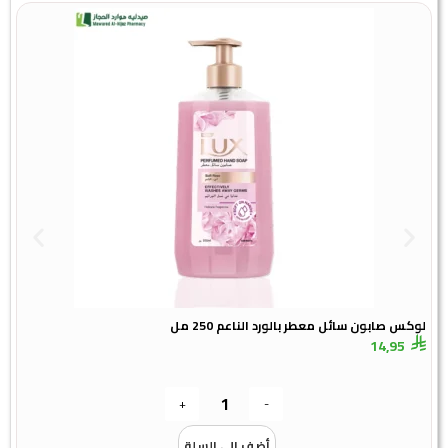
لوكس صابون سائل معطر بالورد الناعم 250 مل
دي
14,95
+
-
أضف الى السلة