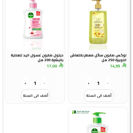
لوكس صابون سائل معطر بانتعاش
ديتول صابون غسول اليد للعناية
اللويزة 250 مل
بالبشرة 200 مل
17,00
14,95
+
-
+
-
أضف الى السلة
أضف الى السلة