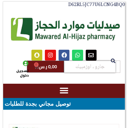
D62RL5JC77U6LCNG4BQ0
0
0,00
ر.س
تسجيل
دخول
توصيل مجاني بجدة للطلبات فوق قيمه ال ١٠٠ ريال - شحن مجاني لقيمه اكثر 