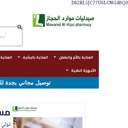
D62RL5JC77U6LCNG4BQ0
العناية بالأم والطفل
العناية بالبشرة
العناية
الأجهزة الطبية
مجاني بجدة للطلبات فوق قيمه ال ١٠٠ ريال - شحن مجاني لقيمه اكثر من ٢٩٩ ريال
مست
تولي 