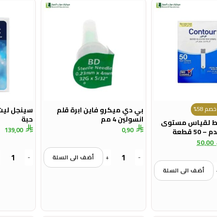
صم 58%
بي دي ميكرو فاين ابرة قلم
انسولين 4 مم
حبة
ئط لقياس مستوى
139,00
0,90
50 قطعة
50,00
-
+
أضف الى السلة
-
أضف الى السلة