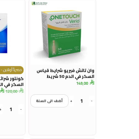
حصرياً أونلاين - خ
وان تاتش فيريو شرايط قياس
السكر في الدم 50 شريط
كونتور شرا
149,00
السكر في الدم – 
120,00
-
+
أضف الى السلة
+
-