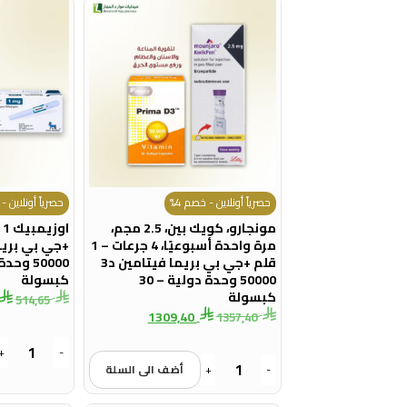
حصرياً أونلاين - خصم 4%
حصرياً أونلاين - 
مونجارو، كويك بين، 2.5 مجم،
مرة واحدة أسبوعيًا، 4 جرعات – 1
قلم +جي بي بريما فيتامين د3
50000 وحدة دولية – 30
كبسولة
كبسولة
514,65
1309,40
1357,40
+
-
-
+
أضف الى السلة