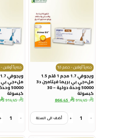
حصرياً أونلاين - خصم 5%
حصرياً أونلاين - 
ويجوفي 1.7 مجم 1 قلم 1.5
مل+جي بي بريما فيتامين د3
50000 وحدة دولية – 30
كبسولة
كبسولة
866,45
914,45
914,45
-
+
أضف الى السلة
-
+