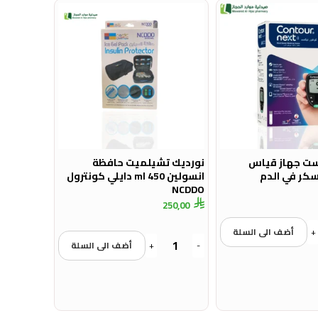
ست جهاز قياس
نورديك تشيلميت حافظة
كر في الدم
انسولين 450 ml دايلي كونترول
NCDDO
250,00
+
أضف الى السلة
-
+
أضف الى السلة