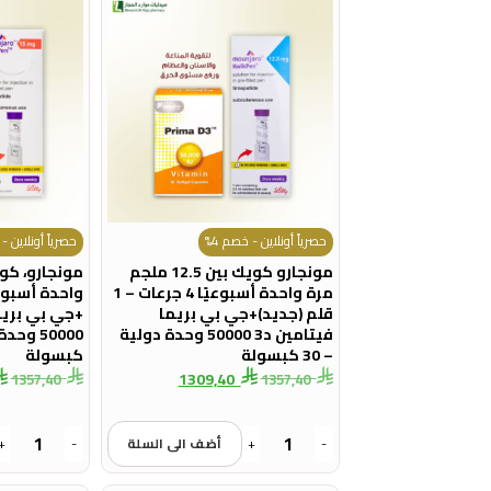
حصرياً أونلاين - خصم 4%
حصرياً أونلاين - 
مونجارو كويك بين 12.5 ملجم
مرة واحدة أسبوعيًا 4 جرعات – 1
قلم (جديد)+جي بي بريما
فيتامين د3 50000 وحدة دولية
– 30 كبسولة
كبسولة
1309,40
1357,40
1357,40
-
+
أضف الى السلة
-
+