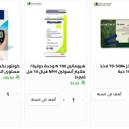
اي كير ابر وخز TD-5084 لاخذ
هيومالين N 100 وحدة دولية/
كونتور نك
ملليتر أنسولين NPH فيال 10 مل
مستوى الس
(مبرد)
199,00
53,55
أضف الى السلة
-
-
+
أضف الى السلة