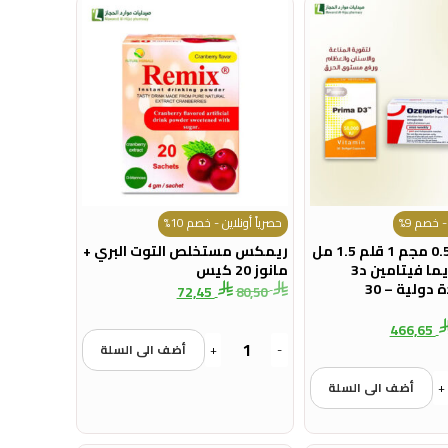
- خصم 9%
حصرياً أونلاين - خصم 10%
اوزيمبيك 0.5 مجم 1 قلم 1.5 مل
ريمكس مستخلص التوت البري +
+جي بي بريما فيتامين د3
مانوز 20 كيس
50000 وحدة دولية – 30
72,45
80,50
466,65
-
+
أضف الى السلة
+
أضف الى السلة