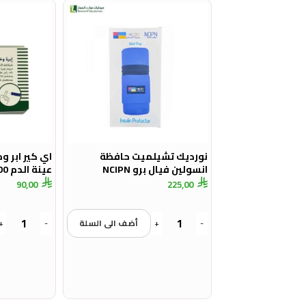
نورديك تشيلميت حافظة
انسولين فيال برو NCIPN
عينة الدم 100 حبة
90,00
225,00
-
+
أضف الى السلة
-
+