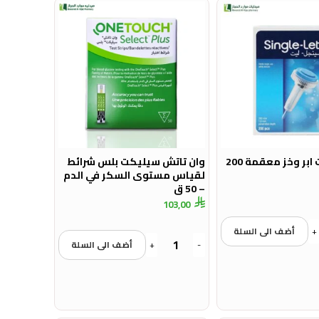
سينجل ليت ابر وخز معقمة 200
وان تاتش سيليكت بلس شرائط
لقياس مستوى السكر في الدم
– 50 ق
103,00
+
أضف الى السلة
-
+
أضف الى السلة