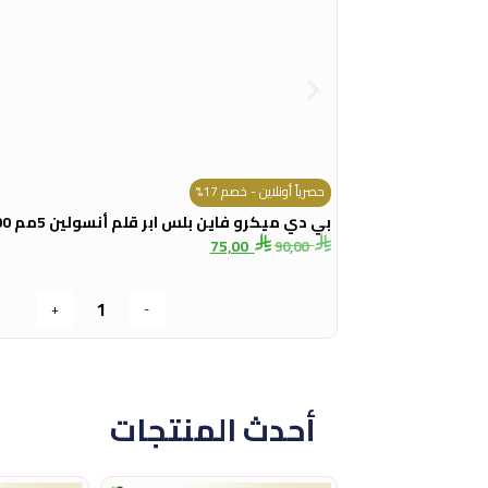
حصرياً أونلاين - خصم 17%
بي دي ميكرو فاين بلس ابر قلم أنسولين 5مم 100 حبة
75,00
90,00
+
-
أحدث المنتجات