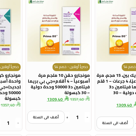
خصم 4%
حصرياً أونلاين - خصم 4%
حصرياً أونلاين 
مونجارو، كويك بين، 15 مجم، مرة
مونجارو حقن 10 ملجم مرة
واحدة أسبوعيًا، 4 جرعات – 1 قلم
أسبوعياً – 4 أقلام+جي بي بريما
+جي بي بريما فيتامين د3
فيتامين د3 50000 وحدة دولية
50000 وحدة دولية – 30
– 30 كبسولة
كبسولة
1309,40
1357,40
1309,40
1357,40
-
+
أضف الى السلة
أضف الى السلة
-