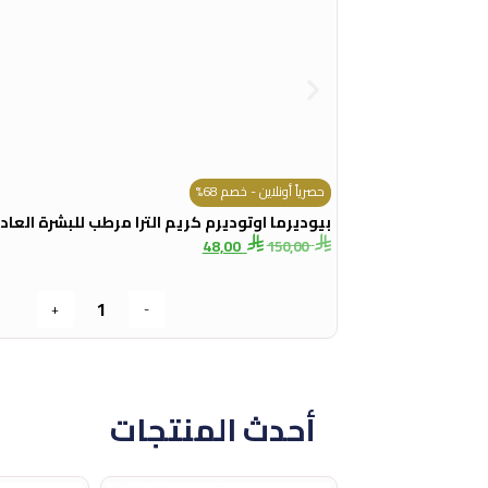
حصرياً أونلاين - خصم 68%
بيوديرما اوتوديرم كريم الترا مرطب للبشرة العادية ا
48,00
150,00
+
-
أحدث المنتجات