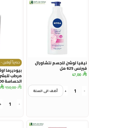
حصرياً أونلاين - خ
نيفيا لوشن للجسم نتشاورال
فيرنس 625 مل
بيوديرما اوت
47,00
مرطب للبشرة 
الحساسة 500 مل
150,00
-
+
أضف الى السلة
+
-