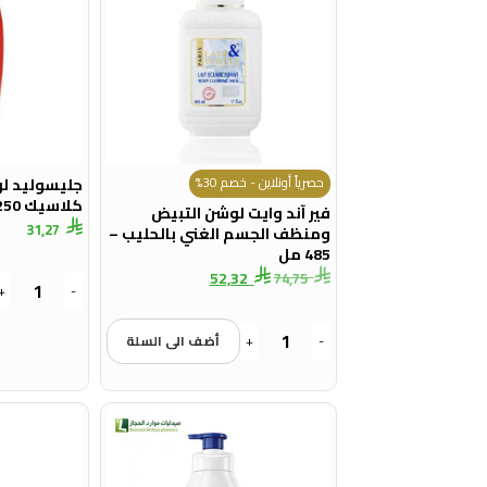
حصرياً أونلاين - خصم 30%
جليسوليد ل
كلاسيك 250 مل
فير آند وايت لوشن التبيض
31,27
ومنظف الجسم الغني بالحليب –
485 مل
52,32
74,75
+
-
-
+
أضف الى السلة