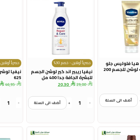
حصرياً أونلاين - خصم 30%
حصرياً أونلاين -
ا هيا فلوليس جلو
سيرم بيرست لوشن للجسم 200
نيفيا ريبير اند كير لوشن الجسم
نيفيا لوشن
للبشرة الجافة جدا 400 مل
625
20,30
46,95
29,00
أضف الى السلة
-
+
أضف الى السلة
-