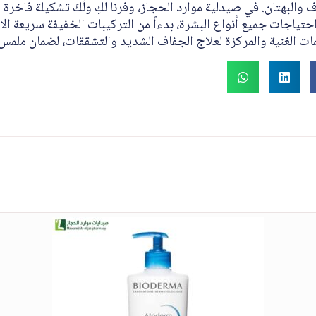
 والبهتان. في صيدلية موارد الحجاز، وفرنا لكِ ولَكَ تشكيلة فاخر
حتياجات جميع أنواع البشرة، بدءاً من التركيبات الخفيفة سريعة ال
مات الغنية والمركزة لعلاج الجفاف الشديد والتشققات، لضمان ملمس