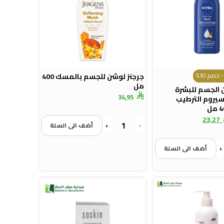
 خصم 30%
جرجنز لوشن للجسم بالمسك 400
مل
 الجسم للبشرة
34,95
سيروم الترطيب
23,27
-
+
أضف الى السلة
+
أضف الى السلة