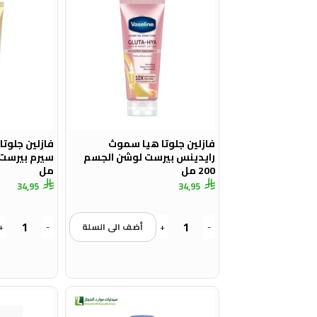
فازلين جلوتا هيا سموث
فازلين جلوت
رايدينس بيرست لوشن الجسم
200 مل
مل
34,95
34,95
-
+
أضف الى السلة
-
+