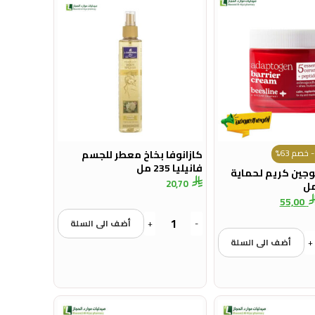
 خصم 63%
كازانوفا بخاخ معطر للجسم
فانيليا 235 مل
توجين كريم لحماية
20,70
55,00
-
+
أضف الى السلة
+
أضف الى السلة