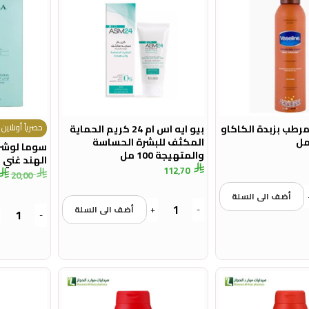
حصرياً أونلاين -
مرطب بزبدة الكاكاو
بيو ايه اس ام 24 كريم الحماية
المكثف للبشرة الحساسة
سوما لوشن
والمتهيجة 100 مل
الهند غني بالح
112,70
20,00
أضف الى السلة
-
+
أضف الى السلة
-