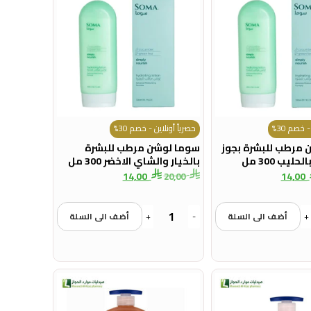
 خصم 30%
حصرياً أونلاين - خصم 30%
 مرطب للبشرة بجوز
سوما لوشن مرطب للبشرة
ليب 300 مل
بالخيار والشاي الاخضر 300 مل
14,00
14,00
20,00
+
أضف الى السلة
-
+
أضف الى السلة