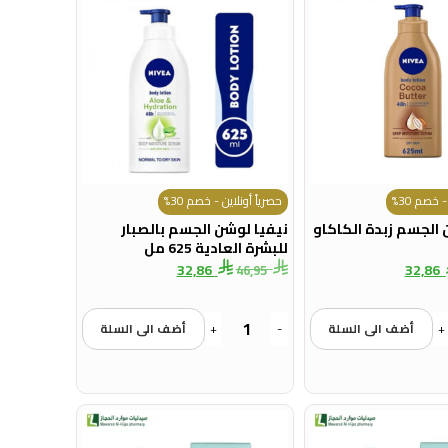
 خصم 30%
حصرياً أونلاين - خصم 30%
 الجسم زبدة الكاكاو
نيفيا لوشن الجسم بالصبار
للبشرة العادية 625 مل
32,86
32,86
46,95
+
أضف الى السلة
-
+
أضف الى السلة