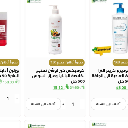
صم 68%
حصرياً أونلاين، خصم 30%
حصرياً أونلاين -
وديرم كريم الترا
كوفيكس كير لوشن تفتيح
بيزلين أداب
العادية الى الجافة
بخلاصة البابايا وعرق السوس
البشرة 50 مل
500 مل
150,00
15,12
48,00
21,60
-
أضف الى السلة
-
+
أضف الى السلة