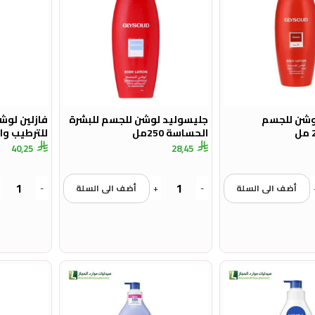
وشن للجسم
جليسوليد لوشن للجسم للبشرة
فازلين لوش
الحساسة 250مل
للترطيب والحما
40,25
28,45
أضف الى السلة
-
+
أضف الى السلة
-