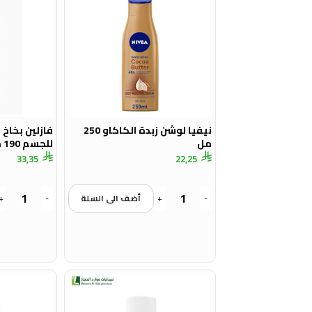
نيفيا لوشن زبدة الكاكاو 250
فازلين بخاخ 
مل
للجسم 190 مل
33,35
22,25
-
+
أضف الى السلة
-
+