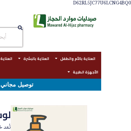
D62RL5JC77U6LCNG4BQ0
العناية بالأم والطفل
العناية بالبشرة
العناية
الأجهزة الطبية
 مجاني بجدة للطلبات فوق قيمه ال ١٠٠ ريال - شحن مجاني لقيمه اكثر من ٢٩٩ ريال
لوش
تُعد 