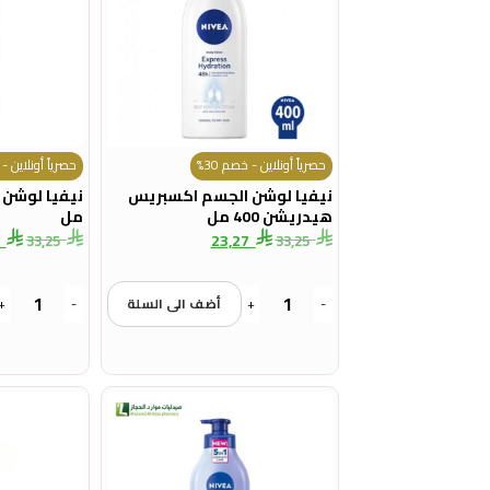
حصرياً أونلاين - خصم 30%
حصرياً أونلاين - خ
نيفيا لوشن الجسم اكسبريس
هيدريشن 400 مل
مل
7
23,27
33,25
33,25
-
+
أضف الى السلة
-
+