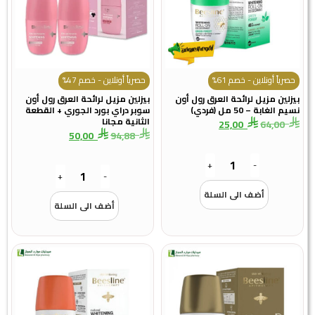
حصرياً أونلاين - خصم 61%
حصرياً أونلاين - خصم 47%
بيزلين مزيل لرائحة العرق رول أون
بيزلين مزيل لرائحة العرق رول أون
نسيم الغابة – 50 مل (فردي)
سوبر دراي بورد الجوري + القطعة
الثانية مجانا
25,00
64,00
50,00
94,88
+
-
+
-
أضف الى السلة
أضف الى السلة