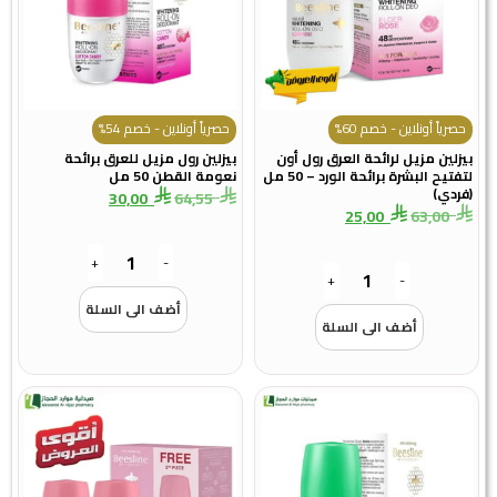
حصرياً أونلاين - خصم 60%
حصرياً أونلاين - خصم 54%
بيزلين مزيل لرائحة العرق رول أون
بيزلين رول مزيل للعرق برائحة
لتفتيح البشرة برائحة الورد – 50 مل
نعومة القطن 50 مل
(فردي)
30,00
64,55
25,00
63,00
+
-
+
-
أضف الى السلة
أضف الى السلة