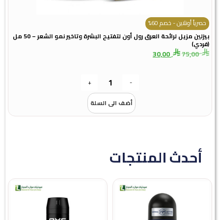
حصرياً أونلاين - خصم 60%
ح
بيزلين مزيل لرائحة العرق رول أون لتفتيح البشرة وتاخير نمو الشعر – 50 مل
(فردي)
مج
30,00
75,00
+
-
أضف الى السلة
أحدث المنتجات