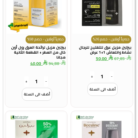
حصرياً أونلاين - خصم 26%
حصرياً أونلاين - خصم 58%
بيزلين مزيل عرق للتفتيح للرجال
بيزلين مزيل لرائحة العرق رول أون
نشاط وانتعاش 1+1 عرض
خال من العطر + القطعة الثانية
مجانا
50,00
67,85
40,00
94,88
+
-
+
-
أضف الى السلة
أضف الى السلة