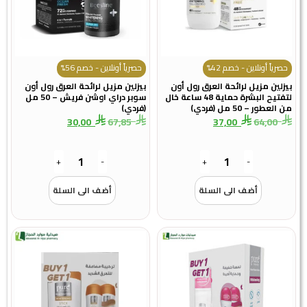
حصرياً أونلاين - خصم 42%
حصرياً أونلاين - خصم 56%
بيزلين مزيل لرائحة العرق رول أون
بيزلين مزيل لرائحة العرق رول أون
لتفتيح البشرة حماية 48 ساعة خال
سوبر دراي اوشن فريش – 50 مل
من العطور – 50 مل (فردي)
(فردي)
30,00
67,85
37,00
64,00
+
-
+
-
أضف الى السلة
أضف الى السلة