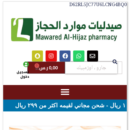
D62RL5JC77U6LCNG4BQ0
0
0,00
ر.س
تسجيل
دخول