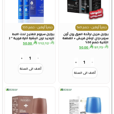
حصرياً أونلاين - خصم 49%
حصرياً أونلاين - خصم 55%
بيزلين مزيل لرائحة العرق رول أون
بيزلين سيروم لتفتيح تحت الابط
سوبر دراي اوشن فريش + القطعة
لتوحيد لون البشرة انارة فورية * 2
الثانية خصم 50%
50,00
112,12
50,00
97,75
+
-
+
-
أضف الى السلة
أضف الى السلة