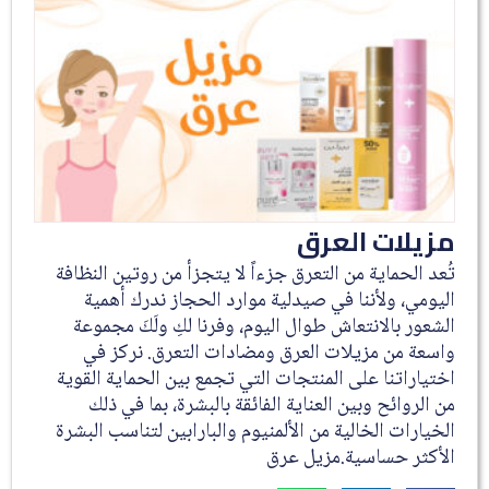
مزيلات العرق
تُعد الحماية من التعرق جزءاً لا يتجزأ من روتين النظافة
اليومي، ولأننا في صيدلية موارد الحجاز ندرك أهمية
الشعور بالانتعاش طوال اليوم، وفرنا لكِ ولَكَ مجموعة
واسعة من مزيلات العرق ومضادات التعرق. نركز في
اختياراتنا على المنتجات التي تجمع بين الحماية القوية
من الروائح وبين العناية الفائقة بالبشرة، بما في ذلك
الخيارات الخالية من الألمنيوم والبارابين لتناسب البشرة
الأكثر حساسية.مزيل عرق