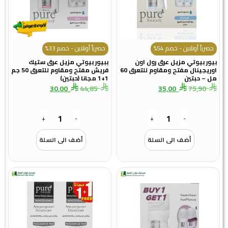
حصرياً أونلاين - خصم 54%
حصرياً أونلاين - خصم 33%
بيور بيوتي مزيل عرق رول اون
ببيور بيوتي مزيل عرق ستيك
اوريجينال مفتح ومقاوم للتعرق 60
فريش مفتح ومقاوم للتعرق 50 جم
مل – حبتين
1+1 مجانا (حبتين)
30,00
44,85
35,00
75,90
+
-
+
-
أضف الى السلة
أضف الى السلة