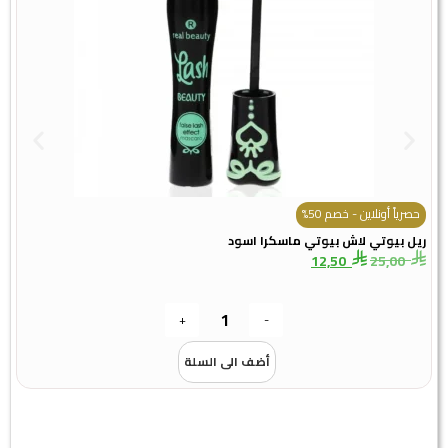
حصرياً أونلاين - خصم 50%
ح
ريل بيوتي لاش بيوتي ماسكرا اسود
اي
12,50
25,00
+
-
أضف الى السلة