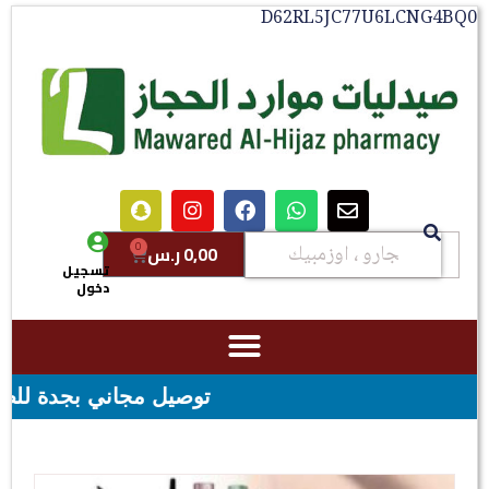
D62RL5JC77U6LCNG4BQ0
0
0,00
ر.س
تسجيل
دخول
توصيل مجاني بجدة للطلبات فوق قيمه ال ١٠٠ ريال - شحن مجاني لقي