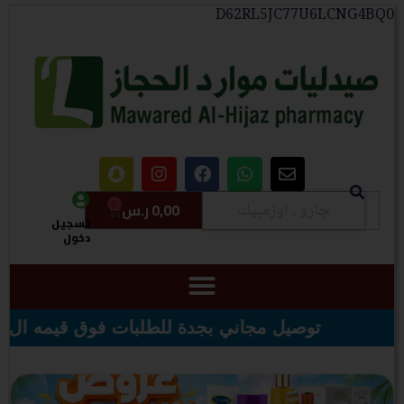
D62RL5JC77U6LCNG4BQ0
0
0,00
ر.س
تسجيل
دخول
لطلبات فوق قيمه ال ١٠٠ ريال - شحن مجاني لقيمه اكثر من ٢٩٩ ريال