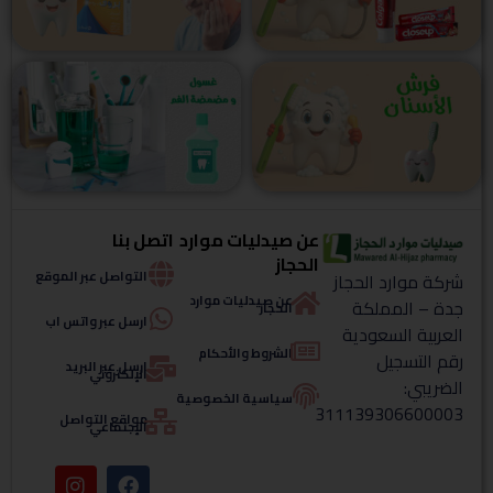
عن صيدليات موارد
اتصل بنا
الحجاز
التواصل عبر الموقع
شركة موارد الحجاز
عن صيدليات موارد
جدة – المملكة
الحجاز
ارسل عبر واتس اب
العربية السعودية
الشروط والأحكام
رقم التسجيل
ارسل عبر البريد
الإلكتروني
الضريبي:
سياسية الخصوصية
311139306600003
مواقع التواصل
الإجتماعي