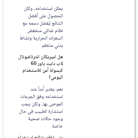
يمكن استخدامه، ولكن
للحصول على أفضل
النتائج يُفضل دمجه مع
نظام غذائي منخفض
السعرات الحرارية ونشاط
بدني منتظم.
هل اميريكان انترناشونال
لاب دايت باور 60
كبسولة آمن للاستخدام
اليومي؟
نعم، يعتبر آمناً عند
استخدامه وفق الجرعات
الموصى بها، ولكن يجب
استشارة الطبيب في حال
وجود حالات صحية
خاصة.
متى تظهر نتائج استخدام