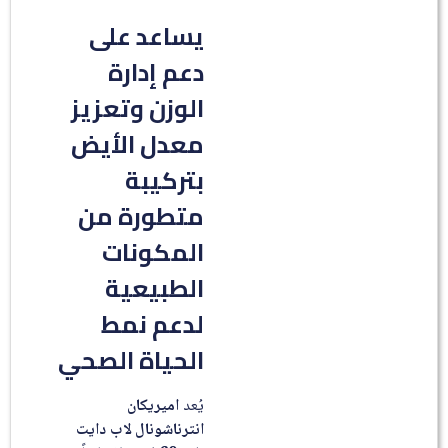
يساعد على
دعم إدارة
الوزن وتعزيز
معدل الأيض
بتركيبة
متطورة من
المكونات
الطبيعية
لدعم نمط
الحياة الصحي
يُعد
اميريكان
انترناشونال لاب دايت