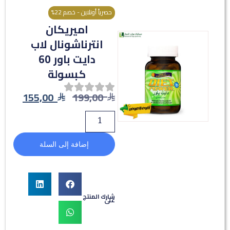
حصرياً أونلاين - خصم 22%
اميريكان
انترناشونال لاب
دايت باور 60
كبسولة
155,00
199,00
إضافة إلى السلة
شارك المنتج
على