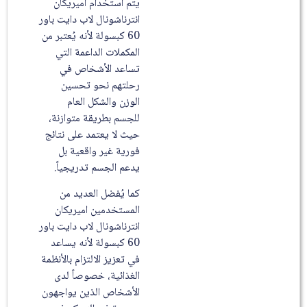
يتم استخدام اميريكان
انترناشونال لاب دايت باور
60 كبسولة لأنه يُعتبر من
المكملات الداعمة التي
تساعد الأشخاص في
رحلتهم نحو تحسين
الوزن والشكل العام
للجسم بطريقة متوازنة،
حيث لا يعتمد على نتائج
فورية غير واقعية بل
يدعم الجسم تدريجياً.
كما يُفضل العديد من
المستخدمين اميريكان
انترناشونال لاب دايت باور
60 كبسولة لأنه يساعد
في تعزيز الالتزام بالأنظمة
الغذائية، خصوصاً لدى
الأشخاص الذين يواجهون