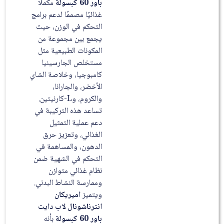
باور 60 كبسولة
مكملًا
غذائيًا مصممًا لدعم برامج
التحكم في الوزن، حيث
يجمع بين مجموعة من
المكونات الطبيعية مثل
مستخلص الجارسينيا
كامبوجيا، وخلاصة الشاي
الأخضر، والجارانا،
والكروم، وL-كارنيتين.
تساعد هذه التركيبة في
دعم عملية التمثيل
الغذائي، وتعزيز حرق
الدهون، والمساهمة في
التحكم في الشهية ضمن
نظام غذائي متوازن
وممارسة النشاط البدني.
ويتميز
اميريكان
انترناشونال لاب دايت
باور 60 كبسولة
بأنه