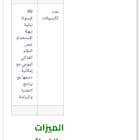
عدد
60
الكبسولات
كبسولة
نباتية
سهلة
الاستخدام
ضمن
النظام
الغذائي
اليومي مع
إمكانية
دمجها مع
برامج
التغذية
والرياضة
الميزات