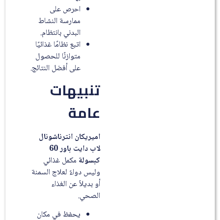
احرص على
ممارسة النشاط
البدني بانتظام.
اتبع نظامًا غذائيًا
متوازنًا للحصول
على أفضل النتائج.
تنبيهات
عامة
اميريكان انترناشونال
لاب دايت باور 60
كبسولة
مكمل غذائي
وليس دواءً لعلاج السمنة
أو بديلاً عن الغذاء
الصحي.
يحفظ في مكان