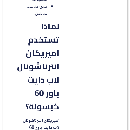
منتج مناسب
للبالغين.
لماذا
تستخدم
اميريكان
انترناشونال
لاب دايت
باور 60
كبسولة؟
اميريكان انترناشونال
لاب دايت باور 60