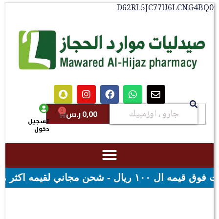
D62RL5JC77U6LCNG4B
0
0,00
ر.س
تسجيل
دخول