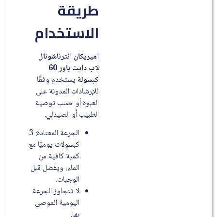
طريقة
الاستخدام
اميريكان انترناشونال
لاب دايت باور 60
كبسولة
يستخدم وفقًا
للإرشادات المدونة على
العبوة أو حسب توصية
الطبيب أو الصيدلي.
الجرعة المعتادة: 3
كبسولات يوميًا مع
كمية كافية من
الماء، ويفضل قبل
الوجبات.
لا تتجاوز الجرعة
اليومية الموصى
بها.