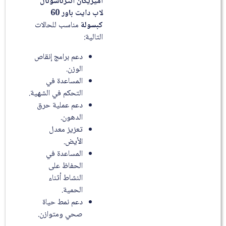
اميريكان انترناشونال
لاب دايت باور 60
كبسولة
مناسب للحالات
التالية:
دعم برامج إنقاص
الوزن.
المساعدة في
التحكم في الشهية.
دعم عملية حرق
الدهون.
تعزيز معدل
الأيض.
المساعدة في
الحفاظ على
النشاط أثناء
الحمية.
دعم نمط حياة
صحي ومتوازن.