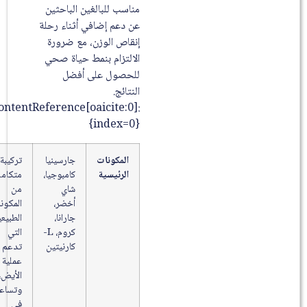
مناسب للبالغين الباحثين
عن دعم إضافي أثناء رحلة
إنقاص الوزن، مع ضرورة
الالتزام بنمط حياة صحي
للحصول على أفضل
النتائج.
:contentReference[oaicite:0]
{index=0}
المكونات
جارسينيا
تركيبة
الرئيسية
كامبوجيا،
متكاملة
شاي
من
أخضر،
المكونات
جارانا،
الطبيعية
كروم، L-
التي
كارنيتين
تدعم
عملية
الأيض،
وتساعد
في