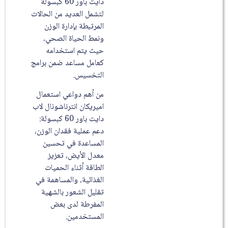
دايت باور 60 كبسولة
لتشمل العديد من الحالات
المرتبطة بإدارة الوزن
ونمط الحياة الصحي،
حيث يتم استخدامه
كعامل مساعد ضمن برامج
التخسيس.
من أهم دواعي استعمال
اميريكان انترناشونال لاب
دايت باور 60 كبسولة:
دعم عملية فقدان الوزن،
المساعدة في تحسين
معدل الأيض، تعزيز
الطاقة أثناء الحميات
الغذائية، والمساهمة في
تقليل الشعور بالشهية
المفرطة لدى بعض
المستخدمين.