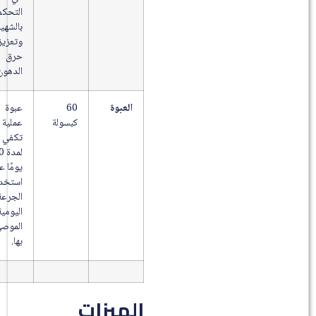
التحكم
بالشهية
وتعزيز
حرق
الدهون.
العبوة
60
عبوة
كبسولة
عملية
تكفي
لمدة 20
يومًا عند
استخدام
الجرعة
اليومية
الموصى
بها.
الميزات