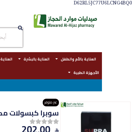
D62RL5JC77U6LCNG4BQ0
العناية بالأم والطفل
العناية بالبشرة
العناية
الأجهزة الطبية
غير متوفر
سوبرا كبسولات مكمل غ
202,00