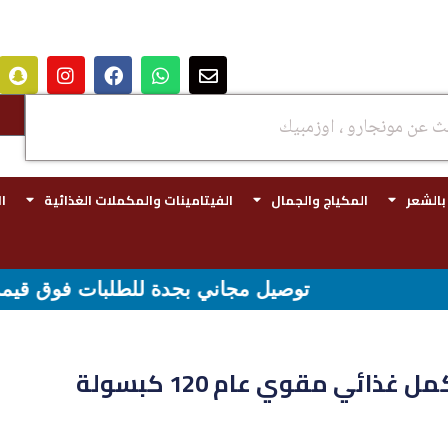
 بالشعر
المكياج والجمال
الفيتامينات والمكملات الغذائية
ا
توصيل مجاني بجدة للطلبات فوق قيمه ال ١٠٠ ريال - شحن مجاني لقيمه اكثر من ٢٩٩ ريال
ذائي مقوي عام 120 كبسولة