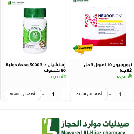
نيوروبيون 10 امبول 3 مل
إسنشيال د-3 5000 وحدة دولية
(ثلاجة)
60 كبسولة
33,00
45,50
-
+
أضف الى السلة
-
+
أضف الى السلة