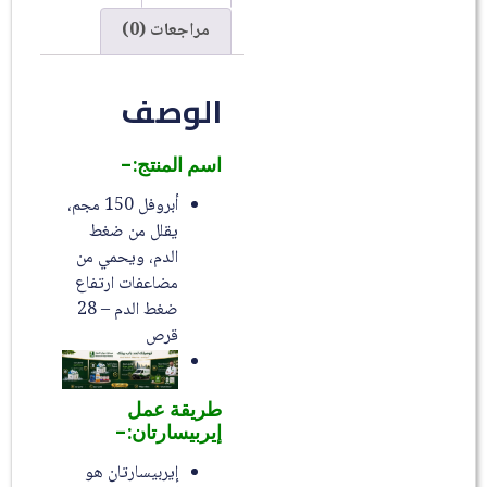
مراجعات (0)
الوصف
اسم المنتج:-
أبروفل 150 مجم،
يقلل من ضغط
الدم، ويحمي من
مضاعفات ارتفاع
ضغط الدم – 28
قرص
طريقة عمل
إيربيسارتان:-
إيربيسارتان هو