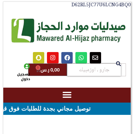
D62RL5JC77U6LCNG4BQ0
0
0,00
ر.س
تسجيل
دخول
توصيل مجاني بجدة للطلبات فوق قيمه ال ١٠٠ ريال - شحن مجاني لقيمه اكثر من ٢٩٩ ريال