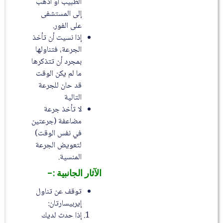
الطبيب أو اذهب
إلى المستشفى
على الفور.
إذا نسيت أن تأخذ
الجرعة، فتناولها
بمجرد أن تتذكرها
ما لم يكن الوقت
قد حان للجرعة
التالية
لا تأخذ جرعة
مضاعفة (جرعتين
في نفس الوقت)
لتعويض الجرعة
المنسية.
الآثار الجانبية :-
توقف عن تناول
إيربيسارتان:
إذا حدث لديك