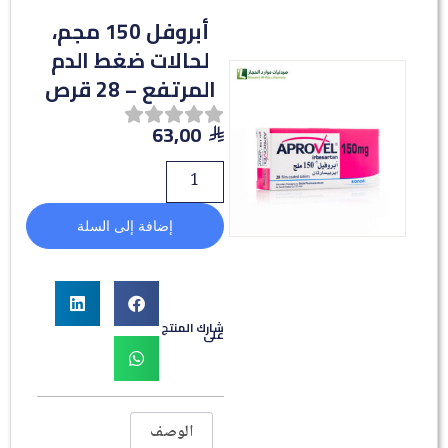
أبروفل 150 مجم،
لحالات ضغط الدم
المرتفع – 28 قرص
63,00
إضافة إلى السلة
شارك المنتج
على
الوصف