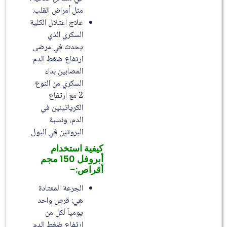
مثل أمراض القلب.
علاج اعتلال الكلية
السكري الذي
يحدث في مرضى
ارتفاع ضغط الدم
المصابين بداء
السكري من النوع
2 مع ارتفاع
الكرياتينين في
الدم، ونسبة
البروتين في البول
كيفية استخدام
أبروفل 150 مجم
أقراص:-
الجرعة المعتادة
هي: قرص واحد
يومياً لكل من
ارتفاع ضغط الدم