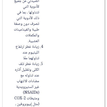
الصيدلي عن جميع
الأدوية التي
تتناولها ، بما في
ذلك الأدوية التي
تصرف دون وصفة
طبية والفيتامينات
والمكملات
العشبية.
زيادة خطر ارتفاع
الليثيوم عند
تناولهما معًا
زيادة خطر تلف
الكلى وتقليل آثاره
عند تناوله مع
مضادات الالتهاب
غير الستيرويدية
(NSAIDs)
ومثبطات COX-2
(مثل إيبوبروفين ،