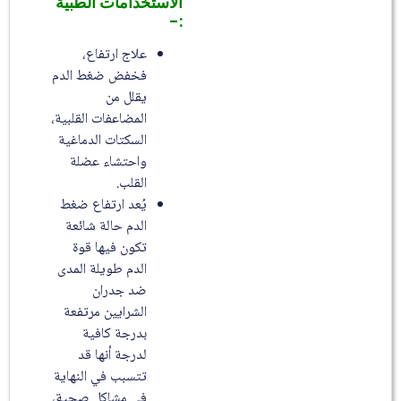
الاستخدامات الطبية
:-
علاج ارتفاع،
فخفض ضغط الدم
يقلل من
المضاعفات القلبية،
السكتات الدماغية
واحتشاء عضلة
القلب.
يُعد ارتفاع ضغط
الدم حالة شائعة
تكون فيها قوة
الدم طويلة المدى
ضد جدران
الشرايين مرتفعة
بدرجة كافية
لدرجة أنها قد
تتسبب في النهاية
في مشاكل صحية،