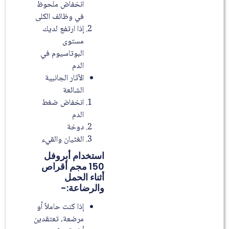
انخفاض ملحوظ
في وظائف الكلى
إذا ارتفع لديك
مستوى
البوتاسيوم في
الدم
الآثار الجانبية
الشائعة
انخفاض ضغط
الدم
دوخة
الغثيان والقيء
استخدام أبروفل
150 مجم أقراص
أثناء الحمل
والرضاعة:-
إذا كنت حاملاً أو
مرضعة، تعتقدين