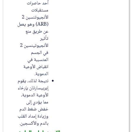
أحد حاصرات
مستقبلات
الأنجيوتنسين 2
(ARB) وهو يعمل
عن طريق منع
تأثير
الأنجيوتينسين 2
في الجسم
المتسببة في
انقباض الأوعية
الدموية.
نتيجة لذلك، يقوم
إيربيسارتان بإرخاء
الأوعية الدموية،
مما يؤدي إلى
خفض ضغط الدم
وزيادة إمداد القلب
بالدم والأكسجين.