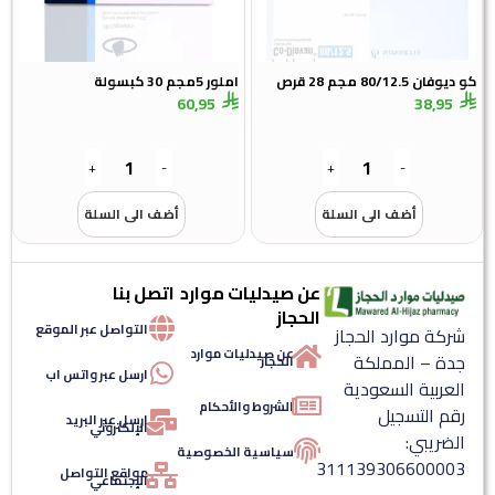
كو ديوفان 80/12.5 مجم 28 قرص
املور 5مجم 30 كبسولة
60,95
38,95
+
-
+
-
أضف الى السلة
أضف الى السلة
عن صيدليات موارد
اتصل بنا
الحجاز
التواصل عبر الموقع
شركة موارد الحجاز
عن صيدليات موارد
جدة – المملكة
الحجاز
ارسل عبر واتس اب
العربية السعودية
الشروط والأحكام
رقم التسجيل
ارسل عبر البريد
الإلكتروني
الضريبي:
سياسية الخصوصية
311139306600003
مواقع التواصل
الإجتماعي