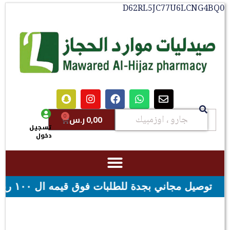
D62RL5JC77U6LCNG4BQ0
0
0,00
ر.س
تسجيل
دخول
فوق قيمه ال ١٠٠ ريال - شحن مجاني لقيمه اكثر من ٢٩٩ ريال