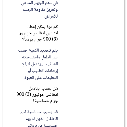
في دعم الجهاز المناعي
وتعزيز مقاومة الجسم
للأمراض.
كم مرة يمكن إعطاء
ابتاميل ادفانس جونيور
(3) 900 جرام يومياً؟
يتم تحديد الكمية حسب
عمر الطفل واحتياجاته
الغذائية، ويفضل اتباع
إرشادات الطبيب أو
التعليمات على العبوة.
هل يسبب ابتاميل
ادفانس جونيور (3) 900
جرام حساسية؟
قد يسبب حساسية لدى
الأطفال الذين لديهم
حساسية من بروتين