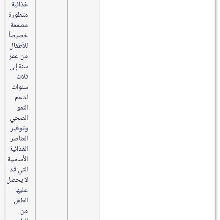
غذائية
متطورة
مصممة
خصيصاً
للأطفال
من عمر
سنة إلى
ثلاث
سنوات
لدعم
النمو
الصحي
وتوفير
العناصر
الغذائية
الأساسية
التي قد
لا يحصل
عليها
الطفل
من