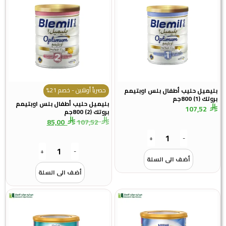
حصرياً أونلاين - خصم 21%
بليميل حليب أطفال بلس اوبتيمم
بروتك (1) 800جم
بليميل حليب أطفال بلس اوبتيمم
107,52
بروتك (2) 800جم
85,00
107,52
+
-
+
-
أضف الى السلة
أضف الى السلة