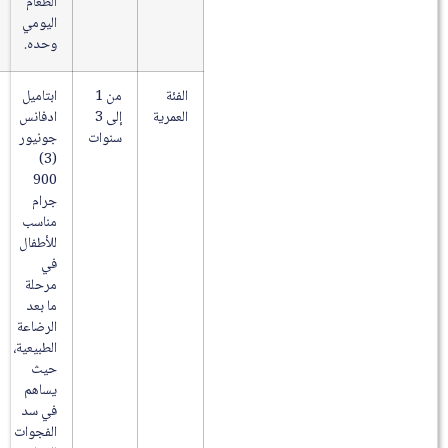
الطعام
اليومي
وحده.
الفئة
من 1
ابتاميل
العمرية
إلى 3
ادفانس
سنوات
جونيور
(3)
900
جرام
مناسب
للأطفال
في
مرحلة
ما بعد
الرضاعة
الطبيعية،
حيث
يساهم
في سد
الفجوات