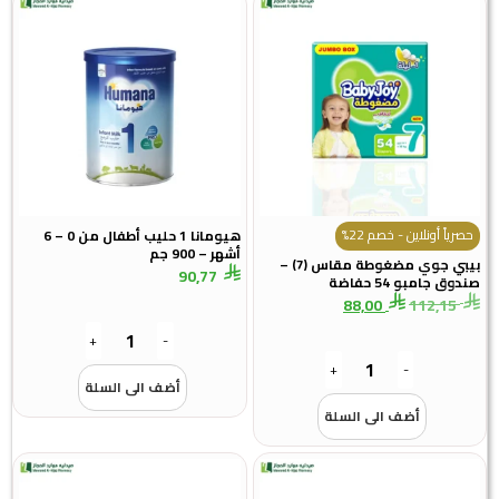
حصرياً أونلاين - خصم 22%
هيومانا 1 حليب أطفال من 0 – 6
أشهر – 900 جم
بيبي جوي مضغوطة مقاس (7) –
90,77
صندوق جامبو 54 حفاضة
88,00
112,15
+
-
+
-
أضف الى السلة
أضف الى السلة