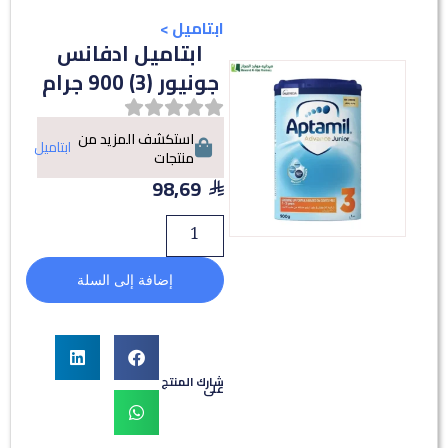
ابتاميل
>
ابتاميل ادفانس
جونيور (3) 900 جرام
استكشف المزيد من
ابتاميل
منتجات
98,69
إضافة إلى السلة
شارك المنتج
على