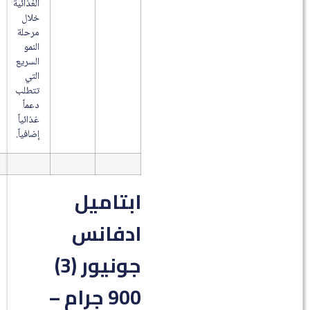
الغذائية
خلال
مرحلة
النمو
السريع
التي
تتطلب
دعماً
غذائياً
إضافياً.
ابتاميل
ادفانس
جونيور (3)
900 جرام –