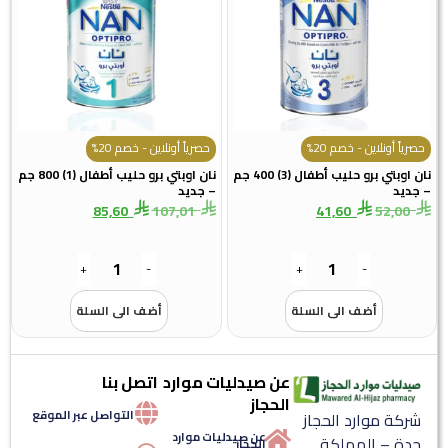
حصرياً أونلاين - خصم 20%
حصرياً أونلاين - خصم 20%
نان اوبتي برو حليب أطفال (3) 400 جم
نان اوبتي برو حليب أطفال (1) 800 جم
– جديد
– جديد
85,60
107,01
41,60
52,00
+
-
+
-
أضف الى السلة
أضف الى السلة
عن صيدليات موارد
اتصل بنا
الحجاز
التواصل عبر الموقع
شركة موارد الحجاز
عن صيدليات موارد
جدة – المملكة
الحجاز