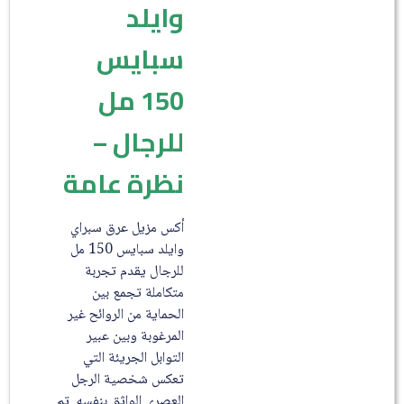
وايلد
سبايس
150 مل
للرجال –
نظرة عامة
أكس مزيل عرق سبراي
وايلد سبايس 150 مل
للرجال يقدم تجربة
متكاملة تجمع بين
الحماية من الروائح غير
المرغوبة وبين عبير
التوابل الجريئة التي
تعكس شخصية الرجل
العصري الواثق بنفسه. تم