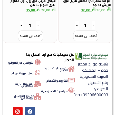
ارم اند هامر الترا ماكس مزيل عرق
فيشي مزيل عرق رول اون مقاوم
فريش 73 جم
لعرق التوتر 50 مل
35,00
76,00
10,00
30,00
+
-
+
-
أضف الى السلة
أضف الى السلة
عن صيدليات موارد
اتصل بنا
الحجاز
التواصل عبر الموقع
شركة موارد الحجاز
عن صيدليات موارد
جدة – المملكة
الحجاز
ارسل عبر واتس اب
العربية السعودية
الشروط والأحكام
رقم التسجيل
ارسل عبر البريد
الإلكتروني
الضريبي:
سياسية الخصوصية
311139306600003
مواقع التواصل
الإجتماعي