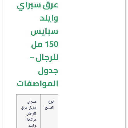
عرق سبراي
وايلد
سبايس
150 مل
للرجال –
جدول
المواصفات
نوع
سبراي
المنتج
مزيل عرق
للرجال
برائحة
وايلد