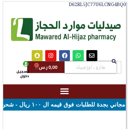
D62RL5JC77U6LCNG4BQ0
0
0,00
ر.س
تسجيل
دخول
١٠٠ ريال - شحن مجاني لقيمه اكثر من ٢٩٩ ريال