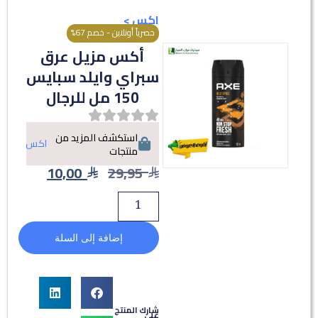
اكس
>
حصرياً أونلاين - خصم 67%
أكس مزيل عرق
سبراي وايلد سبايس
150 مل للرجال
استكشف المزيد من
اكس
منتجات
10,00
29,95
إضافة إلى السلة
شارك المنتج
على