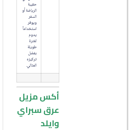
حقيبة
الرياضة أو
السفر
ويوفر
استخداماً
يدوم
لفترة
طويلة
بفضل
تركيزه
المثالي.
أكس مزيل
عرق سبراي
وايلد