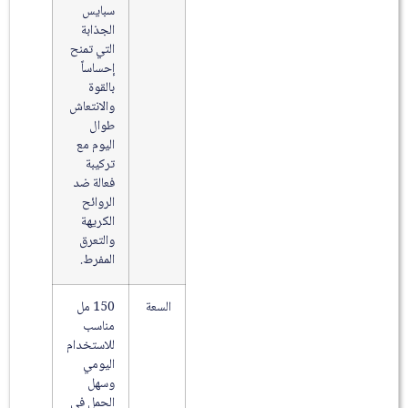
سبايس
الجذابة
التي تمنح
إحساساً
بالقوة
والانتعاش
طوال
اليوم مع
تركيبة
فعالة ضد
الروائح
الكريهة
والتعرق
المفرط.
السعة
150 مل
مناسب
للاستخدام
اليومي
وسهل
الحمل في