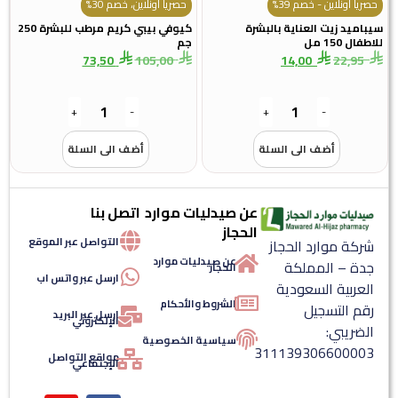
حصرياً أونلاين - خصم 39%
حصرياً أونلاين، خصم 30%
سيباميد زيت العناية بالبشرة
كيوفي بيبي كريم مرطب للبشرة 250
للاطفال 150 مل
جم
73,50
105,00
14,00
22,95
+
-
+
-
أضف الى السلة
أضف الى السلة
عن صيدليات موارد
اتصل بنا
الحجاز
التواصل عبر الموقع
شركة موارد الحجاز
عن صيدليات موارد
جدة – المملكة
الحجاز
ارسل عبر واتس اب
العربية السعودية
الشروط والأحكام
رقم التسجيل
ارسل عبر البريد
الإلكتروني
الضريبي:
سياسية الخصوصية
311139306600003
مواقع التواصل
الإجتماعي