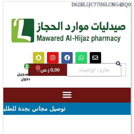
D62RL5JC77U6LCNG4BQ0
0
0,00
ر.س
تسجيل
دخول
توصيل مجاني بجدة للطلبات فوق قيمه ال ١٠٠ ريال - شحن مجاني لقيم