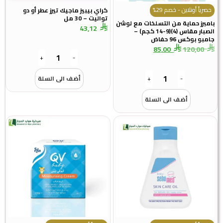
حصرياً أونلاين - خصم 29%
كراي بيبيز ماجيك تيرز عطر أو دو
تواليت – 30 مل
بامبرز حماية من التسلخات مع لوشن
43,12
الصبار مقاس (4)(9-14 كجم) –
جامبو بوكس 96 حفاض
85,00
120,00
+
-
-
+
أضف الى السلة
أضف الى السلة