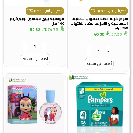
حصرياً أونلاين - خصم 31%
حصرياً أونلاين - خصم 30%
سودو كريم مضاد للالتهاب لتخفيف
موستيلا بيبي فيتامين برايير كريم
الحساسية و الأكزيما مضاد للالتهاب
100 مل
250جرام
52,32
74,75
40,00
57,90
+
-
+
-
أضف الى السلة
أضف الى السلة