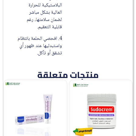
البلاستيكية للحرارة
العالية بشكل مباشر
لضمان سلامتها، رغم
قابلية التعقيم.
4. افحصي الحلمة بانتظام
واستبدليها عند ظهور أي
تشقق أو تآكل.
منتجات متعلقة