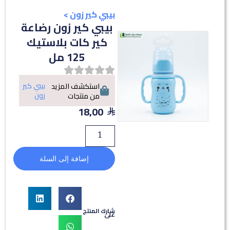
بيبي كير زون
>
بيبي كير زون رضاعة
كير كات بلاستيك
125 مل
بيبي كير
استكشف المزيد
زون
من منتجات
18,00
إضافة إلى السلة
شارك المنتج
على