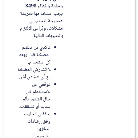
وحلمة وغطاء 8498
يجب استخدامها بطريقة
صحيحة لتجنب أي
مشكلات، ويُراعى الالتزام
بالتنبيهات التالية:
تأكدي من تعقيم
المضخة قبل وبعد
كل استخدام.
لا تشاركي المضخة
مع أي شخص آخر.
توقفي عن
الاستخدام في
حال الشعور بألم
شديد أو تشققات.
احفظي الحليب
وفق إرشادات
التخزين
الصحيحة.