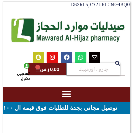
D62RL5JC77U6LCNG4BQ
0
0,00
ر.س
تسجيل
دخول
لبات فوق قيمه ال ١٠٠ ريال - شحن مجاني لقيمه اكثر من ٢٩٩ ريال