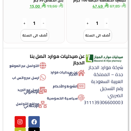
للبشرة الحساسة الجافة 100 جرام
بلل الحفاض 30 جم
15,00
19,66
47,49
67,85
+
-
+
-
أضف الى السلة
أضف الى السلة
عن صيدليات موارد
اتصل بنا
الحجاز
التواصل عبر الموقع
شركة موارد الحجاز
عن صيدليات موارد
جدة – المملكة
الحجاز
ارسل عبر واتس اب
العربية السعودية
الشروط والأحكام
رقم التسجيل
ارسل عبر البريد
الإلكتروني
الضريبي:
سياسية الخصوصية
311139306600003
مواقع التواصل
الإجتماعي