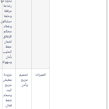
يدويًا مع
رضاعة
مرفقة
وحلمة
سيليكون
وغطاء
محكم
الإغلاق
لضمان
حفظ
الحليب
بأمان
وسهولة.
المميزات
تصميم
مزودة
مريح
بمقبض
وآمن
مريح
لليد،
وصمام
شفط
فعال،