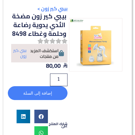
بيبي كير زون
>
بيبي كير زون مضخة
الثدي يدوية رضاعة
وحلمة وغطاء 8498
بيبي كير
استكشف المزيد
زون
من منتجات
80,00
إضافة إلى السلة
شارك المنتج
على