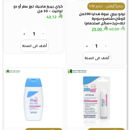
حصرياً أونلاين - خصم 38%
كراي بيبيز ماجيك تيرز عطر أو دو
تواليت – 30 مل
نونو بيبي عبوة هدايا 200مل
43,12
(لوشن+شامبو+بودرة
تلك+زيت+سائل استحمام)
25,00
40,00
+
-
-
+
أضف الى السلة
أضف الى السلة