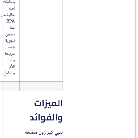
وخامات
آمنة
خالية من
BPA،
مما
يضمن
تجربة
شفط
مريحة
وآمنة
للأم
والطفل.
الميزات
والفوائد
بيبي كير زون مضخة