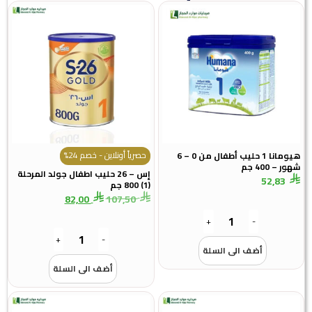
حصرياً أونلاين - خصم 24%
هيومانا 1 حليب أطفال من 0 – 6
ور – 400 جم
إس – 26 حليب اطفال جولد المرحلة
52,83
(1) 800 جم
82,00
107,50
+
-
+
-
أضف الى السلة
أضف الى السلة