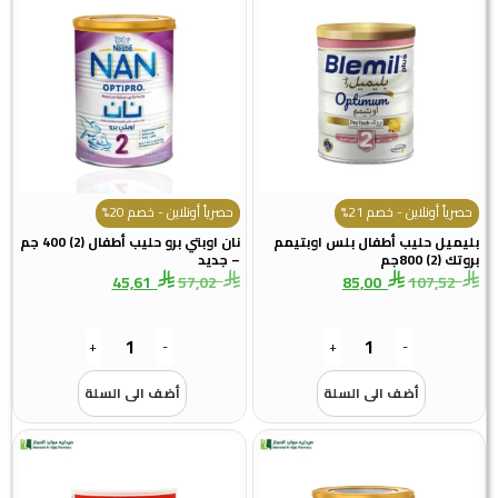
حصرياً أونلاين - خصم 21%
حصرياً أونلاين - خصم 20%
ليميل حليب أطفال بلس اوبتيمم
نان اوبتي برو حليب أطفال (2) 400 جم
تك (2) 800جم
– جديد
45,61
57,02
85,00
107,52
+
-
+
-
أضف الى السلة
أضف الى السلة