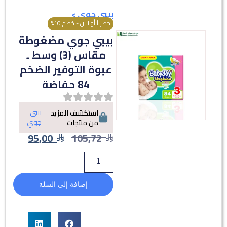
بيبي جوي
>
حصرياً أونلاين - خصم 10%
بيبي جوي مضغوطة
مقاس (3) وسط ـ
عبوة التوفير الضخم
84 حفاضة
بيبي
استكشف المزيد
جوي
من منتجات
95,00
105,72
إضافة إلى السلة