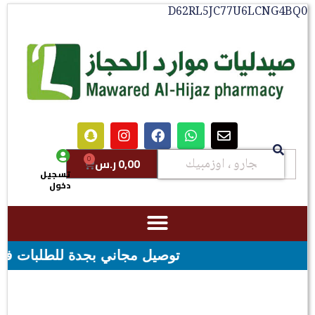
D62RL5JC77U6LCNG4B
0
0,00
ر.س
تسجيل
دخول
توصيل مجاني بجدة للطلبات فوق قيمه ال ١٠٠ ريال - شحن مجاني لقيمه اكثر من ٢٩٩ ري