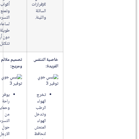
للإفرازات
أكواب
السائلة
وتمنع
واللينة.
التسرب
لساعات
طويلة
دون أن
تتكتل.
خاصية التنفس
تصميم ملائم
الفريدة:
ومريح:
تخرج
يوفر
الهواء
راحة
الرطب
وحماية
وتدخل
من
الهواء
التسرب
المنعش
حول
لتحافظ
الارجل.