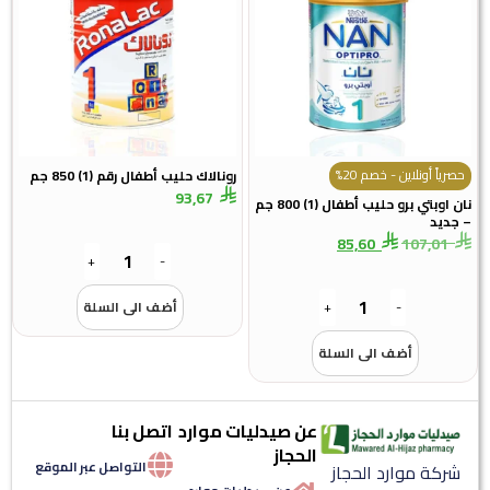
حصرياً أونلاين - خصم 20%
رونالاك حليب أطفال رقم (1) 850 جم
93,67
نان اوبتي برو حليب أطفال (1) 800 جم
 جديد
85,60
107,01
+
-
-
+
أضف الى السلة
أضف الى السلة
عن صيدليات موارد
اتصل بنا
الحجاز
التواصل عبر الموقع
شركة موارد الحجاز