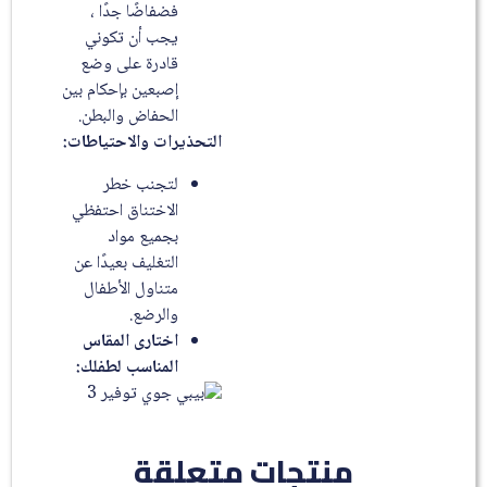
فضفاضًا جدًا ،
يجب أن تكوني
قادرة على وضع
إصبعين بإحكام بين
الحفاض والبطن.
التحذيرات والاحتياطات:
لتجنب خطر
الاختناق احتفظي
بجميع مواد
التغليف بعيدًا عن
متناول الأطفال
والرضع.
اختارى المقاس
المناسب لطفلك:
منتجات متعلقة