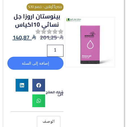
حصرياً أونلاين - خصم 30%
بينوستان اروزا جل
نسائي 10اكياس
140,87
201,25
إضافة إلى السلة
شارك المنتج
على
الوصف