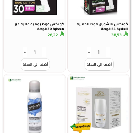
كوتكس ناتشورال فوط للحماية
كوتكس فوط يومية عادية غير
العادية 54 فوطة
معطرة 30 فوطة
26,22
38,53
+
-
+
-
أضف الى السلة
أضف الى السلة