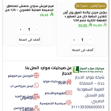
حصرياً أونلاين - خصم 47%
فيم فريش سبراي منعش للمناطق
الحميمة العناية القصوي – 125 مل
بيزلين مزيل لرائحة العرق رول أون
26,45
لتفتيح البشرة خال من العطور +
القطعة الثانية خصم 50%
50,00
94,88
+
-
-
+
أضف الى السلة
أضف الى السلة
عن صيدليات موارد
اتصل بنا
الحجاز
التواصل عبر الموقع
شركة موارد الحجاز
عن صيدليات موارد
جدة – المملكة
الحجاز
ارسل عبر واتس اب
العربية السعودية
الشروط والأحكام
رقم التسجيل
ارسل عبر البريد
الإلكتروني
الضريبي:
سياسية الخصوصية
311139306600003
مواقع التواصل
الإجتماعي