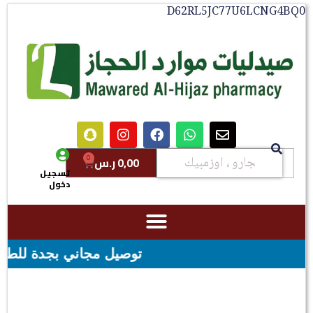
D62RL5JC77U6LCNG4BQ0
0
0,00
ر.س
تسجيل
دخول
توصيل مجاني بجدة للطلبات فوق قيمه ال ١٠٠ ريال - شحن مجاني