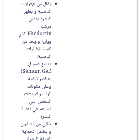
يقلل من الإفرازات
الدهنية و يطهر
البشرة بفضل
مركب
Fluidactiv الذي
يوازن و يحد من
كمية الإفرازات
الدهنية.
يتمتع غسول
(Sébium Gel)
بعناصر تنقية
وعلى مكونات
الزنك وكبريتات
النحاس التي
تساهم في تنقية
البشرة.
خالي من الصابون
و يضمن الحماية
الفائقة للبشرة