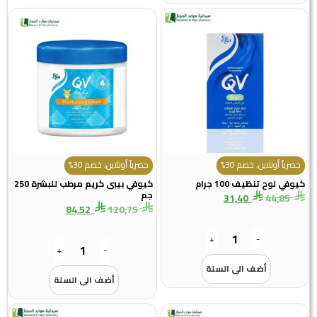
حصرياً أونلاين، خصم 30%
حصرياً أونلاين، خصم 30%
كيوفي لوح تنظيف 100 جرام
كيوفي بيبى كريم مرطب للبشرة 250
جم
31,40
44,85
84,52
120,75
+
-
+
-
أضف الى السلة
أضف الى السلة