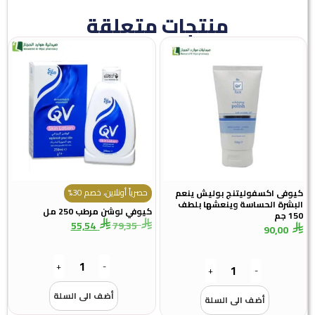
منتجات متعلقة
حصرياً أونلاين، خصم 30%
كيوفى اكسفوليتنج بوليش ينعم
البشرة الحساسة وينعشها بلطف
كيوفي لوشن مرطب 250 مل
150 جم
55,54
79,35
90,00
+
-
+
-
أضف الى السلة
أضف الى السلة