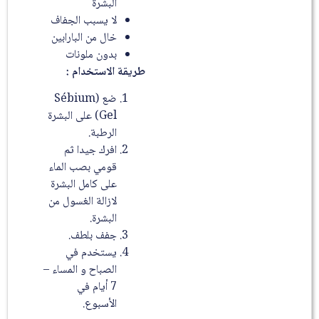
البشرة
لا يسبب الجفاف
خال من البارابين
بدون ملونات
طريقة الاستخدام :
ضع (Sébium
Gel) على البشرة
الرطبة.
افرك جيدا ثم
قومي بصب الماء
على كامل البشرة
لازالة الغسول من
البشرة.
جفف بلطف.
يستخدم في
الصباح و المساء –
7 أيام في
الأسبوع.