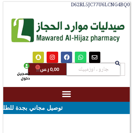
D62RL5JC77U6LCNG4BQ0
0
0,00
ر.س
تسجيل
دخول
توصيل مجاني بجدة للطلبات فوق قيمه ال ١٠٠ ريال - شحن مجاني لقي