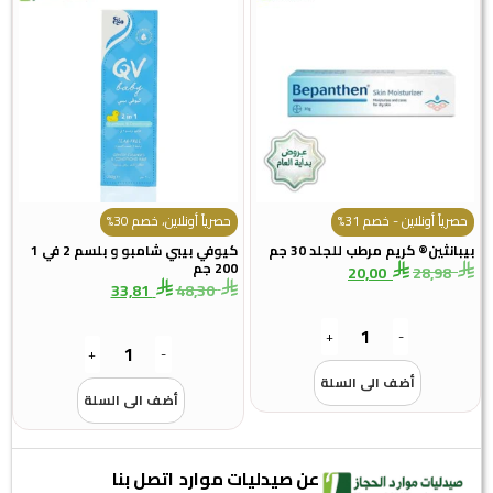
حصرياً أونلاين - خصم 31%
حصرياً أونلاين، خصم 30%
بيبانثين® كريم مرطب للجلد 30 جم
كيوفي بيبي شامبو و بلسم 2 في 1
200 جم
20,00
28,98
33,81
48,30
+
-
+
-
أضف الى السلة
أضف الى السلة
عن صيدليات موارد
اتصل بنا