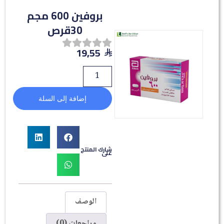
بروفين 600 مجم
30قرص
19,55
إضافة إلى السلة
شارك المنتج
على
الوصف
مراجعات (0)