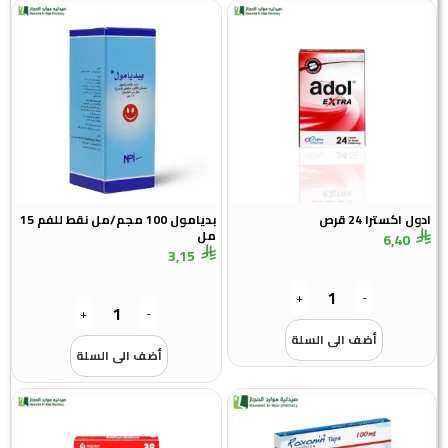
ادول اكسترا 24 قرص
بديامول 100 مجم/مل نقط للفم 15
مل
6,40
3,15
+
-
+
-
أضف الى السلة
أضف الى السلة