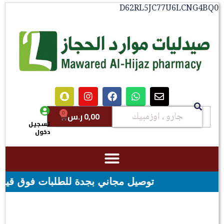
D62RL5JC77U6LCNG4BQ0
0
0,00
ر.س
تسجيل
دخول
توصيل مجاني بجدة للطلبات فوق قيمه ال ١٠٠ ريال - شحن مجاني لقيمه اكثر من ٢٩٩ ريال