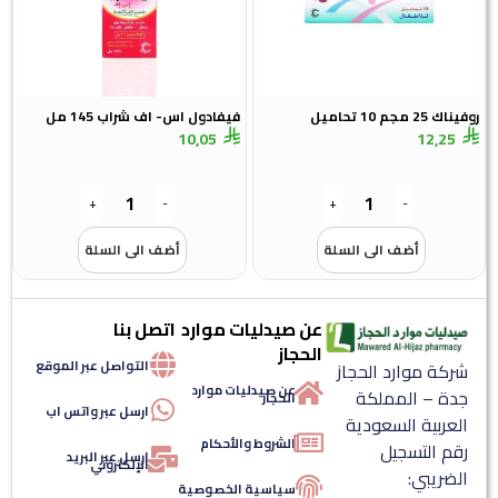
روفيناك 25 مجم 10 تحاميل
فيفادول اس- اف شراب 145 مل
10,05
12,25
+
-
+
-
أضف الى السلة
أضف الى السلة
عن صيدليات موارد
اتصل بنا
الحجاز
التواصل عبر الموقع
شركة موارد الحجاز
عن صيدليات موارد
جدة – المملكة
الحجاز
ارسل عبر واتس اب
العربية السعودية
الشروط والأحكام
رقم التسجيل
ارسل عبر البريد
الإلكتروني
الضريبي:
سياسية الخصوصية