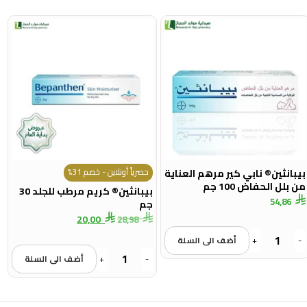
حصرياً أونلاين - خصم 31%
بيبانثين® نابي كير مرهم العناية
من بلل الحفاض 100 جم
بيبانثين® كريم مرطب للجلد 30
54,86
جم
20,00
28,98
-
+
أضف الى السلة
-
+
أضف الى السلة