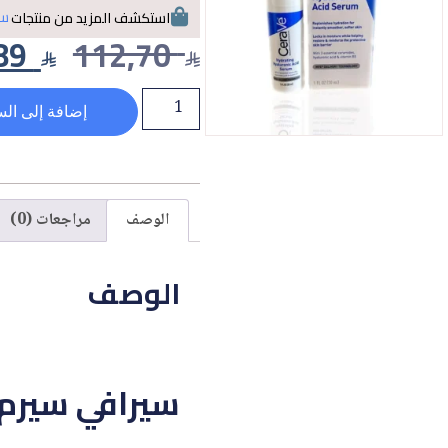
سي
استكشف المزيد من منتجات
89
112,70
إضافة إلى الس
الوصف
مراجعات (0)
الوصف
سيرافي سيرم 