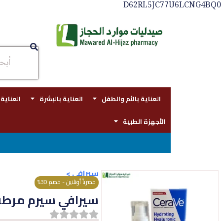
D62RL5JC77U6LCNG4BQ0
العناية بالأم والطفل
العناية بالبشرة
العناية
الأجهزة الطبية
توصيل مجاني بجدة للطلبات فوق قيمه ال 
سيرافي
>
حصرياً أونلاين - خصم 30%
سيرافي سيرم مرطب بال