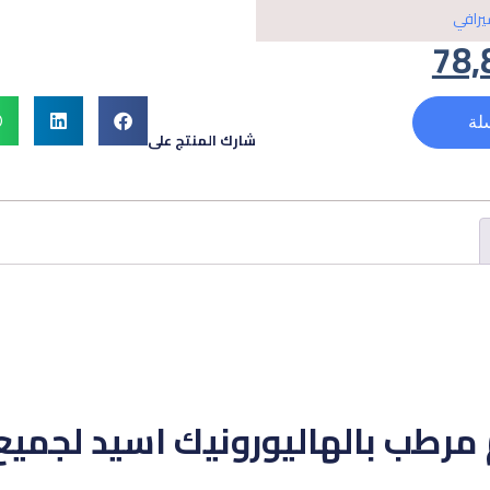
رافي
78,
لة
شارك المنتج على
مرطب بالهاليورونيك اسيد لجميع 