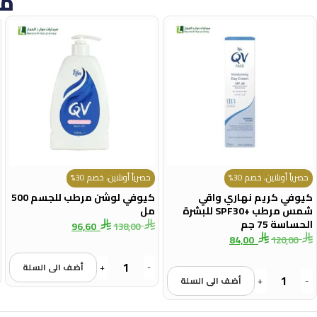
من
حصرياً أونلاين، خصم 30%
حصرياً أونلاين، خصم 30%
كيوفي كريم نهاري واقي
كيوفي لوشن مرطب للجسم 500
شمس مرطب +SPF30 للبشرة
مل
الحساسة 75 جم
96,60
138,00
84,00
120,00
-
+
أضف الى السلة
-
+
أضف الى السلة