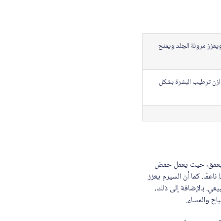
يعزز مرونة الجلد ويمنح
وازن ترطيب البشرة بشكل
الية على ترطيب البشرة بعمق، حيث يعمل حمض
اعمًا. كما أن السيرم يعزز
عي. بالإضافة إلى ذلك،
اح والمساء.