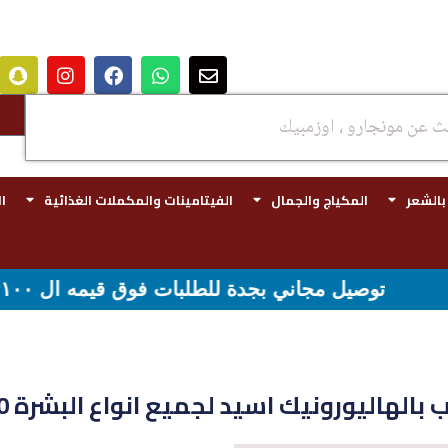
 بالشعر
المكياج والجمال
الفيتامينات والمكملات الغذائية
ا
١٠٠ ريال - شحن مجاني لقيمه اكثر من ٢٩٩ ريال
هاليورونيك اسيد لجميع انواع البشرة 30 ملي