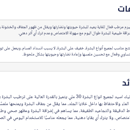
ات
رم مرطب فعال للغاية يعيد للبشرة حيويتها ونضارتها ويقلل من ظهور الجفاف والخشونة و
راقة طبيعية للبشرة طوال اليوم مع سهولة الامتصاص وعدم ترك أي أثر دهني.
تج مناسب لجميع أنواع البشرة، خفيف على البشرة، لا يسبب انسداد المسام، ويعمل على ت
ساوي وفعال مع تحسين ملمسها وإعادة نضارتها وحيويتها بشكل ملحوظ.
ئد
سيرافي سيرم مرطب بالهاليورونيك اسيد لجميع انواع البشرة 30 ملي يتميز بالقدرة الع
اء والاحتفاظ بها داخل خلايا الجلد، مما يقلل من جفاف البشرة ويمنحها ملمسًا ن
 الدقيقة والتجاعيد الطفيفة، مما يساهم في إشراقة البشرة ومظهر صحي وطبي
تصاص، ولا يترك أي بقايا دهنية، مما يجعله مناسبًا للاستخدام اليومي في الصب