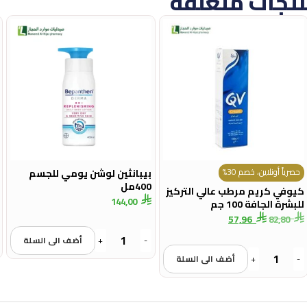
تجات متعلقة
حصرياً أونلاين، خصم 30%
بيبانثين لوشن يومي للجسم
400مل
كيوفي كريم مرطب عالي التركيز
144,00
للبشرة الجافة 100 جم
57,96
82,80
-
+
أضف الى السلة
-
+
أضف الى السلة