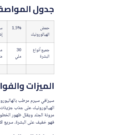
جدول المواصف
حمض
1.5%
سي
الهيالورونيك
إش
جميع أنواع
30
من
البشرة
ملي
مت
الميزات والفوا
الهيالورونيك على جذب جزيئات الم
مرونة الجلد ويقلل ظهور الخطوط
فهو خفيف على البشرة، سريع الام