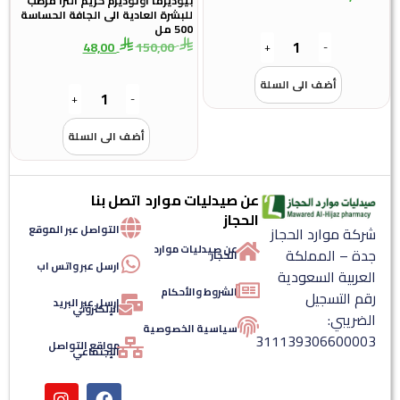
بيوديرما اوتوديرم كريم الترا مرطب
للبشرة العادية الى الجافة الحساسة
500 مل
48,00
150,00
+
-
أضف الى السلة
+
-
أضف الى السلة
عن صيدليات موارد
اتصل بنا
الحجاز
التواصل عبر الموقع
شركة موارد الحجاز
عن صيدليات موارد
جدة – المملكة
الحجاز
ارسل عبر واتس اب
العربية السعودية
الشروط والأحكام
رقم التسجيل
ارسل عبر البريد
الإلكتروني
الضريبي:
سياسية الخصوصية
311139306600003
مواقع التواصل
الإجتماعي