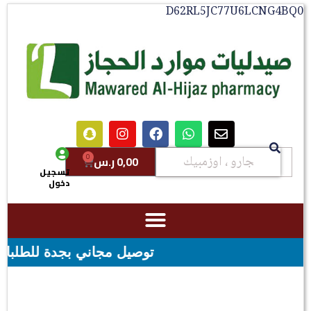
D62RL5JC77U6LCNG4BQ0
0
0,00
ر.س
تسجيل
دخول
توصيل مجاني بجدة للطلبات فوق قيمه ال ١٠٠ ريال - شحن مجاني لقيمه