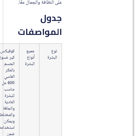
على النظافة والجمال معًا.
جدول
المواصفات
نوع
جميع
كوفيكس
البشرة
أنواع
كير غسول
البشرة
الجسم
بالعكر
الفاسي
400 مل
مناسب
للبشرة
العادية
والجافة
والمختلطة،
ويمكن
استخدامه
ضمن