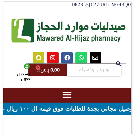
D62RL5JC77U6LCNG4B
0
0,00
ر.س
تسجيل
دخول
يال - شحن مجاني لقيمه اكثر من ٢٩٩ ريال