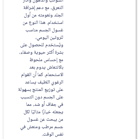
الشوائب والدهون وآثار
التعرق، مع دعم إشراقة
الجلد ونعومته من أول
استخدام. هذا النوع من
غسول الجسم مناسب
للروتين اليومي،
ويُستخدم للحصول على
بشرة أكثر حيوية وصفاء،
مع إحساس ملحوظ
بالانتعاش يدوم بعد
الاستحمام. كما أن القوام
الرغوي اللطيف يساعد
على توزيع المنتج بسهولة
على الجسم دون التسبب
في جفاف أو شد، مما
يجعله خيارًا مثاليًا لكل
من يبحث عن غسول
جسم مرطب ومنعش في
نفس الوقت.