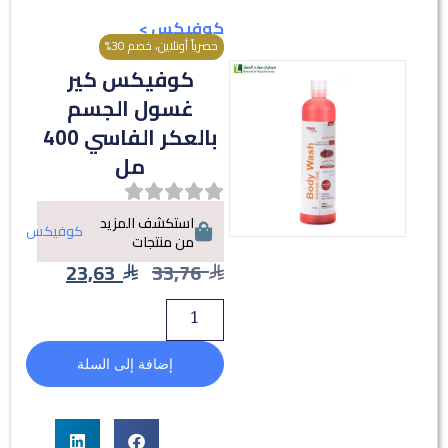
كوفيكس
>
حصرياً أونلاين، خصم 30%
كوفيكس كير
غسول الجسم
بالعكر الفاسي 400
مل
استكشف المزيد
كوفيكس
من منتجات
23,63
33,76
إضافة إلى السلة