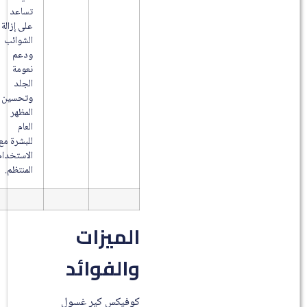
تساعد
على إزالة
الشوائب
ودعم
نعومة
الجلد
وتحسين
المظهر
العام
للبشرة مع
الاستخدام
المنتظم.
الميزات
والفوائد
كوفيكس كير غسول