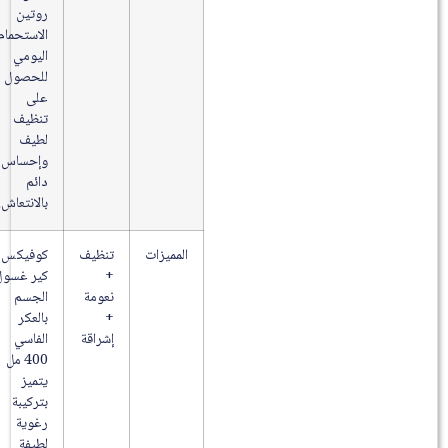
روتين
الاستحمام
اليومي
للحصول
على
تنظيف
لطيف
وإحساس
دائم
بالانتعاش.
المميزات
تنظيف
كوفيكس
+
كير غسول
نعومة
الجسم
+
بالعكر
إشراقة
الفاسي
400 مل
يتميز
بتركيبة
رغوية
لطيفة