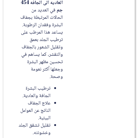
العاديه الى الجافه 454
جم
في العديد من
الحالات المرتبطة بجفاف
البشرة وفقدان الرطوبة.
يساعد هذا المرطب على
ترطيب الجلد بعمق
وتقليل الشعور بالجفاف
والتقشر، كما يساهم في
تحسين مظهر البشرة
وجعلها أكثر نعومة
وصحة.
ترطيب البشرة
الجافة والعادية.
علاج الجفاف
الناتج عن العوامل
البيئية.
تقليل تشقق الجلد
وخشونته.