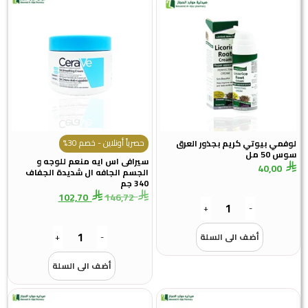
حصرياً أونلاين - خصم 30%
مي بيوتي كريم بجذور العرق
5 مل
سيرافى اس ايه منعم للوجه و
40,00
الجسم الجافه ال شديدة الجفاف
340 جم
102,70
146,72
+
-
أضف الى السلة
-
+
أضف الى السلة