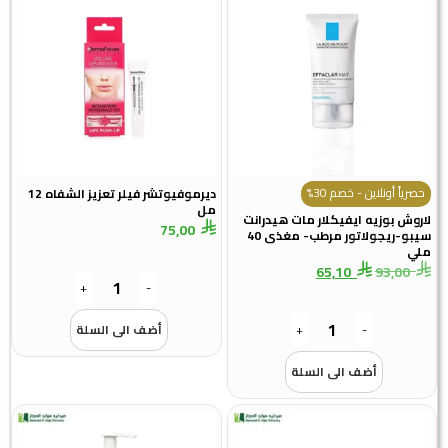
ياً أونلاين - خصم 30%
ديرموفيوتشر فيلر تعزيز الشفاه 12
مل
وش بوزيه ايفيكلار مات هيدرانت
75,00
سيبو-ريجولاتور مرطب- مغذى 40
65,10
93,00
+
-
-
+
أضف الى السلة
أضف الى السلة