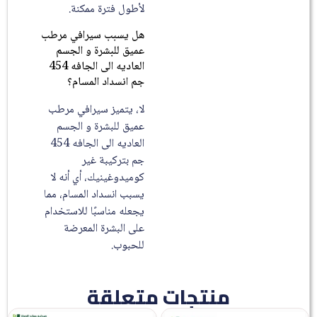
لأطول فترة ممكنة.
هل يسبب سيرافي مرطب
عميق للبشرة و الجسم
العاديه الى الجافه 454
جم انسداد المسام؟
لا، يتميز سيرافي مرطب
عميق للبشرة و الجسم
العاديه الى الجافه 454
جم بتركيبة غير
كوميدوغينيك، أي أنه لا
يسبب انسداد المسام، مما
يجعله مناسبًا للاستخدام
على البشرة المعرضة
للحبوب.
منتجات متعلقة