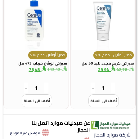
ياً أونلاين - خصم 30%
حصرياً أونلاين، خصم 30%
في كريم مجدد لليد 50 مل
سيرافي لوشن مرطب 473 مل
78,48
112,12
29,94
42,78
+
-
+
-
أضف الى السلة
أضف الى السلة
عن صيدليات موارد
اتصل بنا
الحجاز
التواصل عبر الموقع
كة موارد الحجاز