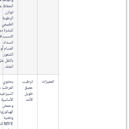
والجافة مع
الحفاظ على
توازن
الرطوبة
الطبيعي
للبشرة دون
التسبب في
انسداد
المسام أو
الشعور
بالثقل على
الجلد.
المميزات
ترطيب
يحتوي
عميق
المرطب على
طويل
السيراميدات
الأمد
الأساسية
وحمض
الهيالورونيك
وتقنية
MVE التي