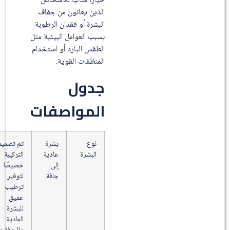
خيارًا مثاليًا للأشخاص
الذين يعانون من جفاف
البشرة أو فقدان الرطوبة
بسبب العوامل البيئية مثل
الطقس البارد أو استخدام
المنظفات القوية.
جدول
المواصفات
نوع
بشرة
تم تصميم
البشرة
عادية
التركيبة
إلى
خصيصًا
جافة
لتوفير
ترطيب
عميق
للبشرة
العادية