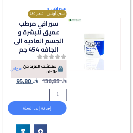
سيرافي
>
حصرياً أونلاين - خصم 30%
سيرافي مرطب
عميق للبشرة و
الجسم العاديه الى
الجافه 454 جم
استكشف المزيد من
سيرافي
منتجات
95,80
136,85
إضافة إلى السلة