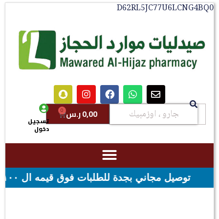
D62RL5JC77U6LCNG4
0
0,00
ر.س
تسجيل
دخول
 فوق قيمه ال ١٠٠ ريال - شحن مجاني لقيمه اكثر من ٢٩٩ ريال