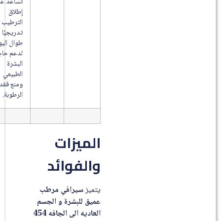
تساعد على
إطلاق
الترطيب
تدريجيًا
طوال اليوم
لدعم حاجز
البشرة
الطبيعي
ومنع فقدان
الرطوبة.
الميزات
والفوائد
يتميز
سيرافي مرطب
عميق للبشرة و الجسم
العاديه الى الجافه 454