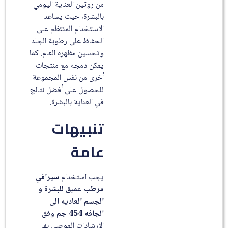
من روتين العناية اليومي
بالبشرة، حيث يساعد
الاستخدام المنتظم على
الحفاظ على رطوبة الجلد
وتحسين مظهره العام. كما
يمكن دمجه مع منتجات
أخرى من نفس المجموعة
للحصول على أفضل نتائج
في العناية بالبشرة.
تنبيهات
عامة
يجب استخدام
سيرافي
مرطب عميق للبشرة و
الجسم العاديه الى
الجافه 454 جم
وفق
الإرشادات الموصى بها