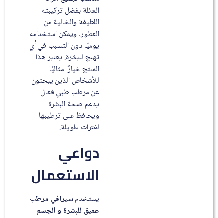
العائلة بفضل تركيبته
اللطيفة والخالية من
العطور، ويمكن استخدامه
يوميًا دون التسبب في أي
تهيج للبشرة. يعتبر هذا
المنتج خيارًا مثاليًا
للأشخاص الذين يبحثون
عن مرطب طبي فعال
يدعم صحة البشرة
ويحافظ على ترطيبها
لفترات طويلة.
دواعي
الاستعمال
يستخدم
سيرافي مرطب
عميق للبشرة و الجسم