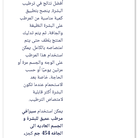
أفضل نتائج في ترطيب
البشرة. ينصح بتطبيق
كمية مناسبة من المرطب
على البشرة النظيفة
والجافة، ثم يتم تدليك
المنتج بلطف حتى يتم
امتصاصه بالكامل. يمكن
استخدام هذا المرطب
على الوجه والجسم مرة أو
مرتين يوميًا أو حسب
الحاجة، خاصة بعد
الاستحمام عندما تكون
البشرة أكثر قابلية
لامتصاص الترطيب.
يمكن استخدام
سيرافي
مرطب عميق للبشرة و
الجسم العاديه الى
الجافه 454 جم
كجزء