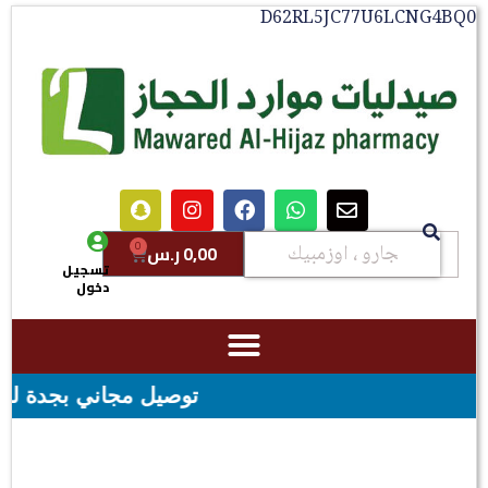
D62RL5JC77U6LCNG4BQ0
0
0,00
ر.س
تسجيل
دخول
توصيل مجاني بجدة للطلبات فوق قيمه ال ١٠٠ ريال - شحن