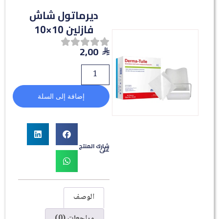
ديرماتول شاش
فازلين 10×10
2,00
إضافة إلى السلة
شارك المنتج
على
الوصف
مراجعات (0)