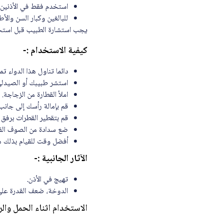
استخدم فقط في الأذنين.
للبالغين وكبار السن والأط
يجب استشارة الطبيب قبل استخدام قطرة ديواكس ل
كيفية الاستخدام :-
دائما تناول هذا الدواء تم
استشر طبيبك أو الصيدلي إ
املأ القطارة من الزجاجة.
قم بإمالة رأسك إلى جانب
قم بتقطير القطرات برفق 
ضع سدادة من الصوف القط
أفضل وقت للقيام بذلك هو
الآثار الجانبية :-
تهيج في الأذن.
الدوخة، ضعف القدرة على 
الاستخدام اثناء الحمل والر