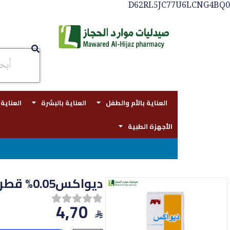
D62RL5JC77U6LCNG4BQ0
العناية بالأم والطفل
العناية بالبشرة
العناية
الأجهزة الطبية
توصيل مجاني بجدة للطلبات فوق 
ديواكس0.05% قطرة للاذن 10 مل
4,70