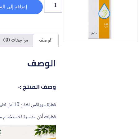
إضافة إلى الس
الوصف
مراجعات (0)
الوصف
وصف المنتج :-
قطرة ديواكس للاذن 10 مل لتليين قناة الأذن وإزالتها، شمع الأذن المفرط المتصلب شائع جدًا. يسبب مشاكل عندما يتراكم ويسد قناة الأذن.
قطرات أذن مناسبة للاستخدام من 