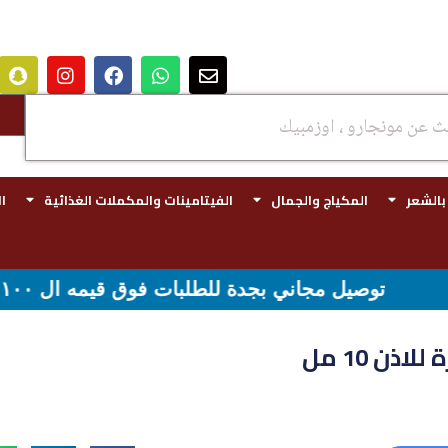
 بالشعر
المكياج والجمال
الفيتامينات والمكملات الغذائية
ا
قيمه ال ١٠٠ ريال - شحن مجاني لقيمه اكثر من ٢٩٩ ريال