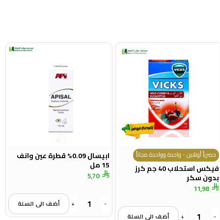
حصرياً أونلاين - واحدة وواحدة مجاناً
ابيسال 0.09% قطرة عين وانف
15 مل
فيكس استحلاب 40 جم كرز
5,70
بدون سكر
11,98
-
+
أضف الى السلة
-
+
أضف الى السلة