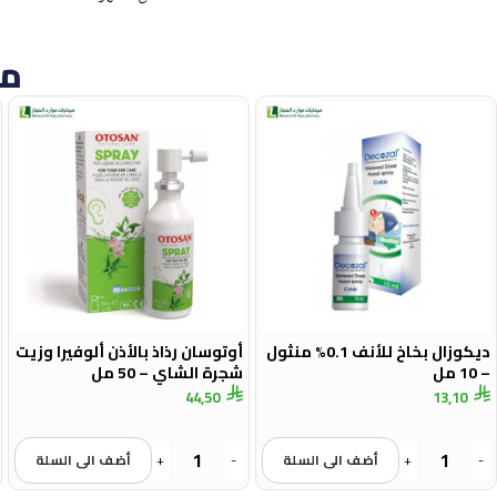
من
ديكوزال بخاخ للأنف 0.1% منثول
أوتوسان رذاذ بالأذن ألوفيرا وزيت
– 10 مل
شجرة الشاي – 50 مل
44,50
13,10
-
+
أضف الى السلة
-
+
أضف الى السلة