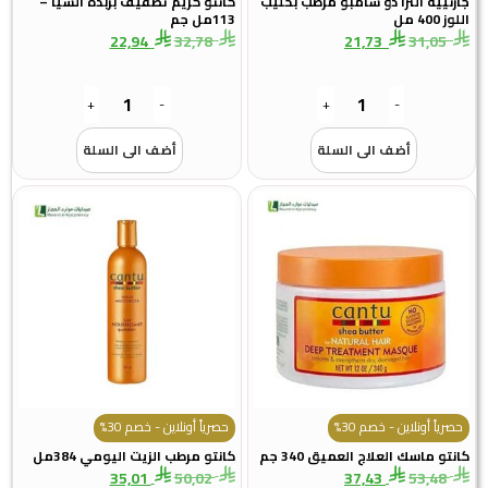
جارنييه الترا دو شامبو مرطب بحليب
كانتو كريم تصفيف بزبدة الشيا –
اللوز 400 مل
113مل جم
22,94
32,78
21,73
31,05
+
-
+
-
أضف الى السلة
أضف الى السلة
حصرياً أونلاين - خصم 30%
حصرياً أونلاين - خصم 30%
كانتو ماسك العلاج العميق 340 جم
كانتو مرطب الزيت اليومي 384مل
35,01
50,02
37,43
53,48