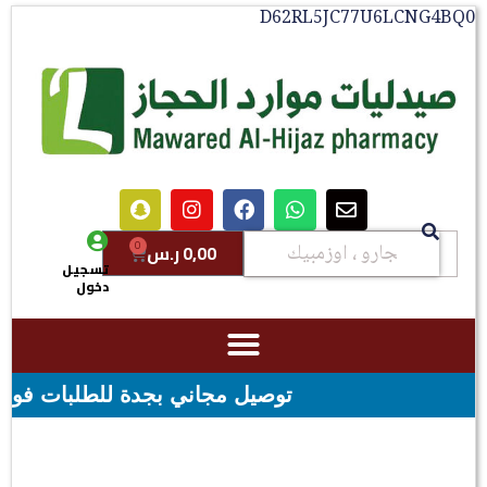
D62RL5JC77U6LCNG4BQ0
0
0,00
ر.س
تسجيل
دخول
توصيل مجاني بجدة للطلبات فوق قيمه ال ١٠٠ ريال - شحن مجاني لقيمه اكثر من ٢٩٩