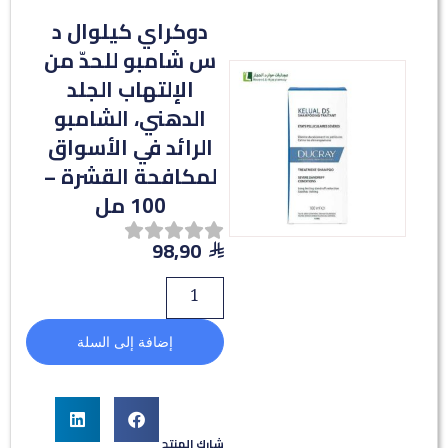
دوكراي كيلوال د
س شامبو للحدّ من
الإلتهاب الجلد
الدهني، الشامبو
الرائد في الأسواق
لمكافحة القشرة –
100 مل
98,90
إضافة إلى السلة
شارك المنتج