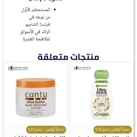
المستحضر الأوّل
من نوعه في
فرنسا: الشامبو
الرائد في الأسواق
لمكافحة القشرة
منتجات متعلقة
حصرياً أونلاين، خصم 30%
حصرياً أونلاين - خصم 30%