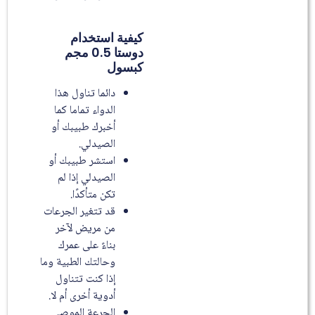
كيفية استخدام
دوستا 0.5 مجم
كبسول
دائما تناول هذا
الدواء تماما كما
أخبرك طبيبك أو
الصيدلي.
استشر طبيبك أو
الصيدلي إذا لم
تكن متأكدًا.
قد تتغير الجرعات
من مريض لآخر
بناءً على عمرك
وحالتك الطبية وما
إذا كنت تتناول
أدوية أخرى أم لا.
الجرعة الموصى