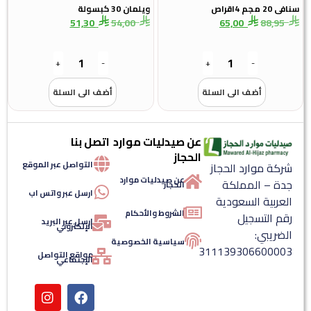
سنافى 20 مجم 4اقراص
ويلمان 30 كبسولة
51,30
54,00
65,00
88,95
+
-
+
-
أضف الى السلة
أضف الى السلة
عن صيدليات موارد
اتصل بنا
الحجاز
التواصل عبر الموقع
شركة موارد الحجاز
عن صيدليات موارد
جدة – المملكة
الحجاز
ارسل عبر واتس اب
العربية السعودية
الشروط والأحكام
رقم التسجيل
ارسل عبر البريد
الإلكتروني
الضريبي:
سياسية الخصوصية
311139306600003
مواقع التواصل
الإجتماعي