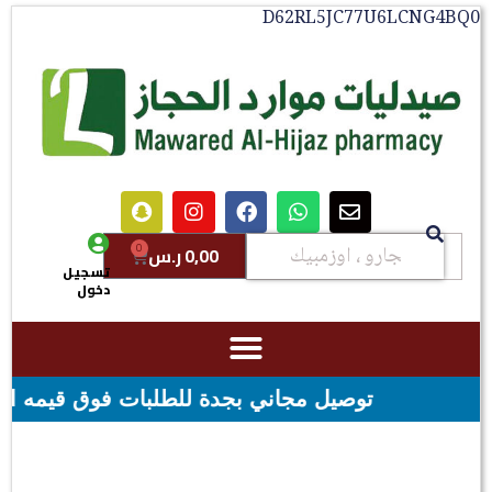
D62RL5JC77U6LCNG4BQ0
0
0,00
ر.س
تسجيل
دخول
توصيل مجاني بجدة للطلبات فوق قيمه ال ١٠٠ ريال - شحن مجاني لقيمه اكثر من ٢٩٩ ريال