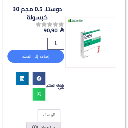
دوستا، 0.5 مجم 30
كبسولة
90,90
إضافة إلى السلة
شارك المنتج
على
الوصف
مراجعات (0)