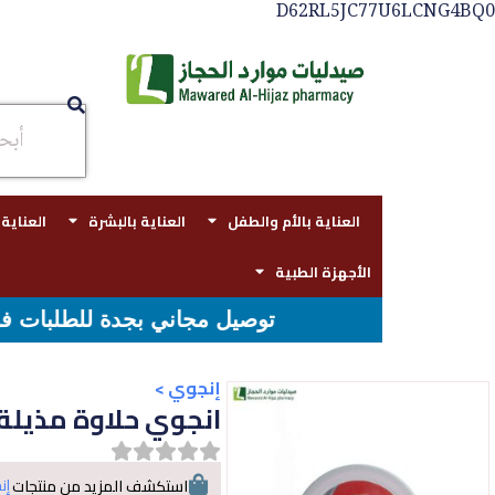
D62RL5JC77U6LCNG4BQ0
العناية بالأم والطفل
العناية بالبشرة
العناية
الأجهزة الطبية
توصيل مجاني بجدة للطلبات فوق قيمه ال ١٠٠ ريال - شحن مجاني لقيمه اكثر من ٢٩٩ ريال
إنجوي
>
انجوي حلاوة مذيلة للشعر
إن
استكشف المزيد من منتجات