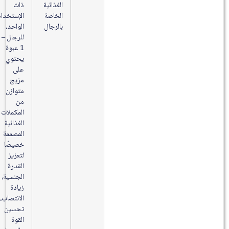
الغذائية
ذات
الخاصة
الإستخدام
بالرجال
الواحد،
للرجال –
1 عبوة
يحتوي
على
مزيج
متوازن
من
المكملات
الغذائية
المصممة
خصيصًا
لتعزيز
القدرة
الجنسية،
زيادة
الانتصاب،
تحسين
القوة