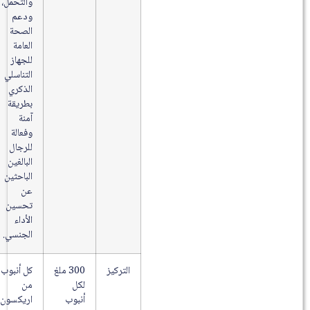
والتحمل،
ودعم
الصحة
العامة
للجهاز
التناسلي
الذكري
بطريقة
آمنة
وفعالة
للرجال
البالغين
الباحثين
عن
تحسين
الأداء
الجنسي.
التركيز
300 ملغ
كل أنبوب
لكل
من
أنبوب
اريكسون