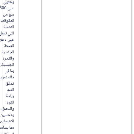
يحتوي
على 300
ملغ من
المكونات
النشطة
التي تعمل
على دعم
الصحة
الجنسية
والقدرة
الجنسية،
بما في
ذلك تعزيز
تدفق
الدم،
زيادة
القوة
والتحمل،
وتحسين
الانتصاب،
مما يساهم
في تعزيز