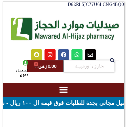
D62RL5JC77U6LCNG4B
0
0,00
ر.س
تسجيل
دخول
 - شحن مجاني لقيمه اكثر من ٢٩٩ ريال