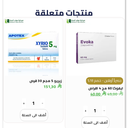
منتجات متعلقة
حصرياً أونلاين - خصم 18%
زيريو 5 مجم 30 قرص
151,30
فوكا 60 مج 4 اقراص
40,00
49,00
+
-
+
-
أضف الى السلة
أضف الى السلة