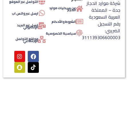
التواصل عبر الموقع
شركة موارد الحجاز
عن صيدليات موارد
جدة – المملكة
الحجاز
ارسل عبر واتس اب
العربية السعودية
الشروط والأحكام
رقم التسجيل
ارسل عبر البريد
الإلكتروني
الضريبي:
سياسية الخصوصية
311139306600003
مواقع التواصل
الإجتماعي