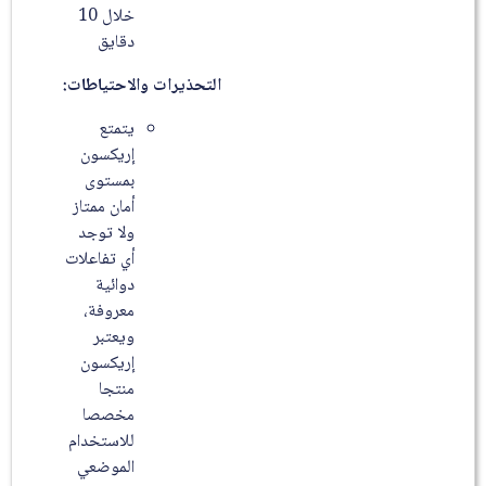
خلال 10
دقايق
التحذيرات والاحتياطات:
يتمتع
إريكسون
بمستوى
أمان ممتاز
ولا توجد
أي تفاعلات
دوائية
معروفة،
ويعتبر
إريكسون
منتجا
مخصصا
للاستخدام
الموضعي