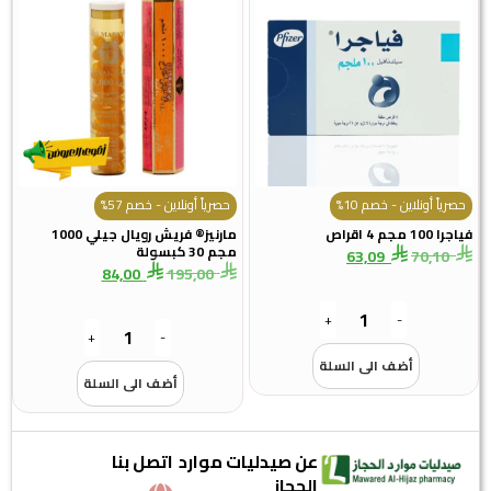
حصرياً أونلاين - خصم 10%
حصرياً أونلاين - خصم 57%
جرا 100 مجم 4 اقراص
مارنيز® فريش رويال جيلي 1000
مجم 30 كبسولة
63,09
70,10
84,00
195,00
+
-
+
-
أضف الى السلة
أضف الى السلة
عن صيدليات موارد
اتصل بنا
الحجاز