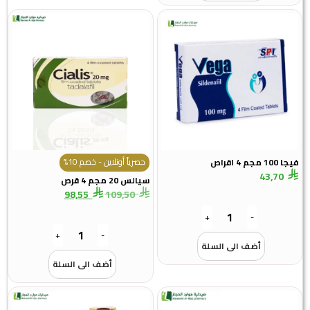
حصرياً أونلاين - خصم 10%
ا 100 مجم 4 اقراص
43,70
سيالس 20 مجم 4 قرص
98,55
109,50
+
-
+
-
أضف الى السلة
أضف الى السلة