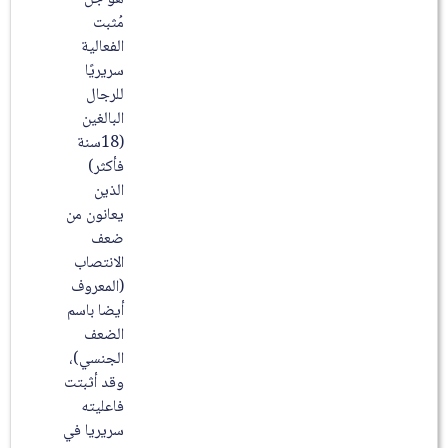
مُثبت
الفعالیة
سریریًا
للرجال
البالغین
(18سنة
فأكثر)
الذين
يعانون من
ضعف
الانتصاب
(المعروف
أیضا باسم
الضعف
الجنسي)،
وقد أثبتت
فاعليته
سريريا في