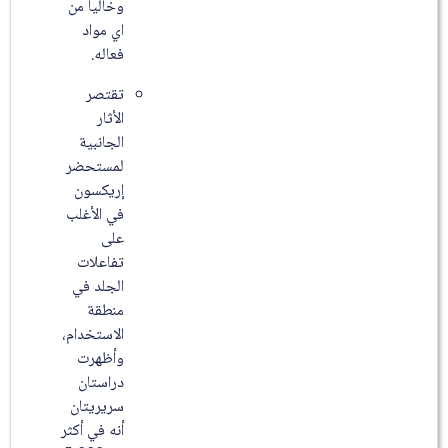
وخاليا من
اي مواد
فعاله.
تقتصر
الأثار
الجانبية
لمستحضر
إريكسون
في الأغلب
على
تفاعلات
الجلد في
منطقة
الاستخدام،
وأظهرت
دراستان
سريريتان
أنه في أكثر