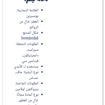
العلامة التجارية:
يوسيرين
العطر: خالٍ من
الروائح
شكل المنتج:
Semisolid
المكونات النشطة:
سيراميد,
دايميثيكون,
فيتامين سي
يستخدم لـ: الأيدي
نوع البشرة: جاف,
حساس
المكونات الخاصة:
بيروكتون اولامين
نوع المادة مجانًا:
خالٍ من العطور