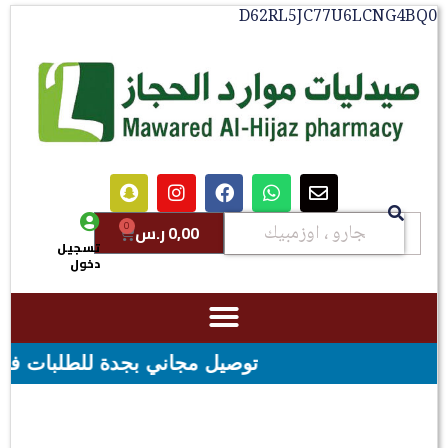
D62RL5JC77U6LCNG4BQ0
0
0,00
ر.س
تسجيل
دخول
توصيل مجاني بجدة للطلبات فوق قيمه ال ١٠٠ ريال - شحن مجاني لقيمه اكثر من ٢٩٩ 