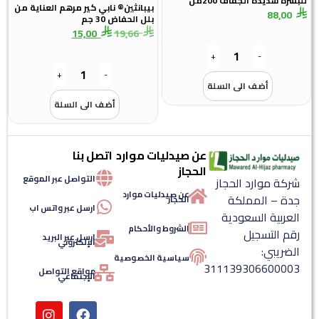
للبشرة شديدة الجفاف 200مل
بيبانثين® نابي كير مرهم العناية من
88,00
بلل الحفاض 30 جم
15,00
19,66
+
-
+
-
أضف الى السلة
أضف الى السلة
عن صيدليات موارد
اتصل بنا
الحجاز
التواصل عبر الموقع
شركة موارد الحجاز
عن صيدليات موارد
جدة – المملكة
الحجاز
ارسل عبر واتس اب
العربية السعودية
الشروط والأحكام
رقم التسجيل
ارسل عبر البريد
الإلكتروني
الضريبي:
سياسية الخصوصية
311139306600003
مواقع التواصل
الإجتماعي