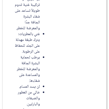
تركيبة غنية تدوم
طويلاً تساعد على
شفاء البشرة
الجافة جدًا
والمعرضة للخطر.
غني بالمطريات؛
يترك طبقة مهدئة
على الجلد للحفاظ
على الرطوبة.
يرطب لحماية
البشرة الجافة
والمعرضة للخطر
والمساعدة على
شفاءها.
لن يسد المسام.
خالي من العطور
والصبغات
والبارابين.