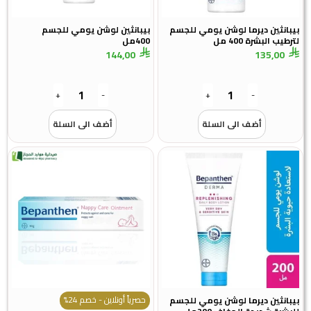
بيبانثين ديرما لوشن يومي للجسم
بيبانثين لوشن يومي للجسم
لترطيب البشرة 400 مل
400مل
144,00
135,00
+
-
+
-
أضف الى السلة
أضف الى السلة
حصرياً أونلاين - خصم 24%
بيبانثين ديرما لوشن يومي للجسم