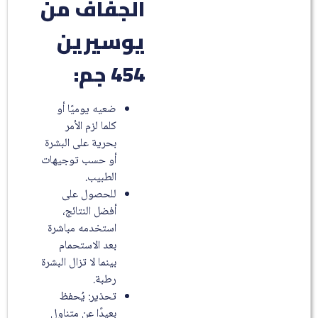
الجفاف من
يوسيرين
454 جم:
ضعيه يوميًا أو
كلما لزم الأمر
بحرية على البشرة
أو حسب توجيهات
الطبيب.
للحصول على
أفضل النتائج،
استخدمه مباشرة
بعد الاستحمام
بينما لا تزال البشرة
رطبة.
تحذير: يُحفظ
بعيدًا عن متناول