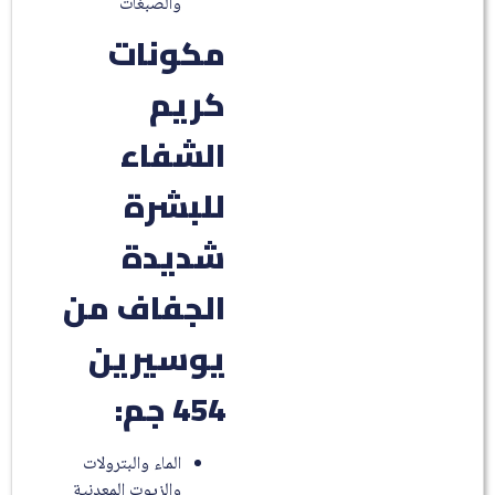
والصبغات
مكونات
كريم
الشفاء
للبشرة
شديدة
الجفاف من
يوسيرين
454 جم:
الماء والبترولات
والزيوت المعدنية