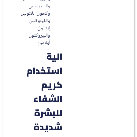
والسيريسين
وكحول اللانولين
والفينوكسي
إيثانول
والبيروكتون
أولامين
الية
استخدام
كريم
الشفاء
للبشرة
شديدة