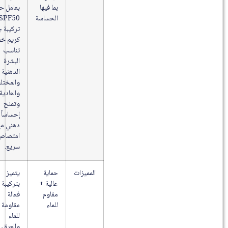
بما فيها
بعامل حماية
الحساسة
SPF50 مع
تركيبة جل-
كريم خفيفة
تناسب
البشرة
الدهنية
والمختلطة
والعادية،
وتمنح
إحساساً غير
دهني مع
امتصاص
سريع.
المميزات
حماية
يتميز
عالية +
بتركيبة
مقاوم
فعالة
للماء
مقاومة
للماء
والعرق،