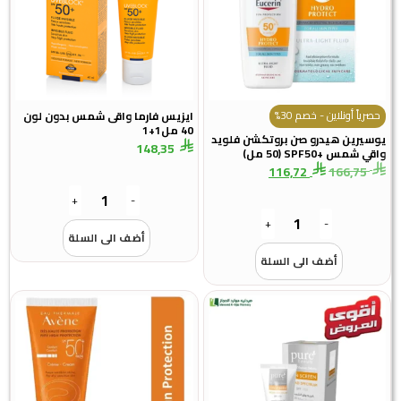
اً أونلاين - خصم 30%
ايزيس فارما واقى شمس بدون لون
40 مل1+1
رين هيدرو صن بروتكشن فلويد
148,35
مس +SPF50 (50 مل)
116,72
166,7
+
-
+
-
أضف الى السلة
أضف الى السلة