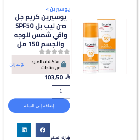
يوسيرين
>
يوسيرين كريم جل
صن ليب بل SPF50
واقي شمس للوجه
والجسم 150 مل
استكشف المزيد
يوسيرين
من منتجات
103,50
إضافة إلى السلة
شارك المنتج
على