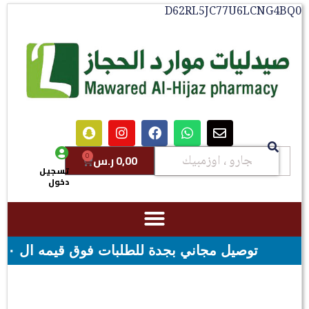
D62RL5JC77U6LCNG4
0
0,00
ر.س
تسجيل
دخول
لبات فوق قيمه ال ١٠٠ ريال - شحن مجاني لقيمه اكثر من ٢٩٩ ريال