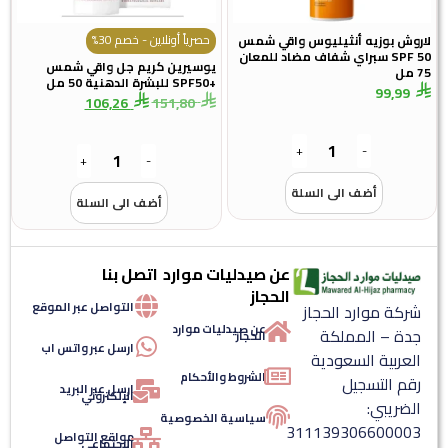
حصرياً أونلاين - خصم 30%
ش بوزيه أنثيليوس واقي شمس
SPF 50 سبراي شفاف مضاد للمعان
يوسيرين كريم جل واقي شمس
+SPF50 للبشرة الدهنية 50 مل
99,9
106,26
151,80
+
-
+
-
أضف الى السلة
أضف الى السلة
عن صيدليات موارد
اتصل بنا
الحجاز
التواصل عبر الموقع
كة موارد الحجاز
عن صيدليات موارد
ة – المملكة
الحجاز
ارسل عبر واتس اب
عربية السعودية
الشروط والأحكام
م التسجيل
ارسل عبر البريد
الإلكتروني
ضريبي:
سياسية الخصوصية
3111393066000
مواقع التواصل
الإجتماعي