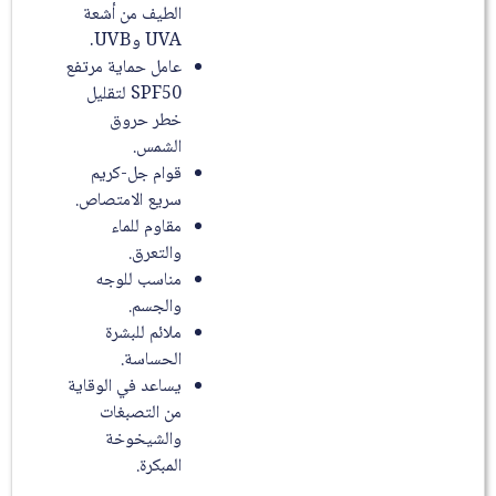
الطيف من أشعة
UVA وUVB.
عامل حماية مرتفع
SPF50 لتقليل
خطر حروق
الشمس.
قوام جل-كريم
سريع الامتصاص.
مقاوم للماء
والتعرق.
مناسب للوجه
والجسم.
ملائم للبشرة
الحساسة.
يساعد في الوقاية
من التصبغات
والشيخوخة
المبكرة.