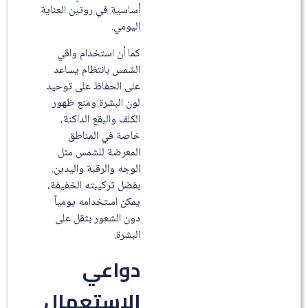
أساسية في روتين العناية
اليومي.
كما أن استخدام واقي
الشمس بانتظام يساعد
على الحفاظ على توحيد
لون البشرة ومنع ظهور
الكلف والبقع الداكنة،
خاصة في المناطق
المعرضة للشمس مثل
الوجه والرقبة واليدين.
بفضل تركيبته الخفيفة،
يمكن استخدامه يومياً
دون الشعور بثقل على
البشرة.
دواعي
الاستعمال