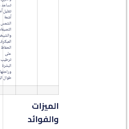
تساعد على
تقليل أضرار
أشعة
الشمس مثل
التصبغات
والشيخوخة
المبكرة، مع
الحفاظ
على
ترطيب
البشرة
وراحتها
طوال اليوم.
الميزات
والفوائد