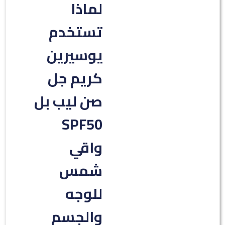
لماذا
تستخدم
يوسيرين
كريم جل
صن ليب بل
SPF50
واقي
شمس
للوجه
والجسم