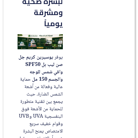
لبشرة صحية
ومشرقة
يومياً
يوفر
يوسيرين كريم جل
صن ليب بل SPF50
واقي شمس للوجه
والجسم 150 مل
حماية
عالية وفعالة من أشعة
الشمس الضارة، حيث
يجمع بين تقنية متطورة
للحماية من الأشعة فوق
البنفسجية UVA وUVB
وقوام خفيف سريع
الامتصاص يمنح البشرة