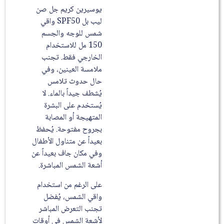
يوسيرين كريم جل صن
ليب بل SPF50 واقي
شمس للوجه والجسم
150 مل للاستخدام
الخارجي فقط. تجنب
ملامسة العينين، وفي
حال حدوث تلامس
يُشطف جيداً بالماء. لا
يُستخدم على البشرة
المتهيجة أو المصابة
بجروح مفتوحة. يُحفظ
بعيداً عن متناول الأطفال
وفي مكان جاف بعيداً عن
أشعة الشمس المباشرة.
على الرغم من استخدام
واقي الشمس، يُفضل
تجنب التعرض المباشر
لأشعة الشمس في أوقات