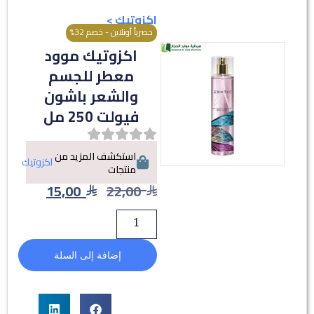
اكزوتيك
>
حصرياً أونلاين - خصم 32%
اكزوتيك موود
معطر للجسم
والشعر باشون
فيولت 250 مل
استكشف المزيد من
اكزوتيك
منتجات
15,00
22,00
إضافة إلى السلة