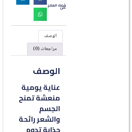
شارك المنتج
على
الوصف
مراجعات (0)
الوصف
عناية يومية
منعشة تمنح
الجسم
والشعر رائحة
جذابة تدوم