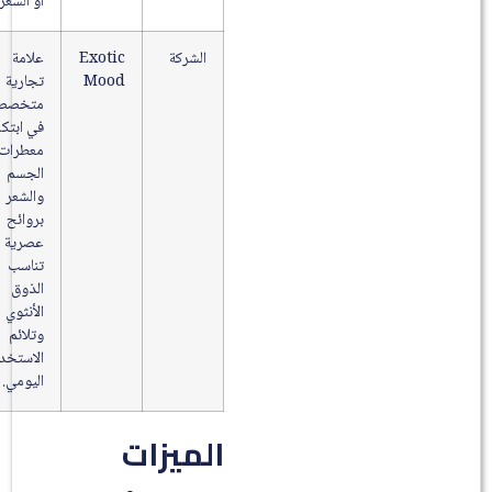
أو الشعر.
الشركة
Exotic
علامة
Mood
تجارية
متخصصة
في ابتكار
معطرات
الجسم
والشعر
بروائح
عصرية
تناسب
الذوق
الأنثوي
وتلائم
الاستخدام
اليومي.
الميزات