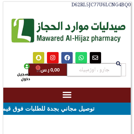
D62RL5JC77U6LCNG4B
0
0,00
ر.س
تسجيل
دخول
توصيل مجاني بجدة للطلبات فوق قيمه ال ١٠٠ ريال - شحن مجاني لقيمه اكثر من ٢٩٩ ريال