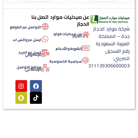
عن صيدليات موارد
اتصل بنا
الحجاز
التواصل عبر الموقع
ركة موارد الحجاز
عن صيدليات موارد
دة – المملكة
الحجاز
ارسل عبر واتس اب
لعربية السعودية
الشروط والأحكام
قم التسجيل
ارسل عبر البريد
الإلكتروني
لضريبي:
سياسية الخصوصية
31113930660000
مواقع التواصل
الإجتماعي