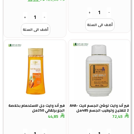
+
-
+
-
أضف الى السلة
أضف الى السلة
فير آند وايت لوشن الجسم لايت AHA-
فير آند وايت جل الاستحمام بخلاصة
الجزر برتقالي 250مل
44,85
72,45
+
-
+
-