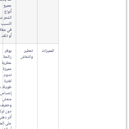
جميع
أنواع
الشعر دون
التسبب
في جفاف
أو تلف.
المميزات
تعطير
يوفر
وانتعاش
رائحة
عطرية
مميزة
تدوم
لفترة
طويلة، مع
إحساس
منعش
وخفيف،
دون ترك
أثر دهني
على الجلد