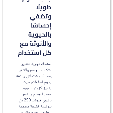
طويلًا
وتضفي
إحساسًا
بالحيوية
والأنوثة مع
كل استخدام
تمنحك تجربة تعطير
متكاملة للجسم والشعر
إحساسًا بالانتعاش والثقة
يدوم لساعات، حيث
يتميز اكزوتيك موود
معطر للجسم والشعر
باشون فيولت 250 مل
بتركيبة خفيفة مصممة
لتغليف الجسم والشعر