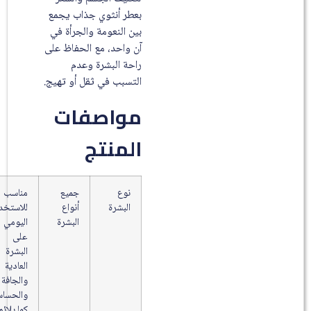
بعطر أنثوي جذاب يجمع
بين النعومة والجرأة في
آن واحد، مع الحفاظ على
راحة البشرة وعدم
التسبب في ثقل أو تهيج.
مواصفات
المنتج
نوع
جميع
مناسب
البشرة
أنواع
للاستخدام
البشرة
اليومي
على
البشرة
العادية
والجافة
والحساسة،
كما يلائم