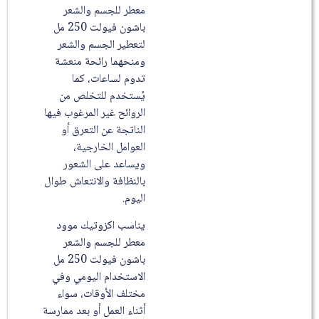
معطر للجسم والشعر
باشون فيولت 250 مل
لتعطير الجسم والشعر
ومنحهما رائحة منعشة
تدوم لساعات، كما
يُستخدم للتخلص من
الروائح غير المرغوب فيها
الناتجة عن التعرق أو
العوامل الخارجية،
ويساعد على الشعور
بالنظافة والانتعاش طوال
اليوم.
يناسب اكزوتيك موود
معطر للجسم والشعر
باشون فيولت 250 مل
الاستخدام اليومي وفي
مختلف الأوقات، سواء
أثناء العمل أو بعد ممارسة