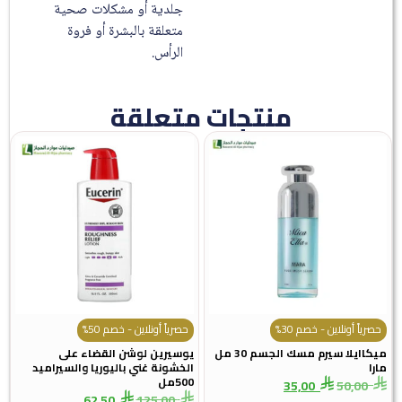
جلدية أو مشكلات صحية
متعلقة بالبشرة أو فروة
الرأس.
منتجات متعلقة
رياً أونلاين - خصم 30%
حصرياً أونلاين - خصم 50%
ميكاايلا سيرم مسك الجسم 30 مل
يوسيرين لوشن القضاء على
ا
الخشونة غني باليوريا والسيراميد
500مل
35,00
50,00
62,50
125,00