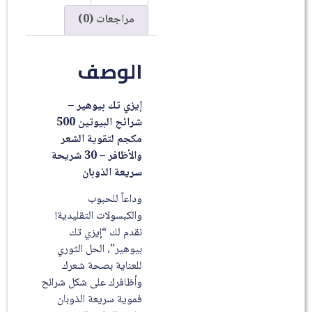
مراجعات (0)
الوصف
إيزي تك بيوهير –
شرائح البيوتين 500
مكجم لتقوية الشعر
والأظافر – 30 شريحة
سريعة الذوبان
وداعاً للحبوب
والكبسولات التقليدية!
نقدم لك “إيزي تك
بيوهير”، الحل الثوري
للعناية بصحة شعرك
وأظافرك على شكل شرائح
فموية سريعة الذوبان