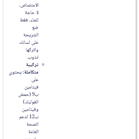
الامتصاص،
لا حاجة
للماء، فقط
ضع
الشريحة
على لسانك
واتركها
تذوب.
تركيبة
متكاملة:
يحتوي
على
فيتامين
ب9 (حمض
الفوليك)
وفيتامين
ب12 لدعم
الصحة
العامة