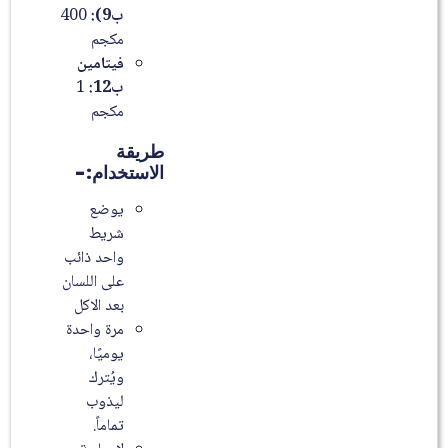
ب9):
400
مكجم
فيتامين
ب12:
1
مكجم
طريقة
الاستخدام:-
يوضع
شريط
واحد ذائب
على اللسان
بعد الاكل
مرة واحدة
يوميًا،
ويُترك
ليذوب
تماماً.