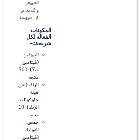
الطبيعي
واللذيذ مع
كل شريحة.
المكونات
الفعالة لكل
شريحة:-
البيوتين
(فيتامين
ب7):
500
مكجم
الزنك (على
هيئة
جلوكونات
الزنك):
10
مجم
حمض
الفوليك
(فيتامين