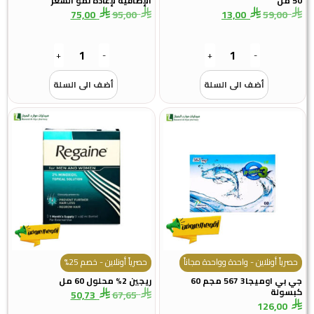
50 مل
الإضافية لإعادة نمو الشعر
75,00
95,00
13,00
59,00
+
-
+
-
أضف الى السلة
أضف الى السلة
حصرياً أونلاين - واحدة وواحدة مجاناً
حصرياً أونلاين - خصم 25%
جي بي اوميجا3 567 مجم 60
ريجين 2% محلول 60 مل
كبسولة
50,73
67,65
126,00