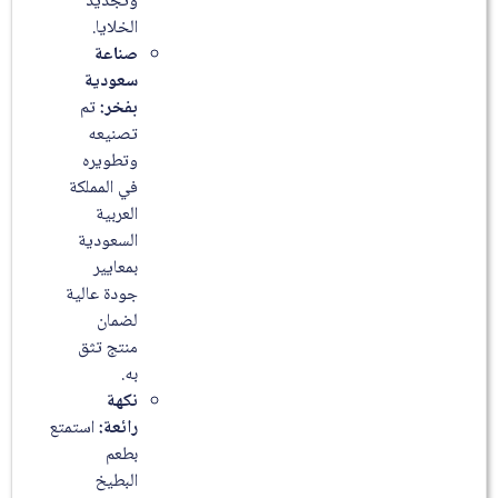
وتجديد
الخلايا.
صناعة
سعودية
بفخر:
تم
تصنيعه
وتطويره
في المملكة
العربية
السعودية
بمعايير
جودة عالية
لضمان
منتج تثق
به.
نكهة
رائعة:
استمتع
بطعم
البطيخ