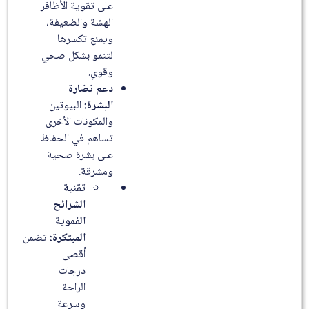
على تقوية الأظافر
الهشة والضعيفة،
ويمنع تكسرها
لتنمو بشكل صحي
وقوي.
دعم نضارة
البشرة:
البيوتين
والمكونات الأخرى
تساهم في الحفاظ
على بشرة صحية
ومشرقة.
تقنية
الشرائح
الفموية
المبتكرة:
تضمن
أقصى
درجات
الراحة
وسرعة