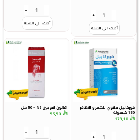
+
-
+
-
أضف الى السلة
أضف الى السلة
فوركابيل مقوي للشعر و الاظافر
افالون افوجين 2% – 50 مل
180 كبسولة
55,50
173,10
+
-
+
-