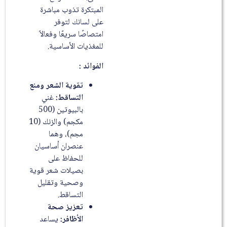
المبتكرة تذوب مباشرة
على لسانك لتوفر
امتصاصًا سريعًا وفعالاً
للمغذيات الأساسية.
الفوائد :
تقوية الشعر ومنع
التساقط:
غني
بالبيوتين (500
مكجم) والزنك (10
مجم)، وهما
عنصران أساسيان
للحفاظ على
بصيلات شعر قوية
وصحية وتقليل
التساقط.
تعزيز صحة
الأظافر:
يساعد