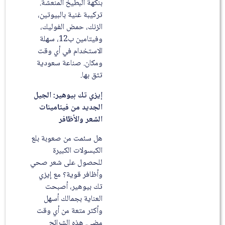
بنكهة البطيخ المنعشة.
تركيبة غنية بالبيوتين،
الزنك، حمض الفوليك،
وفيتامين ب12، سهلة
الاستخدام في أي وقت
ومكان. صناعة سعودية
تثق بها.
إيزي تك بيوهير: الجيل
الجديد من فيتامينات
الشعر والأظافر
هل سئمت من صعوبة بلع
الكبسولات الكبيرة
للحصول على شعر صحي
وأظافر قوية؟ مع إيزي
تك بيوهير، أصبحت
العناية بجمالك أسهل
وأكثر متعة من أي وقت
مضى. هذه الشرائح