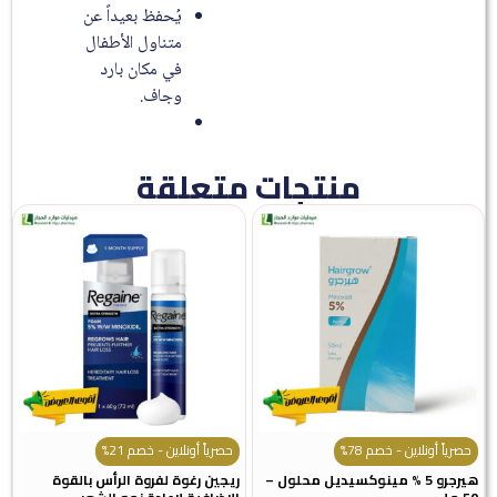
يُحفظ بعيداً عن
متناول الأطفال
في مكان بارد
وجاف.
منتجات متعلقة
حصرياً أونلاين - خصم 78%
حصرياً أونلاين - خصم 21%
هيرجرو 5 % مينوكسيديل محلول –
ريجين رغوة لفروة الرأس بالقوة