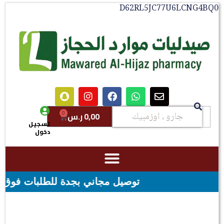
D62RL5JC77U6LCNG4BQ0
0
0,00
ر.س
تسجيل
دخول
توصيل مجاني بجدة للطلبات فوق قيمه ال ١٠٠ ريال - شحن مجاني لقيمه اكثر من ٢٩٩ ريال