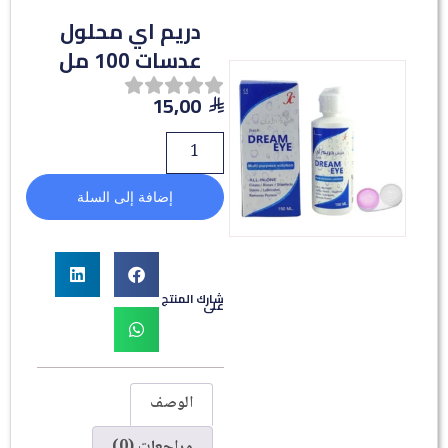
دريم اي محلول
عدسات 100 مل
15,00
إضافة إلى السلة
شارك المنتج
على
الوصف
مراجعات (0)