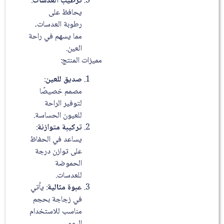
ترطيب العدسات
:
يحافظ على
رطوبة العدسات،
مما يسهم في راحة
العين.
مميزات المنتج:
صديق للعين
:
مصمم خصيصًا
لتوفير الراحة
للعيون الحساسة.
تركيبة متوازنة
:
يساعد في الحفاظ
على توازن درجة
الحموضة
للعدسات.
عبوة مثالية
: يأتي
في زجاجة بحجم
مناسب للاستخدام
اليومي.