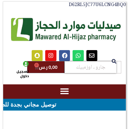
D62RL5JC77U6LCNG4BQ0
0
0,00
ر.س
تسجيل
دخول
توصيل مجاني بجدة للطلبات فوق قيمه ال ١٠٠ ريال - شحن مجاني ل