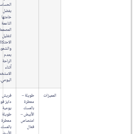
الحساسة
بفضل
خامتها
الناعمة
المصممة
لتقليل
الاحتكاك
والشعور
بعدم
الراحة
أثناء
الاستخدام
اليومي.
المميزات
طويلة –
فريش
معطرة
دايز فوط
بالمسك
يومية
الأبيض –
طويلة
امتصاص
معطرة
فعال
بالمسك
الأبيض