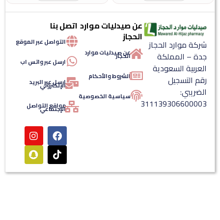
عن صيدليات موارد
اتصل بنا
الحجاز
التواصل عبر الموقع
ركة موارد الحجاز
عن صيدليات موارد
دة – المملكة
الحجاز
ارسل عبر واتس اب
لعربية السعودية
الشروط والأحكام
قم التسجيل
ارسل عبر البريد
الإلكتروني
لضريبي:
سياسية الخصوصية
31113930660000
مواقع التواصل
الإجتماعي