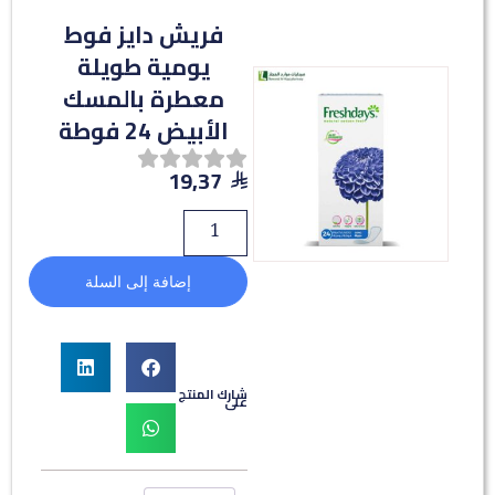
فريش دايز فوط
يومية طويلة
معطرة بالمسك
الأبيض 24 فوطة
19,37
إضافة إلى السلة
شارك المنتج
على