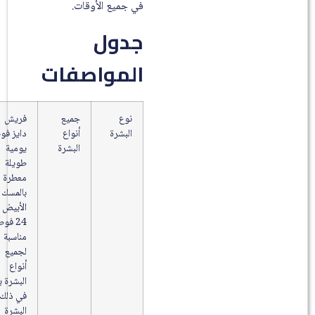
في جميع الأوقات.
جدول
المواصفات
نوع
جميع
فريش
البشرة
أنواع
دايز فوط
البشرة
يومية
طويلة
معطرة
بالمسك
الأبيض
24 فوطة
مناسبة
لجميع
أنواع
البشرة بما
في ذلك
البشرة