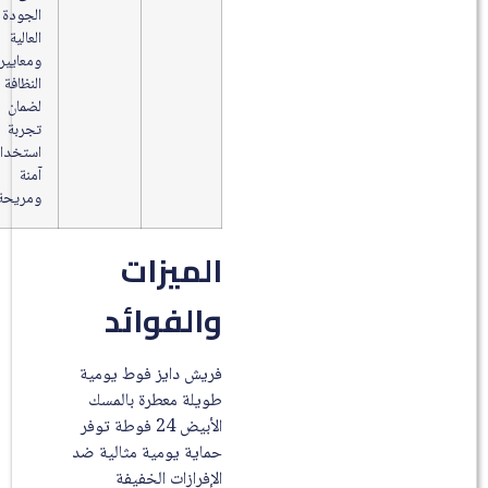
الجودة
العالية
ومعايير
النظافة
لضمان
تجربة
استخدام
آمنة
ومريحة.
الميزات
والفوائد
فريش دايز فوط يومية
طويلة معطرة بالمسك
الأبيض 24 فوطة توفر
حماية يومية مثالية ضد
الإفرازات الخفيفة