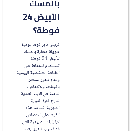
بالمسك
الأبيض 24
فوطة؟
فريش دايز فوط يومية
طويلة معطرة بالمسك
الأبيض 24 فوطة
تستخدم للحفاظ على
النظافة الشخصية اليومية
ومنح شعور مستمر
بالجفاف والانتعاش،
خاصة في الأيام العادية
خارج فترة الدورة
الشهرية. تساعد هذه
الفوط على امتصاص
الإفرازات الطبيعية التي
قد تسبب شعورًا بعدم