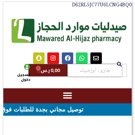
D62RL5JC77U6LCNG4B
0
0,00
ر.س
تسجيل
دخول
توصيل مجاني بجدة للطلبات فوق قيمه ال ١٠٠ ريال - شحن مجاني لقيمه اكثر من ٢٩٩ ريال