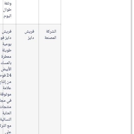
وثقة
طوال
اليوم.
الشركة
فريش
فريش
المصنعة
دايز
دايز فوط
يومية
طويلة
معطرة
بالمسك
الأبيض
24 فوطة
من إنتاج
علامة
موثوقة
في مجال
منتجات
العناية
النسائية،
مع التركيز
على