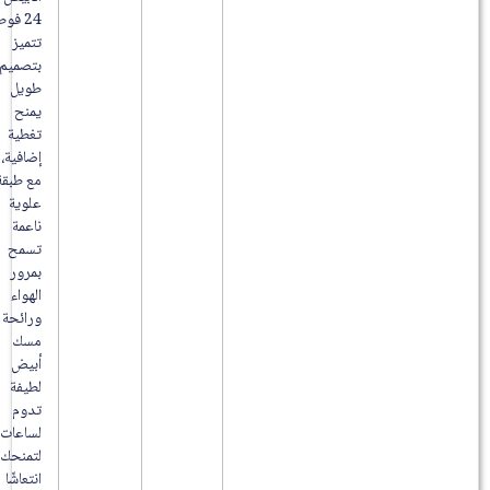
24 فوطة
تتميز
بتصميم
طويل
يمنح
تغطية
إضافية،
مع طبقة
علوية
ناعمة
تسمح
بمرور
الهواء
ورائحة
مسك
أبيض
لطيفة
تدوم
لساعات،
لتمنحك
انتعاشًا