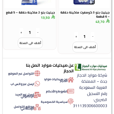
جيليت بلو 3 كومفرت ماكينة حلاقة
جيليت بلو 2 ماكينة حلاقة – 5 قطع
– 6 قطعة
13,50
43,70
+
-
+
-
أضف الى السلة
أضف الى السلة
عن صيدليات موارد
اتصل بنا
الحجاز
التواصل عبر الموقع
شركة موارد الحجاز
عن صيدليات موارد
جدة – المملكة
الحجاز
ارسل عبر واتس اب
العربية السعودية
الشروط والأحكام
رقم التسجيل
ارسل عبر البريد
الإلكتروني
الضريبي:
سياسية الخصوصية
311139306600003
مواقع التواصل
الإجتماعي