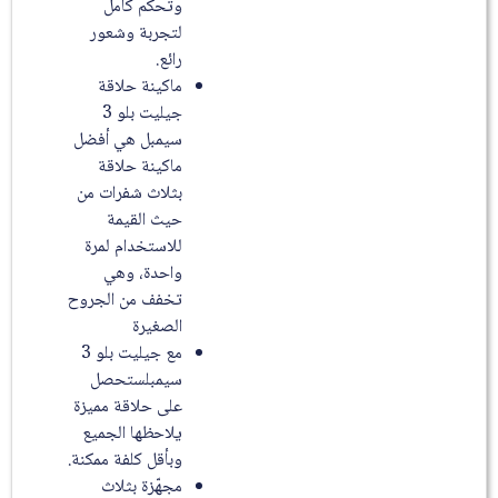
وتحكم كامل
لتجربة وشعور
رائع.
ماكينة حلاقة
جيليت بلو 3
سيمبل هي أفضل
ماكينة حلاقة
بثلاث شفرات من
حيث القيمة
للاستخدام لمرة
واحدة، وهي
تخفف من الجروح
الصغيرة
مع جيليت بلو 3
سيمبلستحصل
على حلاقة مميزة
يلاحظها الجميع
وبأقل كلفة ممكنة.
مجهّزة بثلاث