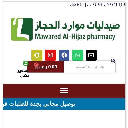
D62RL5JC77U6LCNG4BQ0
0
0,00
ر.س
تسجيل
دخول
توصيل مجاني بجدة للطلبات فوق قيمه ال ١٠٠ ريال - شحن مجاني لقيمه اكثر من ٢٩٩ ر