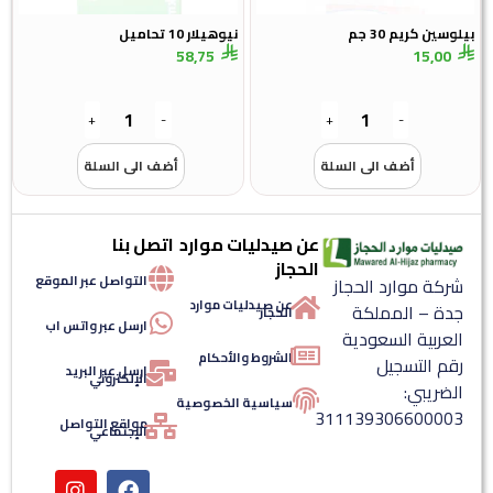
بيلوسين كريم 30 جم
نيوهيلار 10 تحاميل
58,75
15,00
+
-
+
-
أضف الى السلة
أضف الى السلة
عن صيدليات موارد
اتصل بنا
الحجاز
التواصل عبر الموقع
شركة موارد الحجاز
عن صيدليات موارد
جدة – المملكة
الحجاز
ارسل عبر واتس اب
العربية السعودية
الشروط والأحكام
رقم التسجيل
ارسل عبر البريد
الإلكتروني
الضريبي:
سياسية الخصوصية
311139306600003
مواقع التواصل
الإجتماعي