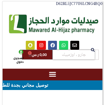
D62RL5JC77U6LCNG4BQ0
0
0,00
ر.س
تسجيل
دخول
توصيل مجاني بجدة للطلبات فوق قيمه ال ١٠٠ ريال - شحن مجاني