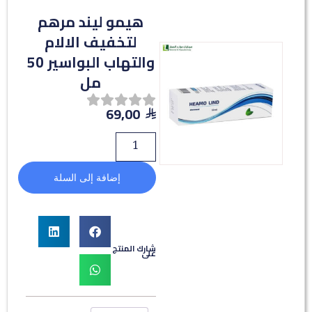
هيمو ليند مرهم
لتخفيف الالام
والتهاب البواسير 50
مل
69,00
إضافة إلى السلة
شارك المنتج
على