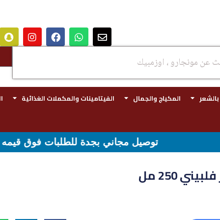
 بالشعر
المكياج والجمال
الفيتامينات والمكملات الغذائية
ا
توصيل مجاني بجدة للطلبات فوق قيمه ال ١٠٠ ريال - شحن مجاني لقيمه اكثر من ٢٩٩ ريال
ي 250 مل