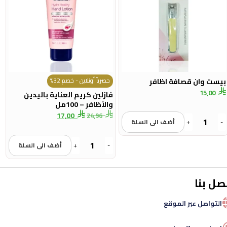
حصرياً أونلاين - خصم 32%
بيست وان قصافة اظافر
15,00
فازلين كريم العناية باليدين
والأظافر – 100مل
17,00
24,96
-
+
أضف الى السلة
-
+
أضف الى السلة
صل بنا
التواصل عبر الموقع