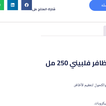
لة
شارك المنتج على
فلبيني 250 مل
الكحول لتعقيم الأظافر.
يكروبات.