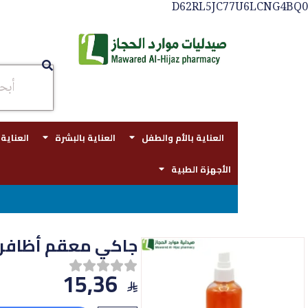
D62RL5JC77U6LCNG4BQ0
العناية بالأم والطفل
العناية بالبشرة
العناية
الأجهزة الطبية
جاكي معقم أظافر فلبين
15,36