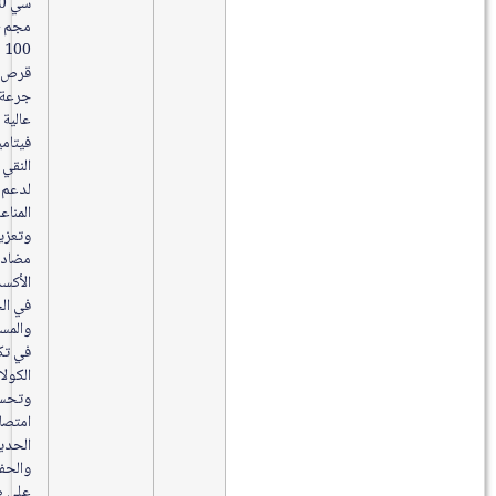
سي 1000
مجم –
100
قرص على
جرعة
عالية من
فيتامين C
النقي
لدعم
المناعة
وتعزيز
مضادات
الأكسدة
في الجسم
والمساعدة
في تكوين
الكولاجين
وتحسين
امتصاص
الحديد
والحفاظ
على صحة