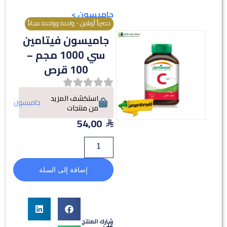
جاميسون
>
حصرياً أونلاين - واحدة وواحدة مجاناً
جاميسون فيتامين
سي 1000 مجم –
100 قرص
استكشف المزيد
جاميسون
من منتجات
54,00
إضافة إلى السلة
شارك المنتج
على