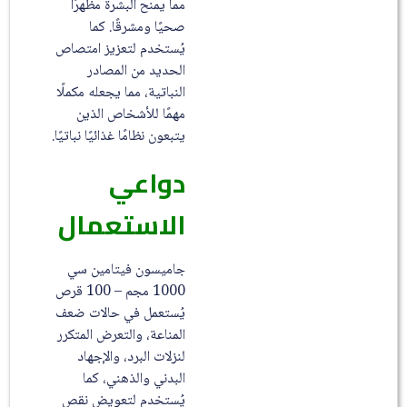
مما يمنح البشرة مظهرًا
صحيًا ومشرقًا. كما
يُستخدم لتعزيز امتصاص
الحديد من المصادر
النباتية، مما يجعله مكملًا
مهمًا للأشخاص الذين
يتبعون نظامًا غذائيًا نباتيًا.
دواعي
الاستعمال
جاميسون فيتامين سي
1000 مجم – 100 قرص
يُستعمل في حالات ضعف
المناعة، والتعرض المتكرر
لنزلات البرد، والإجهاد
البدني والذهني، كما
يُستخدم لتعويض نقص