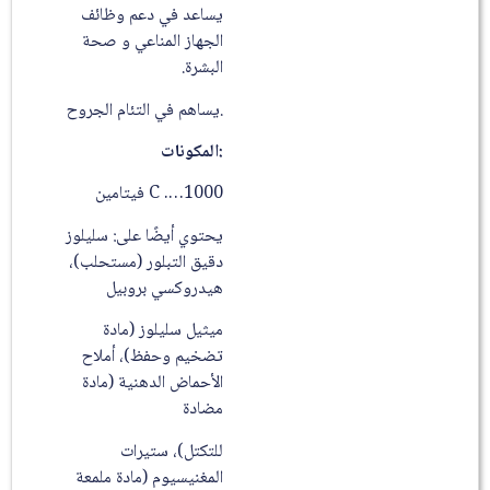
يساعد في دعم وظائف
الجهاز المناعي و صحة
البشرة.
.يساهم في التئام الجروح
:المكونات
1000…. C فيتامين
يحتوي أیضًا على: سلیلوز
دقیق التبلور (مستحلب)،
ھیدروكسي بروبیل
میثیل سلیلوز (مادة
تضخیم وحفظ)، أملاح
الأحماض الدھنیة (مادة
مضادة
للتكتل)، ستیرات
المغنیسیوم (مادة ملمعة