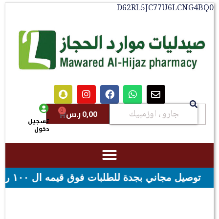
D62RL5JC77U6LCNG
0
0,00
ر.س
تسجيل
دخول
ه ال ١٠٠ ريال - شحن مجاني لقيمه اكثر من ٢٩٩ ريال