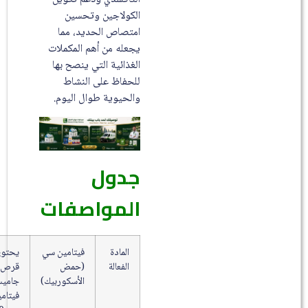
الكولاجين وتحسين
امتصاص الحديد، مما
يجعله من أهم المكملات
الغذائية التي ينصح بها
للحفاظ على النشاط
والحيوية طوال اليوم.
جدول
المواصفات
المادة
فيتامين سي
يحتوي كل
الفعالة
(حمض
قرص من
الأسكوربيك)
جاميسون
فيتامين