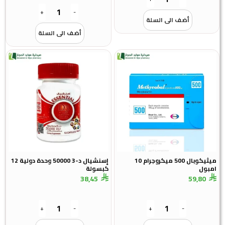
+
-
أضف الى السلة
أضف الى السلة
ميثيكوبال 500 ميكروجرام 10
إسنشيال د-3 50000 وحدة دولية 12
ل
كبسولة
38,45
59,8
+
-
+
-