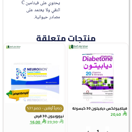
يحتوي على فيتامين C
النقي ولا يعتمد على
مصادر حيوانية.
منتجات متعلقة
حصرياً أونلاين - خصم 31%
وتكس ديابيتون 30 كبسولة
20,4
نيوروبيون 30 قرص
16,00
23,30
+
-