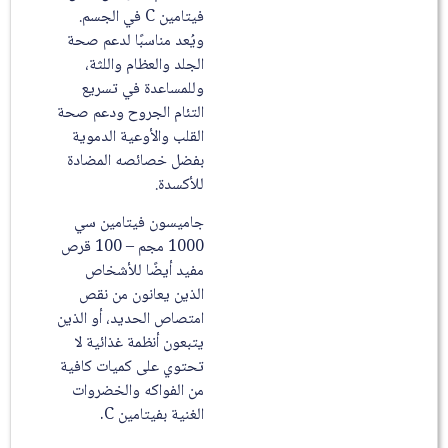
فيتامين C في الجسم.
ويُعد مناسبًا لدعم صحة
الجلد والعظام واللثة،
وللمساعدة في تسريع
التئام الجروح ودعم صحة
القلب والأوعية الدموية
بفضل خصائصه المضادة
للأكسدة.
جاميسون فيتامين سي
1000 مجم – 100 قرص
مفيد أيضًا للأشخاص
الذين يعانون من نقص
امتصاص الحديد، أو الذين
يتبعون أنظمة غذائية لا
تحتوي على كميات كافية
من الفواكه والخضروات
الغنية بفيتامين C.