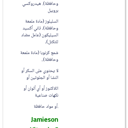
وحافظة). ھیدروكسي
بروبیل
السلیلوز (مادة ملمعة
وحافظة)، ثاني أكسید
السیلیكون (عامل مضاد
للتكتل)،
شمع كرنوبا (مادة ملمعة
وحافظة)..
لا یحتوي على السكر أو
النشا أو الجلوتین أو
اللاكتوز أو أي ألوان أو
نكھات صناعیة
.أو مواد حافظة
Jamieson