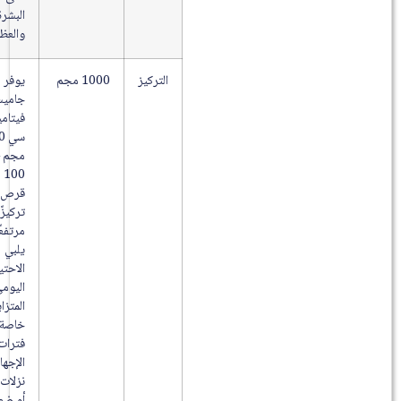
البشرة
والعظام.
التركيز
1000 مجم
يوفر
جاميسون
فيتامين
سي 1000
مجم –
100
قرص
تركيزًا
مرتفعًا
يلبي
الاحتياج
اليومي
المتزايد
خاصة في
فترات
الإجهاد أو
نزلات البرد
أو ضعف