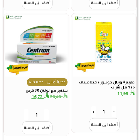
أضف الى السلة
أضف الى السلة
حصرياً أونلاين - خصم 18%
ز® رويال جونيور + فيتامينات
سنترم مع لوتين 30 قرص
11,9
16,72
20,40
+
-
+
-
أضف الى السلة
أضف الى السلة