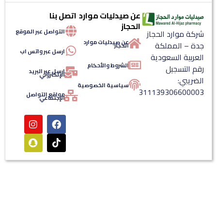
عن صيدليات موارد
اتصل بنا
الحجاز
التواصل عبر الموقع
ة موارد الحجاز
عن صيدليات موارد
ة – المملكة
الحجاز
ارسل عبر واتس اب
ربية السعودية
الشروط والأحكام
 التسجيل
ارسل عبر البريد
الإلكتروني
ريبي:
سياسية الخصوصية
3111393066000
مواقع التواصل
الإجتماعي