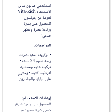
استخدمي صابون سائل
الاستحمام Vita-Rich
نعومة من جونسون
للحصول على بشرة
برائحة عطرة ومظهر
صحي!
المواصفات
:
• تركيبته تمنح بشرتك
راحة تدوم 24 ساعة•
تركيبة غنية ومخملية
لترطيب كثيف• يحتوي
على البابايا والجلسرين
إرشادات الاستخدام:
للحصول على رغوة غنية،
ضعي كمية صغيرة من