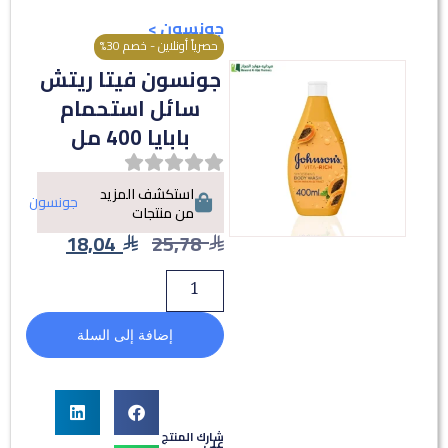
جونسون
>
حصرياً أونلاين - خصم 30%
جونسون فيتا ريتش
سائل استحمام
بابايا 400 مل
استكشف المزيد
جونسون
من منتجات
18,04
25,78
إضافة إلى السلة
شارك المنتج
على