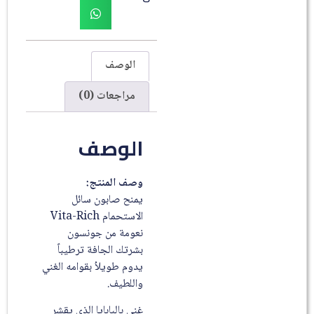
الوصف
مراجعات (0)
الوصف
وصف المنتج:
يمنح صابون سائل
الاستحمام Vita-Rich
نعومة من جونسون
بشرتك الجافة ترطيباً
يدوم طويلاُ بقوامه الغني
واللطيف.
غني بالبابايا الذي يقشر