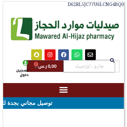
D62RL5JC77U6LCNG4BQ0
0
0,00
ر.س
تسجيل
دخول
توصيل مجاني بجدة للطلبات فوق قيمه ال ١٠٠ ريال - شحن مج