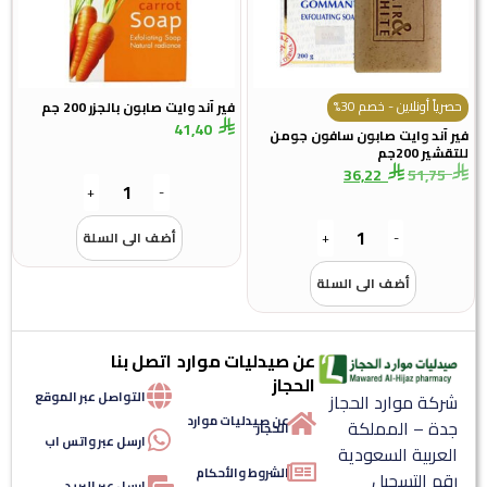
حصرياً أونلاين - خصم 30%
فير آند وايت صابون بالجزر 200 جم
41,40
فير آند وايت صابون سافون جومن
للتقشير 200جم
36,22
51,75
+
-
-
+
أضف الى السلة
أضف الى السلة
عن صيدليات موارد
اتصل بنا
الحجاز
التواصل عبر الموقع
شركة موارد الحجاز
عن صيدليات موارد
جدة – المملكة
الحجاز
ارسل عبر واتس اب
العربية السعودية
الشروط والأحكام
رقم التسجيل
ارسل عبر البريد