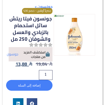
جونسون
>
حصرياً أونلاين - خصم 30%
جونسون فيتا ريتش
سائل استحمام
بالزبادي والعسل
والشوفان 250 مل
استكشف المزيد
جونسون
من منتجات
13,88
19,84
إضافة إلى السلة