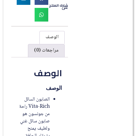
شارك المنتج
على
الوصف
مراجعات (0)
الوصف
الوصف
الصابون السائل
Vita-Rich راحة
من جونسون هو
صابون سائل غني
ولطيف يمنح
بشرتك الجافة