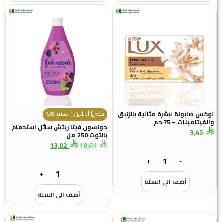
حصرياً أونلاين - خصم 30%
لوكس صابونة لبشرة مثالية بالزنبق
والفيتامينات – 75 جم
جونسون فيتا ريتش سائل استحمام
3,45
بالتوت 250 مل
13,02
18,61
+
-
+
-
أضف الى السلة
أضف الى السلة