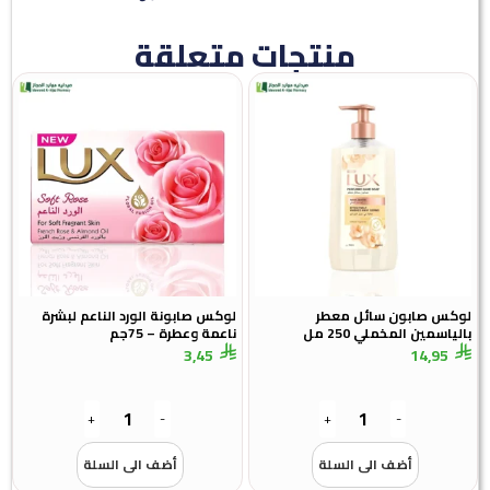
منتجات متعلقة
لوكس صابون سائل معطر
لوكس صابونة الورد الناعم لبشرة
بالياسمين المخملي 250 مل
ناعمة وعطرة – 75جم
3,45
14,95
+
-
+
-
أضف الى السلة
أضف الى السلة