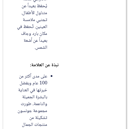
يُحفظ بعيداً عن
متناول الأطفال.
تجنبي ملامسة
العينين. تُحفظ في
مكان بارد وجاف
بعيداً عن أشعة
الشمس.
نبذة عن العلامة
:
على مدى أكثر من
100 عام وبفضل
خبرتها في العناية
بالبشرة الجميلة
والناعمة، طورت
مجموعة جونسون
تشكيلة من
منتجات الجمال