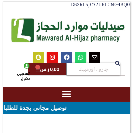
D62RL5JC77U6LCNG4BQ0
0
0,00
ر.س
تسجيل
دخول
توصيل مجاني بجدة للطلبات فوق قيمه ال ١٠٠ ريال - شحن مجاني لقيمه اك