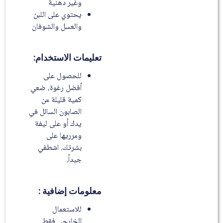
وغير دهنية
يحتوي على اللبن
والعسل والشوفان
تعليمات الاستخدام:
للحصول على
أفضل رغوة، ضعي
كمية قليلة من
الصابون السائل في
يدك أو على ليفة
ومرريها على
بشرتك. اشطفي
جيداً.
معلومات إضافية :
للاستعمال
الخارجي فقط.