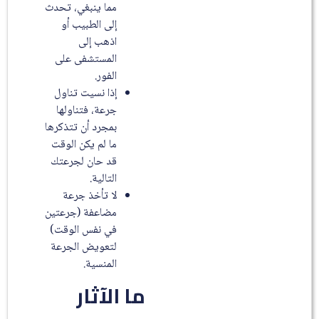
مما ينبغي، تحدث
إلى الطبيب أو
اذهب إلى
المستشفى على
الفور.
إذا نسيت تناول
جرعة، فتناولها
بمجرد أن تتذكرها
ما لم يكن الوقت
قد حان لجرعتك
التالية.
لا تأخذ جرعة
مضاعفة (جرعتين
في نفس الوقت)
لتعويض الجرعة
المنسية.
ما الآثار