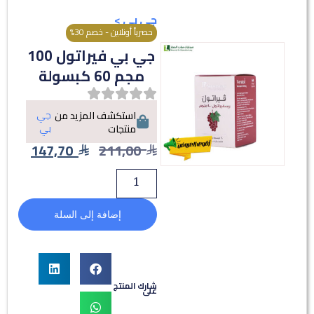
جي بي
>
حصرياً أونلاين - خصم 30%
جي بي فيراتول 100
مجم 60 كبسولة
جي
استكشف المزيد من
بي
منتجات
147,70
211,00
إضافة إلى السلة
شارك المنتج
على