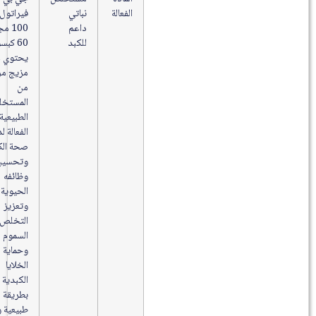
الفعالة
نباتي
فيراتول
داعم
100 مجم
للكبد
60 كبسولة
يحتوي على
مزيج مركز
من
المستخلصات
الطبيعية
الفعالة لدعم
صحة الكبد
وتحسين
وظائفه
الحيوية
وتعزيز
التخلص من
السموم
وحماية
الخلايا
الكبدية
بطريقة
طبيعية وآمنة