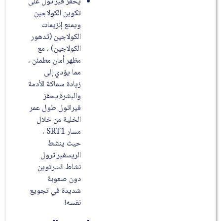
يحفز فيراتول على
تكوين الكولاجين
ويمنع إنزيمات
الكولاجين (تدهور
الكولاجين) ، مع
مظهر أمان مطمئن ،
مما يؤدي إلى
زيادة سماكة الأدمة
والبشرة.يحفز
فيراتول طول عمر
الخلية من خلال
مسار SRT1 ،
حيث ينشط
الريسفيراترول
نشاط السرتوين
دون صعوبة
شديدة في تجويع
نفسه!