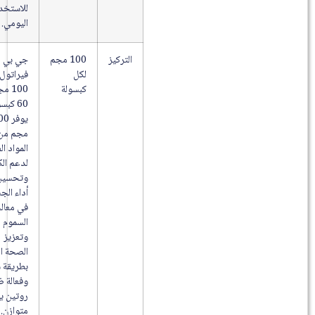
للاستخدام
اليومي.
التركيز
100 مجم
جي بي
لكل
فيراتول
كبسولة
100 مجم
60 كبسولة
يوفر 100
مجم من
المواد الفعالة
لدعم الكبد
وتحسين
أداء الجسم
في معالجة
السموم
وتعزيز
الصحة العامة
بطريقة سهلة
وفعالة ضمن
روتين يومي
متوازن.