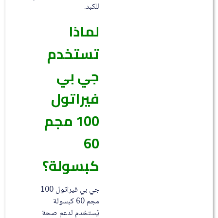
للكبد.
لماذا
تستخدم
جي بي
فيراتول
100 مجم
60
كبسولة؟
جي بي فيراتول 100
مجم 60 كبسولة
يُستخدم لدعم صحة