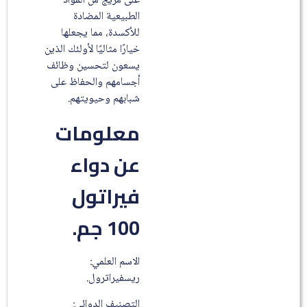
على مزيج من المواد
الطبيعية المضادة
للأكسدة، مما يجعلها
خيارًا مثاليًا لأولئك الذين
يسعون لتحسين وظائف
أجسامهم والحفاظ على
شبابهم وحيويتهم.
معلومات
عن دواء
فيراتول
100 جم.
الاسم العلمي:
ريسفيراترول.
التصنيف الدوائي: