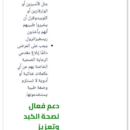
مثل الأسبرين أو
الوارفارين أو
كلوبيدوقرل أن
يخبروا طبيبهم
أنهم يأخذون
ريسفيراترول.
يجب على المرضى
دائمًا إبلاغ مقدمي
الرعاية الصحية
الخاصة بهم عن أي
مكملات غذائية أو
أدوية لا تستلزم
وصفة طبية
يستخدمونها.
دعم فعال
لصحة الكبد
وتعزيز