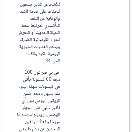
للأشخاص الذين يسعون
للحفاظ على صحة الكبد
والوقاية من التلف
التأكسدي المرتبط بنمط
الحياة الحديث أو التعرض
للمواد الكيميائية الضارة،
ويدعم العمليات الحيوية
اليومية للكبد والكائن
الحي ككل.
جي بي فيراتول 100
مجم 60 كبسولة يأتي
في كبسولات سهلة البلع،
مما يسهل دمجه ضمن
الروتين اليومي دون أي
تأثير سلبي على الجهاز
الهضمي، ويتيح استخدامًا
مريحًا وفعالًا للبالغين
الباحثين عن دعم طبيعي