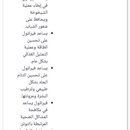
في إبطاء عملية
الشيخوخة
ويحافظ على
شعور الشباب.
يساعد فيراتول
على تحسين
الطاقة وعملية
التمثيل الغذائي
بشكل عام.
يساعد فيراتول
على تحسين التئام
الجلد بشكل
طبيعي وترطيب
البشرة ومرونتها.
فيراتول يساعد
في مكافحة
المشاكل الصحية
المرتبطة بالتوتر.