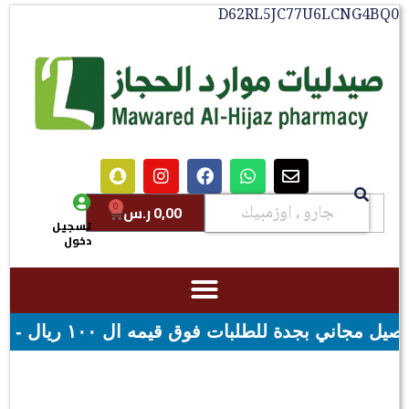
D62RL5JC77U6LCNG
0
0,00
ر.س
تسجيل
دخول
ن مجاني لقيمه اكثر من ٢٩٩ ريال