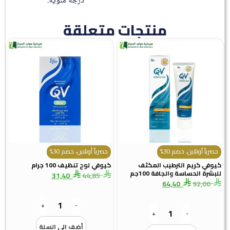
درجة مئوية.
منتجات متعلقة
حصرياً أونلاين، خصم 30%
حصرياً أونلاين، خصم 30%
كيوفي كريم الترطيب المكثف
كيوفي لوح تنظيف 100 جرام
للبشرة الحساسة والجافة 100جم
31,40
44,85
64,40
92,00
+
-
+
-
أضف الى السلة