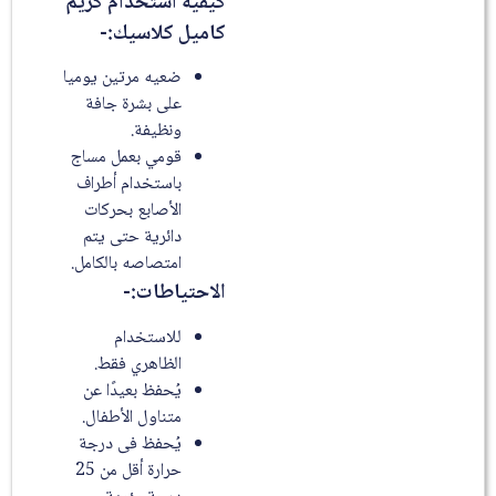
كيفية استخدام كريم
كاميل كلاسيك:-
ضعيه مرتين يوميا
على بشرة جافة
ونظيفة.
قومي بعمل مساج
باستخدام أطراف
الأصابع بحركات
دائرية حتى يتم
امتصاصه بالكامل.
الاحتياطات:-
للاستخدام
الظاهري فقط.
يُحفظ بعيدًا عن
متناول الأطفال.
يُحفظ فى درجة
حرارة أقل من 25