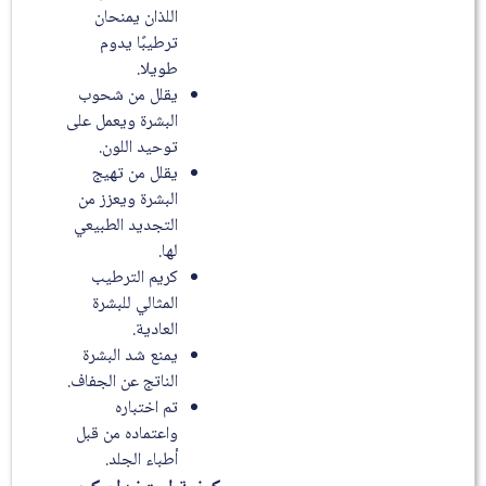
اللذان يمنحان
ترطيبًا يدوم
طويلا.
يقلل من شحوب
البشرة ويعمل على
توحيد اللون.
يقلل من تهيج
البشرة ويعزز من
التجديد الطبيعي
لها.
كريم الترطيب
المثالي للبشرة
العادية.
يمنع شد البشرة
الناتج عن الجفاف.
تم اختباره
واعتماده من قبل
أطباء الجلد.