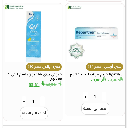
حصرياً أونلاين - خصم 31%
حصرياً أونلاين، خصم 30%
بيبانثين® كريم مرطب للجلد 30 جم
كيوفي بيبي شامبو و بلسم 2 في 1
200 جم
20,00
28,98
33,81
48,30
+
-
+
-
أضف الى السلة
أضف الى السلة