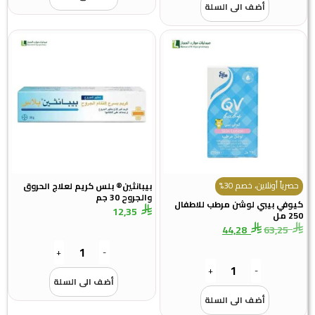
أضف الى السلة
حصرياً أونلاين، خصم 30%
بيبانثين® بلس كريم لعلاج الحروق
والجروح 30 جم
كيوفي بيبي لوشن مرطب للاطفال
12,35
250 مل
44,28
63,25
+
-
+
-
أضف الى السلة
أضف الى السلة