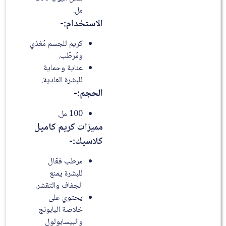
مل.
الاستخدام:-
كريم للجسم مُغذي
ومُرطّب.
عناية وحماية
للبشرة العادية.
الحجم:-
100 مل.
مميزات كريم كاميل
كلاسيك:-
مرطب فعّال
للبشرة يمنع
الجفاف والتقشر.
يحتوي على
خلاصة البابونج
والبيسابولول