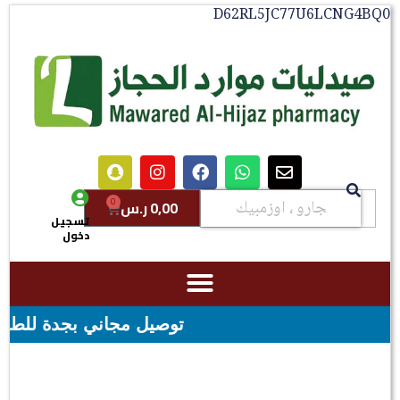
D62RL5JC77U6LCNG4BQ0
0
0,00
ر.س
تسجيل
دخول
توصيل مجاني بجدة للطلبات فوق قيمه ال ١٠٠ ريال - شحن مجاني ل