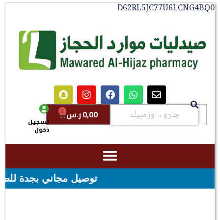
D62RL5JC77U6LCNG4BQ0
0
0,00
ر.س
تسجيل
دخول
توصيل مجاني بجدة للطلبات فوق قيمه ال ١٠٠ ريال - شحن مج