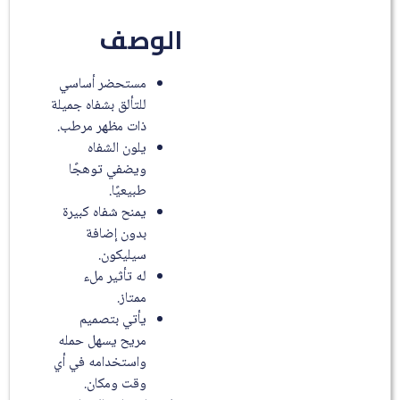
الوصف
مستحضر أساسي
للتألق بشفاه جميلة
ذات مظهر مرطب.
يلون الشفاه
ويضفي توهجًا
طبيعيًا.
يمنح شفاه كبيرة
بدون إضافة
سيليكون.
له تأثير ملء
ممتاز.
يأتي بتصميم
مريح يسهل حمله
واستخدامه في أي
وقت ومكان.