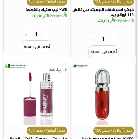
حصرياً أونلاين - خصم 58%
حصرياً أونلاين - خصم 50%
كيكو احمر شفاه انليميتد دبل تاتش
KWK ليب ستيك بالقطعة
114 اورانج ريد
10,00
20,00
40,00
95,00
+
-
+
-
أضف الى السلة
أضف الى السلة
حصرياً أونلاين - خصم 50%
حصرياً أونلاين - خصم 50%
KWKO روج غير لامع يدوم طويلاً
ريل بيوتي روج سائل ثابت – الدرجة