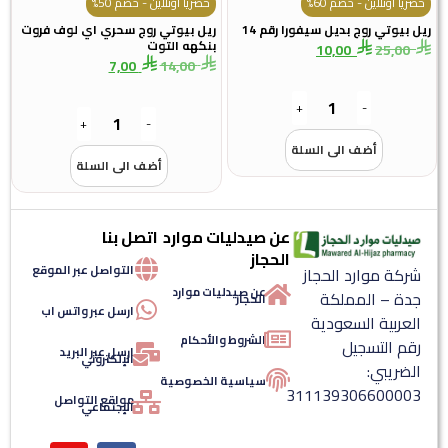
حصرياً أونلاين - خصم 60%
حصرياً أونلاين - خصم 50%
ريل بيوتي روج بديل سيفورا رقم 14
ريل بيوتي روج سحري اي لوف فروت
بنكهه التوت
10,00
25,00
7,00
14,00
+
-
+
-
أضف الى السلة
أضف الى السلة
عن صيدليات موارد
اتصل بنا
الحجاز
التواصل عبر الموقع
شركة موارد الحجاز
عن صيدليات موارد
جدة – المملكة
الحجاز
ارسل عبر واتس اب
العربية السعودية
الشروط والأحكام
رقم التسجيل
ارسل عبر البريد
الإلكتروني
الضريبي:
سياسية الخصوصية
311139306600003
مواقع التواصل
الإجتماعي