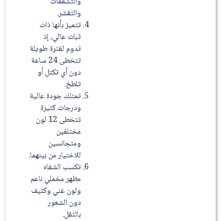
والتشققات
والتقشر.
تتميز بأنها ذات
ثبات عالي، إذ
تدوم لفترة طويلة
تتخطى 24 ساعة
دون أي تكتل أو
تلطخ.
تمتلك جودة عالية
ودرجات كثيرة
تتخطى 12 لون
مختلفين
ومتجانسين
للاختيار من بينهما.
تكسب الشفاه
مظهر مخملي ناعم
ولون غني وكثيف
دون الشعور
بالثقل.