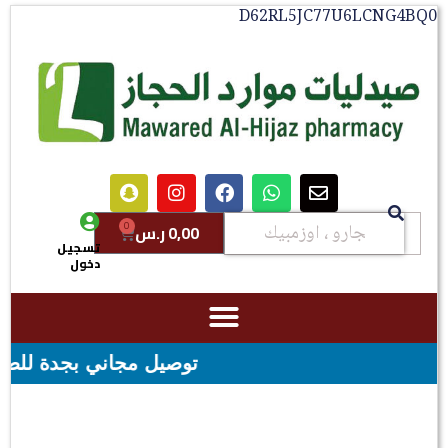
D62RL5JC77U6LCNG4BQ0
0
0,00
ر.س
تسجيل
دخول
توصيل مجاني بجدة للطلبات فوق قيمه ال ١٠٠ ريال - شحن مجان