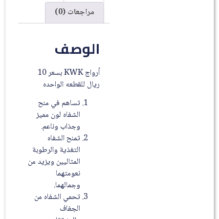
مراجعات (0)
الوصف
أرواج KWK بسعر 10
ريال للقطعه الواحده
تساهم في منح
الشفاه لون مميز
وجذاب وناعم.
تمنح الشفاه
التغذية والرطوبة
المثاليين ويزيد من
نعومتهما
وجمالهما.
تحمي الشفاه من
الجفاف