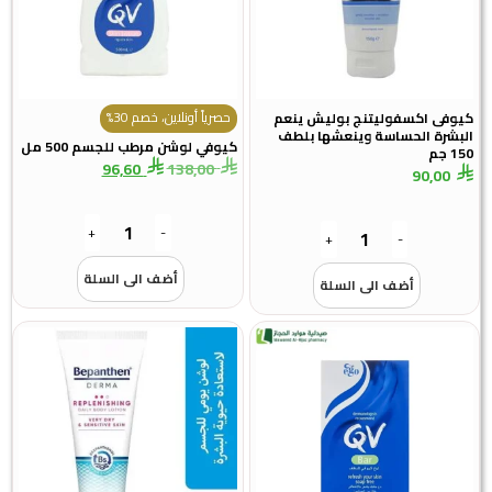
حصرياً أونلاين، خصم 30%
وفى اكسفوليتنج بوليش ينعم
بشرة الحساسة وينعشها بلطف
كيوفي لوشن مرطب للجسم 500 مل
جم
96,60
138,00
90,00
+
-
+
-
أضف الى السلة
أضف الى السلة