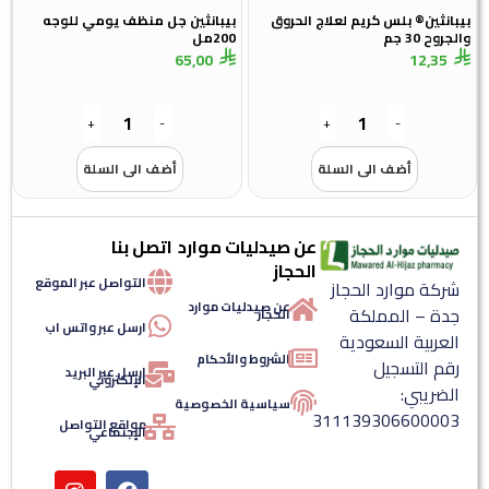
بانثين® بلس كريم لعلاج الحروق
بيبانثين جل منظف يومي للوجه
روح 30 جم
200مل
65,00
12,35
+
-
+
-
أضف الى السلة
أضف الى السلة
عن صيدليات موارد
اتصل بنا
الحجاز
التواصل عبر الموقع
ركة موارد الحجاز
عن صيدليات موارد
دة – المملكة
الحجاز
ارسل عبر واتس اب
لعربية السعودية
الشروط والأحكام
قم التسجيل
ارسل عبر البريد
الإلكتروني
لضريبي:
سياسية الخصوصية
31113930660000
مواقع التواصل
الإجتماعي