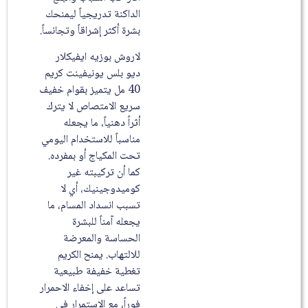
الداكنة تدريجياً ليمنحك
بشرة أكثر إشراقاً وتجانساً.
لاروش بوزيه ايفيكلار
ديو بلس يونيفينت كريم
40 مل يتميز بقوام خفيف
سريع الامتصاص لا يترك
أثراً دهنياً، ما يجعله
مناسباً للاستخدام اليومي
تحت المكياج أو بمفرده.
كما أن تركيبته غير
كوميدوجينيك، أي لا
تسبب انسداد المسام، ما
يجعله آمناً للبشرة
الحساسة والمعرضة
للالتهاب. يمنح الكريم
تغطية خفيفة طبيعية
تساعد على إخفاء الاحمرار
فوراً، مع الاستمرار في