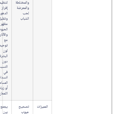
والمختلطة
لتنظيم
والمعرضة
إفراز
لحب
الدهون
الشباب
وتقليل
مظهر
الحبوب
والآثار
مع
توحيد
لون
البشرة
دون
التسبب
في
انسداد
المسام
أو زيادة
اللمعان.
المميزات
تصحيح
يجمع
عيوب
بين