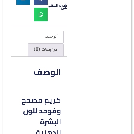
شارك المنتج
على
الوصف
مراجعات (0)
الوصف
كريم مصحح
ومُوحد للون
البشرة
الدهنية