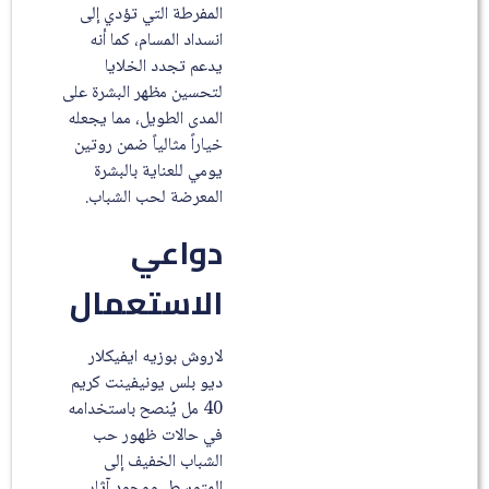
المفرطة التي تؤدي إلى
انسداد المسام، كما أنه
يدعم تجدد الخلايا
لتحسين مظهر البشرة على
المدى الطويل، مما يجعله
خياراً مثالياً ضمن روتين
يومي للعناية بالبشرة
المعرضة لحب الشباب.
دواعي
الاستعمال
لاروش بوزيه ايفيكلار
ديو بلس يونيفينت كريم
40 مل يُنصح باستخدامه
في حالات ظهور حب
الشباب الخفيف إلى
المتوسط، ووجود آثار