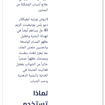
علاج أسباب المشكلة من
الجذور.
لاروش بوزيه ايفيكلار
ديو بلس يونيفينت كريم
40 مل يساهم أيضاً في
تهدئة البشرة وتقليل
مظهر المسام الواسعة
وتحسين ملمس الجلد،
مما يعزز ثقتك بنفسك
ويمنحك مظهراً صحياً
خالياً من الشوائب بفضل
فعاليته المثبتة في
العناية بالبشرة الدهنية
وحب الشباب.
لماذا
تستخدم