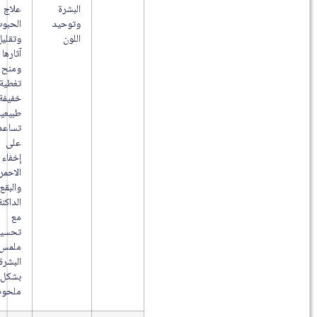
البشرة
علاج
وتوحيد
الحبوب
اللون
وتقليل
آثارها
ومنح
تغطية
خفيفة
طبيعية
تساعد
على
إخفاء
الاحمرار
والبقع
الداكنة
مع
تحسين
ملمس
البشرة
بشكل
ملحوظ.