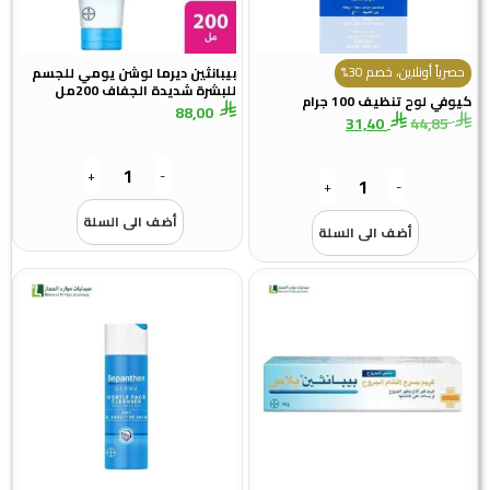
رياً أونلاين، خصم 30%
بيبانثين ديرما لوشن يومي للجسم
للبشرة شديدة الجفاف 200مل
في لوح تنظيف 100 جرام
88,00
31,40
44,85
+
-
+
-
أضف الى السلة
أضف الى السلة