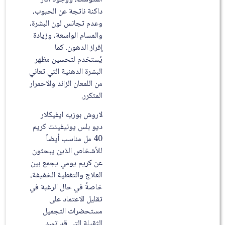
داكنة ناتجة عن الحبوب،
وعدم تجانس لون البشرة،
والمسام الواسعة، وزيادة
إفراز الدهون. كما
يُستخدم لتحسين مظهر
البشرة الدهنية التي تعاني
من اللمعان الزائد والاحمرار
المتكرر.
لاروش بوزيه ايفيكلار
ديو بلس يونيفينت كريم
40 مل مناسب أيضاً
للأشخاص الذين يبحثون
عن كريم يومي يجمع بين
العلاج والتغطية الخفيفة،
خاصةً في حال الرغبة في
تقليل الاعتماد على
مستحضرات التجميل
الثقيلة التي قد تسد