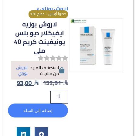
لاروش بوزاي
>
حصرياً أونلاين - خصم 30%
لاروش بوزيه
ايفيكلار ديو بلس
يونيفينت كريم 40
ملى
لاروش
استكشف المزيد
بوزاي
من منتجات
93,00
132,91
إضافة إلى السلة