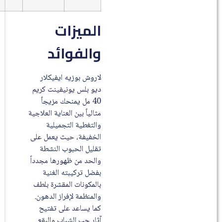
الميزات
والفوائد
لاروش بوزيه ايفيكلار
ديو بلس يونيفينت كريم
40 مل يمنحك مزيجاً
مثالياً بين العناية العلاجية
والتغطية التجميلية
الخفيفة، حيث يعمل على
تقليل الحبوب النشطة
والحد من ظهورها مجدداً
بفضل تركيبته الغنية
بالمكونات المقشرة بلطف
والمنظمة لإفراز الدهون.
كما يساعد على تفتيح
آثار حب الشباب والبقع