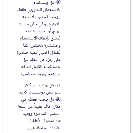
40 مل يُستخدم
للاستعمال الخارجي فقط،
ويجب تجنب ملامسته
للعينين، وفي حال حدوث
تهيج أو احمرار شديد
يُنصح بإيقاف الاستخدام
واستشارة مختص. كما
يُفضل اختبار كمية صغيرة
على جزء من الجلد قبل
الاستخدام الكامل للتأكد
من عدم وجود حساسية.
لاروش بوزيه ايفيكلار
ديو بلس يونيفينت كريم
40 مل يجب حفظه في
مكان جاف بعيداً عن أشعة
الشمس المباشرة وبعيداً
عن متناول الأطفال
لضمان الحفاظ على