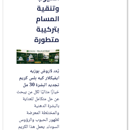
وتنقية
المسام
بتركيبة
متطورة
يُعد
لاروش بوزيه
ايفيكلار كيه بلس كريم
تجديد البشرة 30 مل
خيارًا مثاليًا لكل من يبحث
عن حل متكامل للعناية
بالبشرة الدهنية
والمختلطة المعرضة
لظهور الحبوب والرؤوس
السوداء. يعمل هذا الكريم