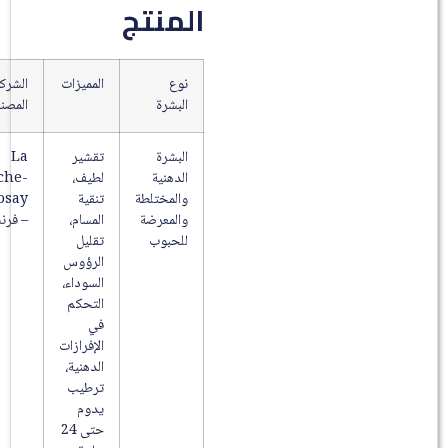
المنتج
نوع
المميزات
الشركة
البشرة
المصنعة
البشرة
تقشير
La
الدهنية
لطيف،
Roche-
والمختلطة
تنقية
Posay
والمعرضة
المسام،
– فرنسا
للحبوب
تقليل
الرؤوس
السوداء،
التحكم
في
الإفرازات
الدهنية،
ترطيب
يدوم
حتى 24