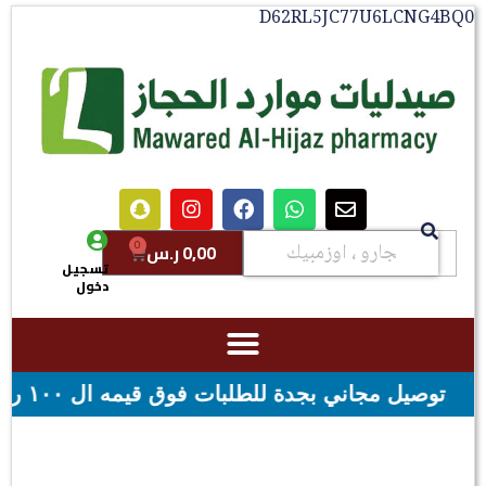
D62RL5JC77U6LCNG4
0
0,00
ر.س
تسجيل
دخول
 فوق قيمه ال ١٠٠ ريال - شحن مجاني لقيمه اكثر من ٢٩٩ ريال