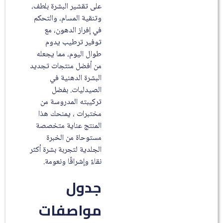
على تقشير البشرة بلطف،
وتنقية المسام، والتحكم
في إفراز الدهون، مع
توفير ترطيب يدوم
طوال اليوم، مما يجعله
من أفضل منتجات تجديد
البشرة الدهنية في
الصيدليات. بفضل
تركيبته المدروسة من
مختبرات ، يمنحك هذا
المنتج عناية متخصصة
مستوحاة من الخبرة
الجلدية لتجربة بشرة أكثر
نقاءً وإشراقًا ونعومة.
جدول
مواصفات