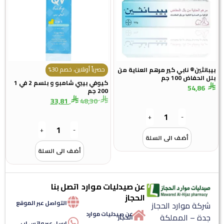
حصرياً أونلاين، خصم 30%
نثين® نابي كير مرهم العناية من
لحفاض 100 جم
كيوفي بيبي شامبو و بلسم 2 في 1
54,8
200 جم
33,81
48,30
+
-
+
-
أضف الى السلة
أضف الى السلة
عن صيدليات موارد
اتصل بنا
الحجاز
التواصل عبر الموقع
كة موارد الحجاز
عن صيدليات موارد
ة – المملكة
الحجاز
ارسل عبر واتس اب