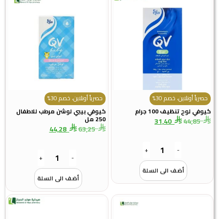
اً أونلاين، خصم 30%
حصرياً أونلاين، خصم 30%
 لوح تنظيف 100 جرام
كيوفي بيبي لوشن مرطب للاطفال
250 مل
31,40
44,8
44,28
63,25
+
-
+
-
أضف الى السلة
أضف الى السلة