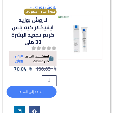
لاروش بوزاي
>
حصرياً أونلاين - خصم 30%
لاروش بوزيه
ايفيكلار كيه بلس
كريم تجديد البشرة
30 ملى
لاروش
استكشف المزيد
بوزاي
من منتجات
70,04
100,05
إضافة إلى السلة