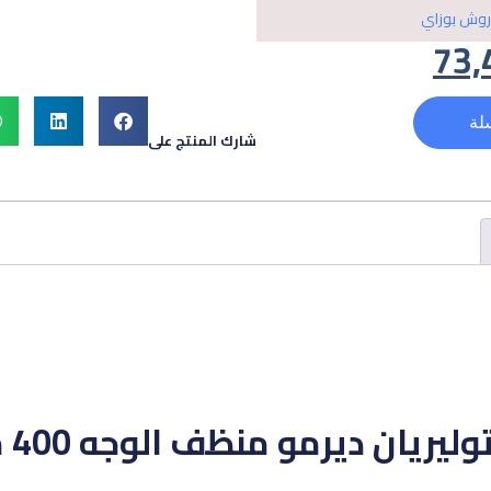
روش بوزاي
73,
لة
شارك المنتج على
يريان ديرمو منظف الوجه 400 مل