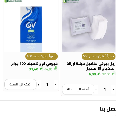
حصرياً أونلاين - خصم 50%
حصرياً أونلاين، خصم 30%
ريل بيوتي مناديل مبللة لإزالة
كيوفي لوح تنظيف 100 جرام
المكياج 15 منديل
31,40
44,85
6,00
12,00
-
+
أضف الى السلة
-
+
أضف الى السلة
صل بنا