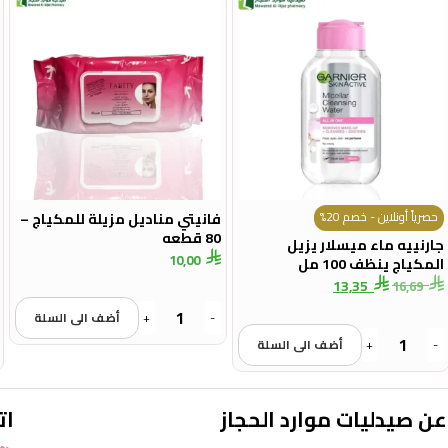
حصرياً أونلاين - خصم 20%
فانيتي مناديل مزيلة للمكياج –
80 قطعه
جارنييه ماء ميسلار يزيل
10,00
المكياج ينظف 100 مل
13,35
16,69
-
+
أضف الى السلة
-
+
أضف الى السلة
عن صيدليات موارد الحجاز
ات