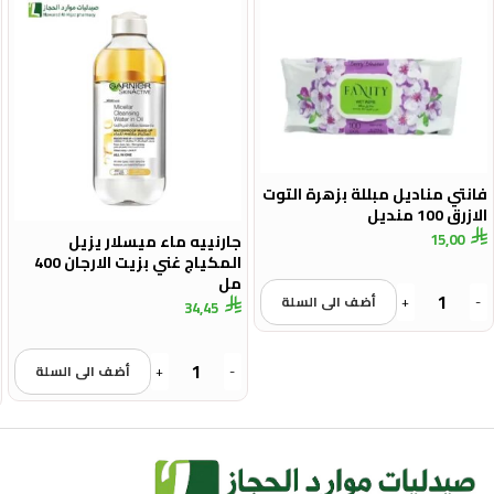
فانتي مناديل مبللة بزهرة التوت
الازرق 100 منديل
15,00
جارنييه ماء ميسلار يزيل
المكياج غني بزيت الارجان 400
مل
-
+
أضف الى السلة
34,45
-
+
أضف الى السلة