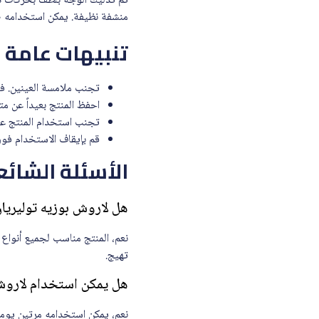
ثم تدليك الوجه بلطف بحركات دا
منشفة نظيفة. يمكن استخدامه صبا
تنبيهات عامة
تجنب ملامسة العينين. في 
احفظ المنتج بعيداً عن مت
تجنب استخدام المنتج عل
قم بإيقاف الاستخدام فو
الأسئلة الشائع
هل لاروش بوزيه توليريان ديرمو منظف ال
نعم، المنتج مناسب لجميع أنواع 
تهيج.
هل يمكن استخدام لاروش بوزيه
نعم، يمكن استخدامه مرتين يوميا