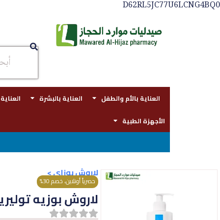
D62RL5JC77U6LCNG4BQ0
العناية بالأم والطفل
العناية بالبشرة
العناية
الأجهزة الطبية
توصيل مجاني بجدة للطلبات فوق قيمه ال ١٠٠ ريا
لاروش بوزاي
>
حصرياً أونلاين، خصم 30%
لاروش بوزيه توليريان