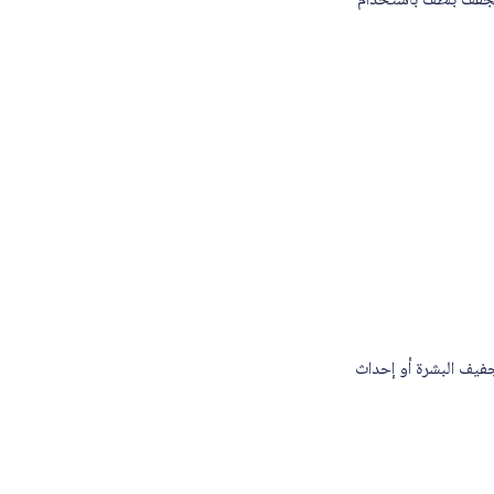
ويجفف بلطف باستخدام
جفيف البشرة أو إحداث