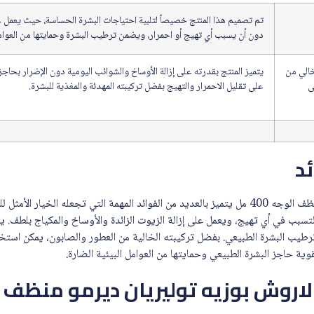
تم تصميم هذا المنتج خصيصاً لتلبية احتياجات البشرة الحساسة، حيث يعمل
دون أن يسبب أي تهيج أو احمرار، ويضمن ترطيب البشرة وحمايتها من العوامل
خالي من
يتميز المنتج بقدرته على إزالة الأوساخ والشوائب اليومية دون الإضرار بحاجز
ى
على تقليل الاحمرار والتهيج بفضل تركيبته المهدئة والمغذية للبشرة.
ئد
لاروش بوزيه توليريان ديرمو منظف الوجه 400 مل يتميز بالعديد من الفوائد المهمة التي تجعله ال
ن التسبب في أي تهيج، ويعمل على إزالة الزيوت الزائدة والأوساخ والمكياج بلطف
رطيب البشرة الطبيعي. بفضل تركيبته الخالية من العطور والصابون، يمكن است
ية حاجز البشرة الطبيعي وحمايتها من العوامل البيئية الضارة.