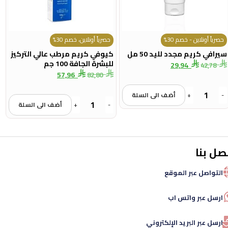
حصرياً أونلاين - خصم 30%
حصرياً أونلاين، خصم 30%
سيرافي كريم مجدد لليد 50 مل
كيوفي كريم مرطب عالي التركيز
للبشرة الجافة 100 جم
29,94
42,78
57,96
82,80
-
+
أضف الى السلة
-
+
أضف الى السلة
صل بنا
التواصل عبر الموقع
ارسل عبر واتس اب
ارسل عبر البريد الإلكتروني