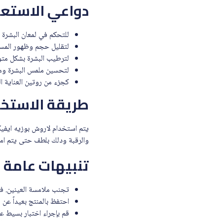
دواعي الاستع
للتحكم في لمعان البشرة 
لتقليل حجم وظهور المسا
لترطيب البشرة بشكل متوا
لتحسين ملمس البشرة ومنحه
كجزء من روتين العناية ال
طريقة الاستخد
والرقبة ودلك بلطف حتى يتم امت
تنبيهات عامة
تجنب ملامسة العينين. في
احتفظ بالمنتج بعيداً عن 
قم بإجراء اختبار بسيط 