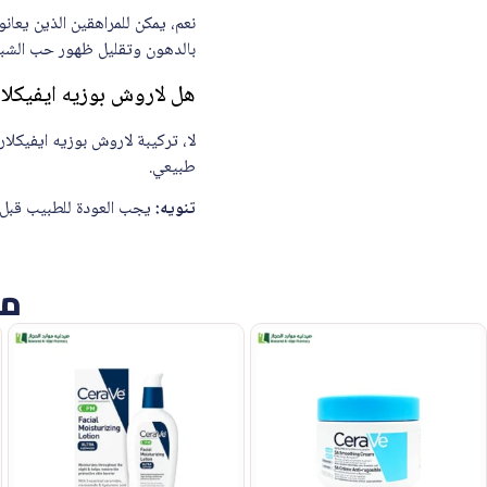
بالدهون وتقليل ظهور حب الشبا
هل لاروش بوزيه ايفيكلار مات 40 مل يسبب انس
طبيعي.
تنويه:
يجب العودة للطبيب قبل استخدام لاروش بوزيه ايف
من