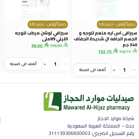
حصرياً أونلاين - خصم 30%
حصرياً أونلاين - خصم 30%
سيرافى اس ايه منعم للوجه و
سيرافي لوشن مرطب للوجه
الجسم الجافه ال شديدة الجفاف
الليلي 89ملى
340 جم
96,60
138,00
102,70
146,72
-
+
أضف الى السلة
-
+
أضف الى السلة
شركة موارد الحجاز
جدة – المملكة العربية السعودية
رقم التسجيل الضريبي: 311139306600003