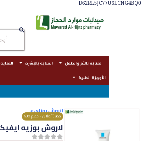
D62RL5JC77U6LCNG4BQ0
العناية بالأم والطفل
العناية بالبشرة
العناية
الأجهزة الطبية
توصيل مجاني بجدة للطلبات فوق قيمه ال ١٠٠ ريال - 
لاروش بوزاي
>
حصرياً أونلاين - خصم 30%
لاروش بوزيه ايفيكلار م