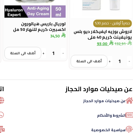
حصرياً أونلاين - خصم 30%
لوريال باريس هيالورون
اكسبيرت كريم للنهار 50 مل
لاروش بوزيه ايفيكلار ديو بلس
34,50
يونيفينت كريم 40 ملى
93,00
132,91
-
+
أضف الى السلة
-
+
أضف الى السلة
عن صيدليات موارد الحجاز
ات
عن صيدليات موارد الحجاز
الشروط والأحكام
سياسية الخصوصية