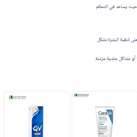
ذين يعانون من البشرة الدهنية أو المختلطة استخدام لاروش بوزيه ايفيكلار مات 40 مل، حيث يساعد في التحكم
م وتساعد على تنقية البشرة بشكل