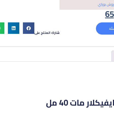
روش بوزاي
65
لة
شارك المنتج على
يكلار مات 40 مل