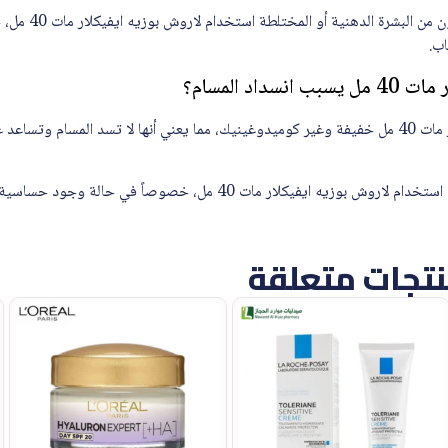
نعم، يمكن للمراهقين ال
ب.
داد المسام؟
لا، تركيبة لاروش بوزيه ايفيكلار مات 40 مل خفيفة وغير كوميدوغينيك، مما يعني أنها لا تسد المسا
يكلار مات 40 مل، خصوصاً في حالة وجود حساسية أو مشاكل جلدية مزمنة.
تجات متعلقة