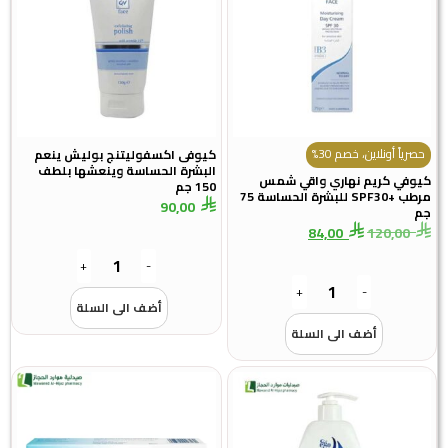
ً أونلاين، خصم 30%
كيوفى اكسفوليتنج بوليش ينعم
البشرة الحساسة وينعشها بلطف
ي كريم نهاري واقي شمس
150 جم
مرطب +SPF30 للبشرة الحساسة 75
90,00
84,00
120,0
+
-
+
-
أضف الى السلة
أضف الى السلة