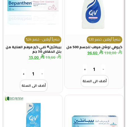
ً أونلاين، خصم 30%
حصرياً أونلاين - خصم 24%
 لوشن مرطب للجسم 500 مل
بيبانثين® نابي كير مرهم العناية من
بلل الحفاض 30 جم
96,60
138,0
15,00
19,66
+
-
+
-
أضف الى السلة
أضف الى السلة