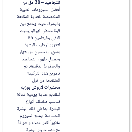
للتجاعيد – 30 مل
من
أفضل السيرومات الطبية
المخصصة للعناية المكثفة
بالبشرة، حيث يجمع بين
قوة حمض الهيالورونيك
النقي وفيتامين B5
لتعزيز ترطيب البشرة
بعمق، وتحسين مرونتها،
وتقليل ظهور التجاعيد
والخطوط الدقيقة. تم
تطوير هذه التركيبة
المتقدمة من قبل
مختبرات لاروش بوزيه
لتقديم عناية يومية فعالة
تناسب مختلف أنواع
البشرة، بما في ذلك البشرة
الحساسة. يمنح السيروم
مظهراً أكثر امتلاءً وإشراقاً
مع دعم حاجز البشرة