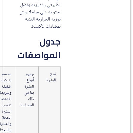
الطبيعي وتقويته بفضل
احتوائه على مياه لاروش
بوزيه الحرارية الغنية
بمضادات الأكسدة.
جدول
المواصفات
نوع
جميع
مصمم
البشرة
أنواع
بتركيبة
البشرة
خفيفة
بما في
وسريعة
ذلك
الامتصاص
الحساسة
تناسب
البشرة
الجافة
والعادية
والمختلطة