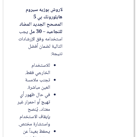
لاروش بوزيه سيروم
هايلورونك بي 5
المصحح الجديد المضاد
للتجاعيد – 30 مل
يجب
استخدامه وفق الإرشادات
التالية لضمان أفضل
نتيجة:
للاستخدام
الخارجي فقط.
تجنب ملامسة
العين مباشرة.
في حال ظهور أي
تهيج أو احمرار غير
معتاد، يُنصح
بإيقاف الاستخدام
واستشارة مختص.
يحفظ بعيداً عن