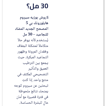
30 مل؟
لاروش بوزيه سيروم
هايلورونك بي 5
المصحح الجديد المضاد
للتجاعيد – 30 مل
يُستخدم لأنه يوفر حلاً
متكاملاً لمشكلة الجفاف
وفقدان المرونة وظهور
التجاعيد المبكرة، حيث
يجمع بين الترطيب
العميق والتأثير
التصحيحي المكثف في
منتج واحد. إذا كنتِ
تبحثين عن سيروم للوجه
يمنحك نتائج ملحوظة
في فترة قصيرة مع أمان
عالٍ للبشرة الحساسة،