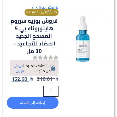
لاروش بوزاي
>
حصرياً أونلاين - خصم 30%
لاروش بوزيه سيروم
هايلورونك بي 5
المصحح الجديد
المضاد للتجاعيد –
30 مل
لاروش
استكشف المزيد
بوزاي
من منتجات
152,60
218,01
إضافة إلى السلة