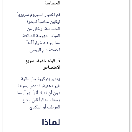
الحساسة
تم اختبار السيروم سريرياً
ليكون مناسباً للبشرة
الحساسة، وخالٍ من
المواد المهيجة الشائعة،
مما يجعله خياراً آمناً
للاستخدام اليومي.
5. قوام خفيف سريع
الامتصاص
يتميز بتركيبة جل مائية
غير دهنية، تمتص بسرعة
دون أن تترك أثراً لزجاً، مما
يجعله مثالياً قبل وضع
المرطب أو المكياج.
لماذا