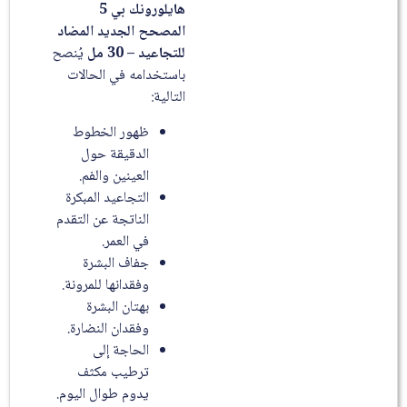
هايلورونك بي 5
المصحح الجديد المضاد
للتجاعيد – 30 مل
يُنصح
باستخدامه في الحالات
التالية:
ظهور الخطوط
الدقيقة حول
العينين والفم.
التجاعيد المبكرة
الناتجة عن التقدم
في العمر.
جفاف البشرة
وفقدانها للمرونة.
بهتان البشرة
وفقدان النضارة.
الحاجة إلى
ترطيب مكثف
يدوم طوال اليوم.