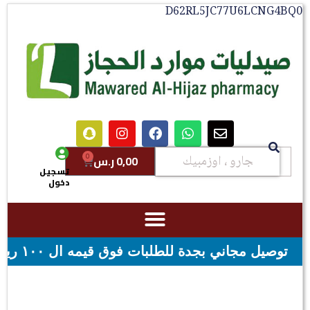
D62RL5JC77U6LCNG4
0
0,00
ر.س
تسجيل
دخول
ه ال ١٠٠ ريال - شحن مجاني لقيمه اكثر من ٢٩٩ ريال