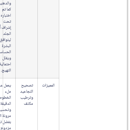
والدهنية،
كما تم
اختباره
تحت
إشراف أطباء
الجلد
ليتوافق مع
البشرة
الحساسة
ويقلل
احتمالية
التهيج.
المميزات
تصحيح
يعمل على
التجاعيد
ملء
وترطيب
الخطوط
مكثف
الدقيقة
وتحسين
مرونة الجلد
بفضل تركيز
مزدوج من