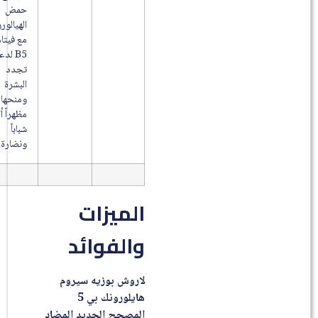
حمض
الهيالورونيك
مع فيتامين
B5 لدعم
تجدد
البشرة
ومنحها
مظهراً أكثر
شباباً
ونضارة.
الميزات
والفوائد
لاروش بوزيه سيروم
هايلورونك بي 5
المصحح الجديد المضاد