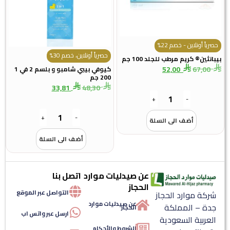
ً أونلاين - خصم 22%
حصرياً أونلاين، خصم 30%
ثين® كريم مرطب للجلد 100 جم
52,00
67,0
كيوفي بيبي شامبو و بلسم 2 في 1
200 جم
33,81
48,30
+
-
+
-
أضف الى السلة
أضف الى السلة
عن صيدليات موارد
اتصل بنا
الحجاز
التواصل عبر الموقع
كة موارد الحجاز
عن صيدليات موارد
ة – المملكة
الحجاز
ارسل عبر واتس اب
عربية السعودية
الشروط والأحكام